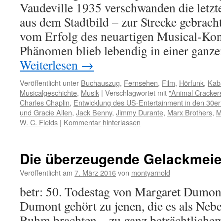
Vaudeville 1935 verschwanden die letzt
aus dem Stadtbild – zur Strecke gebrac
vom Erfolg des neuartigen Musical-Kon
Phänomen blieb lebendig in einer ganz
Weiterlesen
→
Veröffentlicht unter
Buchauszug
,
Fernsehen
,
Film
,
Hörfunk
,
Kab
Musicalgeschichte
,
Musik
|
Verschlagwortet mit
"Animal Cracker
Charles Chaplin
,
Entwicklung des US-Entertainment in den 30er
und Gracie Allen
,
Jack Benny
,
Jimmy Durante
,
Marx Brothers
,
M
W. C. Fields
|
Kommentar hinterlassen
Die überzeugende Gelackmeie
Veröffentlicht am
7. März 2016
von
montyarnold
betr: 50. Todestag von Margaret Dumon
Dumont gehört zu jenen, die es als Neb
Ruhm brachten – zu ganz beträchtlichem