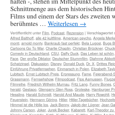
halten -, stehen im Mittelpunkt des heut
Schnittmenge aus dem historischen Hint
Films und einem der Stars des zweiten 
berühmtes …
Weiterlesen
→
Veröffentlicht unter
Film
,
Podcast
,
Rezension
|
Verschlagwortet 
Alfred Balthoff
,
alle 42 kultfilme
,
American psycho
,
Angela Merke
monti
,
arnold monty
,
Bankraub fast perfekt
,
Bela Lugosi
,
Bugs B
Cartoons Go To War
,
Charlie Chaplin
,
Christian Brückner
,
Chuck
Comedy in Deutschland
,
CSU
,
Daffy Duck
,
Das Leben ist schön
Face
,
Der große Diktator
,
Deutscher Stummfilm
,
Diahnne Abbott
Schatzinsel
,
Diskussion
,
Disney
,
Donald Duck
,
Dr. X
,
Drittes Rei
Einführung Privatfernsehen
,
Einmarsch in Polen
,
Elizabeth Tayl
Lubitsch
,
Ernst Lubitsch Preis
,
Erpressung
,
Fame
,
Feierabend-
Grassmann
,
Fernsehshow
,
Filmpodcast
,
Fips Asmussen
,
Flugz
Filmreihe
,
Friedrich Wilhelm Murnau
,
Fritz Lang
,
Funny Bones
,
herald
,
Gestapo
,
Glengarry Glen Ross
,
Groteske
,
Hamburger P
Hessling
,
Harald Schmidt
,
Harold And Maude
,
Harry Rowohlt
,
He
Feuerstein
,
Hermann Göring
,
Hitler
,
Hitler-Tagebücher
,
Hochzeit
Himmel ist die Hölle los
,
Jack Benny
,
Jakob der Lügner
,
Jean Ga
Johnny Carson
,
Joker
,
Jurek Becker
,
Kabarett
,
Karl-Theodor zu
Kleinkunst
,
Komödie
,
Kritik
,
Kultfiguren
,
Kultfilm
,
Kultfilm Azubis