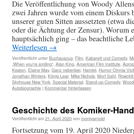
Die Veröffentlichung von Woody Allens
zwei Jahren wurde vom einem Diskurs be
unserer guten Sitten aussetzten (etwa 
oder die Ächtung der Zensur). Worum 
hauptsächlich ging – das beachtliche 
Weiterlesen
→
Veröffentlicht unter
Buchauszug
,
Film
,
Kabarett und Comedy
,
M
„When you're smiling“
,
Alan King
,
American Film Institute
,
Aprop
Keaton
,
Elaine May
,
Ganz nebenbei
,
Hamlet
,
Humor Omnia Vici
Jonathan Winters
,
König Lear
,
Mike Nichols
,
Mort Sahl
,
Rowohlt
Skyhouse New York
,
Special Material
,
Stand-up-Comedy
,
Woody
Autobiographie
|
Kommentar hinterlassen
Geschichte des Komiker-Hand
Veröffentlicht am
21. April 2020
von
montyarnold
Fortsetzung vom 19. April 2020 Nieder