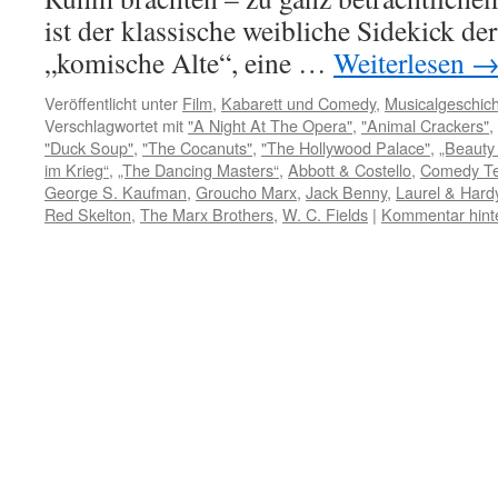
ist der klassische weibliche Sidekick de
„komische Alte“, eine …
Weiterlesen
Veröffentlicht unter
Film
,
Kabarett und Comedy
,
Musicalgeschic
Verschlagwortet mit
"A Night At The Opera"
,
"Animal Crackers"
,
"Duck Soup"
,
"The Cocanuts"
,
"The Hollywood Palace"
,
„Beauty
im Krieg“
,
„The Dancing Masters“
,
Abbott & Costello
,
Comedy T
George S. Kaufman
,
Groucho Marx
,
Jack Benny
,
Laurel & Hard
Red Skelton
,
The Marx Brothers
,
W. C. Fields
|
Kommentar hint