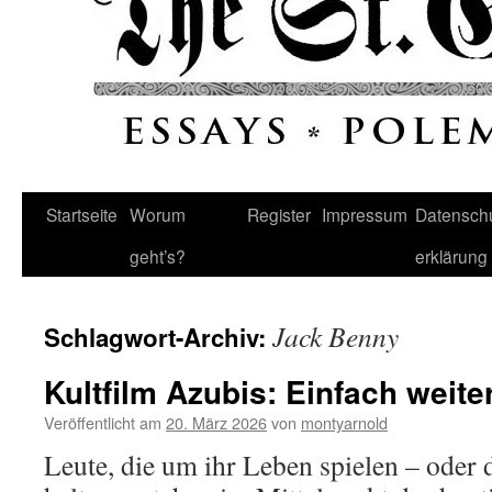
Startseite
Worum
Register
Impressum
Datenschu
geht’s?
erklärung
Jack Benny
Schlagwort-Archiv:
Kultfilm Azubis: Einfach weite
Veröffentlicht am
20. März 2026
von
montyarnold
Leute, die um ihr Leben spielen – oder 