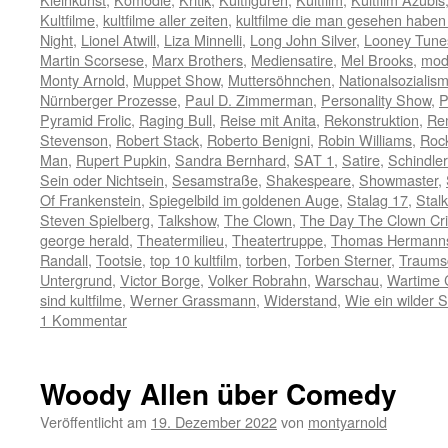
Kultfilme
,
kultfilme aller zeiten
,
kultfilme die man gesehen habe
Night
,
Lionel Atwill
,
Liza Minnelli
,
Long John Silver
,
Looney Tune
Martin Scorsese
,
Marx Brothers
,
Mediensatire
,
Mel Brooks
,
mod
Monty Arnold
,
Muppet Show
,
Muttersöhnchen
,
Nationalsozialis
Nürnberger Prozesse
,
Paul D. Zimmerman
,
Personality Show
,
P
Pyramid Frolic
,
Raging Bull
,
Reise mit Anita
,
Rekonstruktion
,
Re
Stevenson
,
Robert Stack
,
Roberto Benigni
,
Robin Williams
,
Rock
Man
,
Rupert Pupkin
,
Sandra Bernhard
,
SAT 1
,
Satire
,
Schindler
Sein oder Nichtsein
,
Sesamstraße
,
Shakespeare
,
Showmaster
,
Of Frankenstein
,
Spiegelbild im goldenen Auge
,
Stalag 17
,
Stalk
Steven Spielberg
,
Talkshow
,
The Clown
,
The Day The Clown Cr
george herald
,
Theatermilieu
,
Theatertruppe
,
Thomas Hermann
Randall
,
Tootsie
,
top 10 kultfilm
,
torben
,
Torben Sterner
,
Traumsc
Untergrund
,
Victor Borge
,
Volker Robrahn
,
Warschau
,
Wartime 
sind kultfilme
,
Werner Grassmann
,
Widerstand
,
Wie ein wilder S
1 Kommentar
Woody Allen über Comedy
Veröffentlicht am
19. Dezember 2022
von
montyarnold