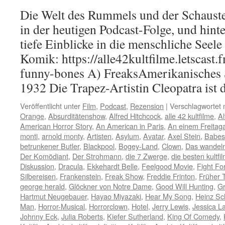
Die Welt des Rummels und der Schaustel
in der heutigen Podcast-Folge, und hin
tiefe Einblicke in die menschliche Seele
Komik: https://alle42kultfilme.letscast.
funny-bones A) FreaksAmerikanisches
1932 Die Trapez-Artistin Cleopatra ist
Veröffentlicht unter
Film
,
Podcast
,
Rezension
|
Verschlagwortet 
Orange
,
Absurditätenshow
,
Alfred Hitchcock
,
alle 42 kultfilme
,
Al
American Horror Story
,
An American in Paris
,
An einem Freitag
monti
,
arnold monty
,
Artisten
,
Asylum
,
Avatar
,
Axel Stein
,
Babes
betrunkener Butler
,
Blackpool
,
Bogey-Land
,
Clown
,
Das wandel
Der Komödiant
,
Der Strohmann
,
die 7 Zwerge
,
die besten kultfi
Diskussion
,
Dracula
,
Ekkehardt Belle
,
Feelgood Movie
,
Fight For
Silbereisen
,
Frankenstein
,
Freak Show
,
Freddie Frinton
,
Früher 
george herald
,
Glöckner von Notre Dame
,
Good Will Hunting
,
Gr
Hartmut Neugebauer
,
Hayao Miyazaki
,
Hear My Song
,
Heinz Sc
Man
,
Horror-Musical
,
Horrorclown
,
Hotel
,
Jerry Lewis
,
Jessica L
Johnny Eck
,
Julia Roberts
,
Kiefer Sutherland
,
King Of Comedy
,