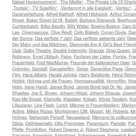
Naked Honeymooners“
,
„The Misfits“
,
„The Private Life Of Sher
„Tootsie“
,
„TV Spielfilm“
,
„Verdammt in alle Ewigkeit“
,
„Vertigo“
,
„
Oscarverleihung
,
Alfred Balthoff
,
Alfred Hitchcock
,
Arthur Conan
Street
,
Baker Street 221B
,
Ballett
,
Barbara Stanwyck
,
Beethov
Cumberbatch
,
Bilbo Beutlin
,
Billy Wilder
,
Boeing Boeing
,
Cary G
Lee
,
Cinemascope
,
Clive Revill
,
Colin Blakely
,
Conan Doyle
,
Dam
der Sonne
,
Das verflixte 7 Jahr
,
Das verflixte siebente Jahr
,
Deer
Der Major und das Mädchen
,
Diamonds Are A Girl’s Best Friend
Club
,
Dolby Theatre
,
Double Indemnity
,
Dracula
,
Drag Queen
,
D
Robinson
,
Ernst Ubitsch
,
Falco
,
Fanfaren der Liebe
,
Florida
,
Fra
Frauenheld
,
Fred MacMurray
,
Freunde der italienischen Oper
,
G
Colombo
,
Gandalf
,
Gangsterfilm
,
Geige
,
Geneviève Page
,
Geor
Film
,
Hans Albers
,
Harald Juhnke
,
Harry Belafonte
,
Heinz Rühm
Hobbit
,
Holmes und die Frauen
,
Homosexualität
,
Horrorfilm
,
How
Holm
,
Irene Handl
,
James Bond
,
James Bond jagt Dr. No
,
James
Shawlee
,
Joe E. Brown
,
Johann Hölzel
,
Johann Strauss
,
Joseph
Kiss Me Stupid
,
Klamotte
,
Klassiker
,
Kokain
,
König Teodem
,
Ko
Liliputaner
,
Live Flesh
,
Loriot
,
Männer in Frauenkleidern
,
Marily
Acting
,
Miklós Rózsa
,
Montgomery Clift
,
Mozart
,
Mr. Roberts
,
Mr
Holmes
,
Nehemiah Persoff
,
Neuseeland
,
Niemand ist vollkomm
Olivia
,
Ostfriesenwitz
,
Otto Preminger
,
Paramount
,
Parodie
,
Pat
Pfeife
,
Prohibition
,
Robert Downey Jr
,
Robert Stephens
,
russisch
Saruman
,
Saxophon
,
Schottland
,
Schwanensee
,
Screwball-Ko