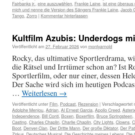
Fairbanks jr.
,
eine auszuwählen
,
Frankie Laine
,
ist eine überaus
mich und nenne die Version des Sängers Frankie Laine
,
Jacob 
Tango
,
Zorro
|
Kommentar hinterlassen
Kultfilm Azubis: Underdogs m
Veröffentlicht am
27. Februar 2026
von
montyarnold
Rocky, das ultimative Sportlerdrama, w
die Rätsel und Irrtümer schon an? Ist R
Sportlerfilm, oder nur einer, dessen Hel
Der Sache wird sich im heutigen Podca
…
Weiterlesen
→
Veröffentlicht unter
Film
,
Podcast
,
Rezension
|
Verschlagwortet 
Adolphe Menjou
,
Adrian
,
Al Ernest Garcia
,
Apollo Creed
,
Asteri
Independence
,
Bill Conti
,
Boxen
,
Boxerfilm
,
Bruce Springsteen
,
Casting
,
Charles Chaplin
,
Charlie Chaplin
,
City Lights
,
Clowns
,
C
Boot
,
Denver-Clan
,
Der Dritte Mann
,
Der große Diktator
,
Der Pa
Zirkus
,
Deutsches Musical
,
Die Geschichte meines Lebens
,
Die 