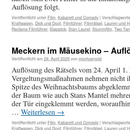
Auflösung folgt.
Veröffentlicht unter
Film
,
Kabarett und Comedy
|
Verschlagworte
Kraftwagen
,
Dick und Doof
,
Filmführer
,
Filmrätsel
,
Lauren und H
Reclams Filmführer
,
Slapstick
,
Stan Laurel
,
Stummfilm
,
Two Tar
Meckern im Mäusekino – Aufl
Veröffentlicht am
29. April 2025
von
montyarnold
Auflösung des Rätsels vom 24. April 1.
Vergeltungsmaßnahmen nehmen nicht ih
Spitze des Weihnachtsbaums abgeklemm
der Baum wie auch Stans Mantel mehrer
der Tür eingeklemmt werden, woraufhin
…
Weiterlesen
→
Veröffentlicht unter
Film
,
Kabarett und Comedy
|
Verschlagworte
Kraftwagen
,
Dick und Doof
,
Filmführer
,
Filmrätsel
,
Lauren und H