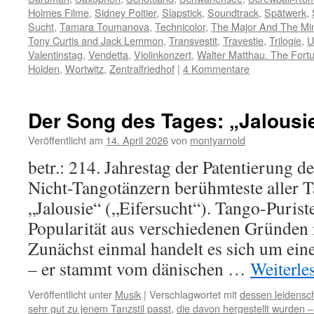
Holmes Filme
,
Sidney Poitier
,
Slapstick
,
Soundtrack
,
Spätwerk
,
Sucht
,
Tamara Toumanova
,
Technicolor
,
The Major And The Mi
Tony Curtis and Jack Lemmon
,
Transvestit
,
Travestie
,
Trilogie
,
U
Valentinstag
,
Vendetta
,
Violinkonzert
,
Walter Matthau. The Fort
Holden
,
Wortwitz
,
Zentralfriedhof
|
4 Kommentare
Der Song des Tages: „Jalousi
Veröffentlicht am
14. April 2026
von
montyarnold
betr.: 214. Jahrestag der Patentierung de
Nicht-Tangotänzern berühmteste aller T
„Jalousie“ („Eifersucht“). Tango-Purist
Popularität aus verschiedenen Gründen n
Zunächst einmal handelt es sich um ei
– er stammt vom dänischen …
Weiterle
Veröffentlicht unter
Musik
|
Verschlagwortet mit
dessen leidensch
sehr gut zu jenem Tanzstil passt
,
die davon hergestellt wurden –