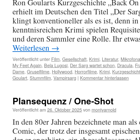
Ron Goularts Kurzgeschichte „Back On
erhielt im Deutschen den Titel „Der Sar
klingt konventioneller als es ist, denn i
kenntnisreichen Krimi spielen Requisite
und deren Sammler eine Rolle. Ihr etwa
Weiterlesen
→
Veröffentlicht unter
Film
,
Gesellschaft
,
Krimi
,
Literatur
,
Mikrofona
My Feet Again
,
Bela Lugosi
,
Der Sarg wartet schon
,
Dracula
,
Fr
Dame
,
Gruselfilme
,
Hollywood
,
Horrorfilme
,
Krimi
,
Kurzgeschich
Goulart
,
Stummfilm
,
Vampirsarg
|
Kommentar hinterlassen
Plansequenz / One-Shot
Veröffentlicht am
26. Oktober 2025
von
montyarnold
In den 80er Jahren bezeichnete man als
Comic, der trotz der insgesamt epischen
der er angehörte, ein abgeschlossenes A