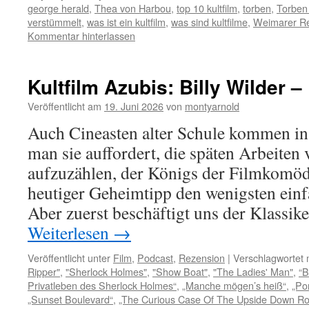
george herald
,
Thea von Harbou
,
top 10 kultfilm
,
torben
,
Torben
verstümmelt
,
was ist ein kultfilm
,
was sind kultfilme
,
Weimarer Re
Kommentar hinterlassen
Kultfilm Azubis: Billy Wilder 
Veröffentlicht am
19. Juni 2026
von
montyarnold
Auch Cineasten alter Schule kommen in
man sie auffordert, die späten Arbeiten
aufzuzählen, der Königs der Filmkomödi
heutiger Geheimtipp den wenigsten einf
Aber zuerst beschäftigt uns der Klassik
Weiterlesen
→
Veröffentlicht unter
Film
,
Podcast
,
Rezension
|
Verschlagwortet 
Ripper"
,
"Sherlock Holmes"
,
"Show Boat"
,
"The Ladies' Man"
,
“B
Privatleben des Sherlock Holmes“
,
„Manche mögen’s heiß“
,
„Po
„Sunset Boulevard“
,
„The Curious Case Of The Upside Down R