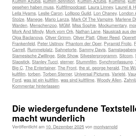
Kultfilm Azubis
,
kultfilm definition
,
Kultfilm-Azubis
,
Kultfilme
,
kult
gesehen haben muss
,
Kultfilmpodcast
,
Laura Linney
,
Laurel & H
Leila Hyams
,
Leslie Caron
,
Lollipop Guild
,
Lon Chaney
,
London A
Stolze
,
Manege
,
Mario Lanza
,
Mark Of The Vampire
,
Marlene Di
Warden
,
Menschenzoo
,
MGM
,
Miss Sophie
,
Mockumentary
,
mon
Mork And Mindy
,
Mork vom Ork
,
Nathan Lane
,
Nausicaä aus de
Olga Baclanova
,
Oliver Grimm
,
Oliver Platt
,
Oliver Reed
,
Operet
Frankenfeld
,
Peter Ustinov
,
Phantom der Oper
,
Pyramid Frolic
,
R
Carrell
,
Rummelplatz
,
Sahnetorte
,
Sammy Davis
,
Samstagaben
Siamesische Zwillinge
,
Side Show
,
Silvesterprogramm
,
Sitcom
,
Slapstick
,
Stanley Tucci
,
sterner
,
Stummfilm
,
Synchronfassung
,
Big C
,
The Entertainer
,
The Front
,
the st. george herald
,
The Wi
kultfilm
,
torben
,
Torben Sterner
,
Universal Pictures
,
Varieté
,
Vaud
Ford
,
was ist ein kultfilm
,
was sind kultfilme
,
Woody Allen
,
Zahnl
Kommentar hinterlassen
Die wiedergefundene Textstel
macht wunderlich
Veröffentlicht am
10. Dezember 2025
von
montyarnold