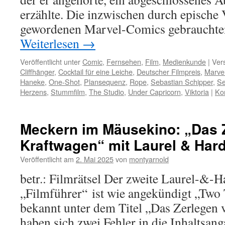
erzählte. Die inzwischen durch epische
gewordenen Marvel-Comics gebrauchte
Weiterlesen
→
Veröffentlicht unter
Comic
,
Fernsehen
,
Film
,
Medienkunde
|
Ver
Cliffhänger
,
Cocktail für eine Leiche
,
Deutscher Filmpreis
,
Marve
Haneke
,
One-Shot
,
Plansequenz
,
Rope
,
Sebastian Schipper
,
Se
Herzens
,
Stummfilm
,
The Studio
,
Under Capricorn
,
Viktoria
|
Ko
Meckern im Mäusekino: „Das 
Kraftwagen“ mit Laurel & Har
Veröffentlicht am
2. Mai 2025
von
montyarnold
betr.: Filmrätsel Der zweite Laurel-&-
„Filmführer“ ist wie angekündigt „Two 
bekannt unter dem Titel „Das Zerlegen 
haben sich zwei Fehler in die Inhaltsan