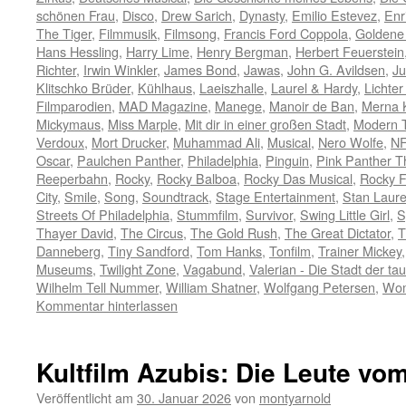
schönen Frau
,
Disco
,
Drew Sarich
,
Dynasty
,
Emilio Estevez
,
Enr
The Tiger
,
Filmmusik
,
Filmsong
,
Francis Ford Coppola
,
Goldene
Hans Hessling
,
Harry Lime
,
Henry Bergman
,
Herbert Feuerstein
Richter
,
Irwin Winkler
,
James Bond
,
Jawas
,
John G. Avildsen
,
Ju
Klitschko Brüder
,
Kühlhaus
,
Laeiszhalle
,
Laurel & Hardy
,
Lichter
Filmparodien
,
MAD Magazine
,
Manege
,
Manoir de Ban
,
Merna 
Mickymaus
,
Miss Marple
,
Mit dir in einer großen Stadt
,
Modern 
Verdoux
,
Mort Drucker
,
Muhammad Ali
,
Musical
,
Nero Wolfe
,
N
Oscar
,
Paulchen Panther
,
Philadelphia
,
Pinguin
,
Pink Panther 
Reeperbahn
,
Rocky
,
Rocky Balboa
,
Rocky Das Musical
,
Rocky F
City
,
Smile
,
Song
,
Soundtrack
,
Stage Entertainment
,
Stan Laure
Streets Of Philadelphia
,
Stummfilm
,
Survivor
,
Swing Little Girl
,
S
Thayer David
,
The Circus
,
The Gold Rush
,
The Great Dictator
,
T
Danneberg
,
Tiny Sandford
,
Tom Hanks
,
Tonfilm
,
Trainer Mickey
Museums
,
Twilight Zone
,
Vagabund
,
Valerian - Die Stadt der t
Wilhelm Tell Nummer
,
William Shatner
,
Wolfgang Petersen
,
Wom
Kommentar hinterlassen
Kultfilm Azubis: Die Leute v
Veröffentlicht am
30. Januar 2026
von
montyarnold