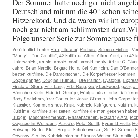
Der Sommer hatte noch gar nicht angefa
Deutschland mit um die 40° schon sein
Hitzerekord. Und da waren wir im euro
noch gar nicht am schlimmsten dran.Wir
Folge unserer Serie zur Sommerpause 
Veröffentlicht unter
Film
,
Literatur
,
Podcast
,
Science Fiction
|
Ver
"Monty"
,
„Don Camillo“
,
42 kultfilme
,
Affen
,
Alfred Abel
,
alle 42 k
Unterschicht
,
arnold
,
arnold monti
,
arnold monty
,
Arthur C. Clar
Jahre
,
Brian Narelle
,
Brigitte Helm
,
Cal Kuniholm
,
Dan O’Banno
besten kultfilme
,
Die Dämonischen
,
Die Körperfresser kommen
,
Doppelgänger
,
Douglas Trumbull
,
Dre Pahich
,
Dystopie
,
Expres
Finsterer Stern
,
Fritz Lang
,
Fritz Rasp
,
Gary Lockwood
,
george 
Hänschen Klein
,
Heinrich George
,
Hüpfgemüse
,
Industrialisieru
Body Snatchers
,
irrer Computer
,
Jesus-Stimme
,
John Carpenter
Klassiker
,
Kommunismus
,
Kritik
,
Kubrick
,
Kultfiguren
,
Kultfilm
,
ku
Kultfilme
,
kultfilme aller zeiten
,
kultfilme die man gesehen habe
Budget
,
Maschinenmensch
,
Massenszenen
,
McCarthy-Ära
,
Mon
Odyssee im Weltraum
,
Parodie
,
Peter Schiff
,
Pyramid Frolic
,
Re
Rotwang
,
Rudolf Klein-Rogge
,
Schotenwesen
,
Sci-Fi
,
Science Fi
Odyssey
,
Stanley Kubrick
,
sterner
,
Strauss Walzer
,
Stummfilm
,