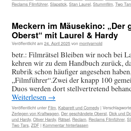
Reclams Filmführer
,
Slapstick
,
Stan Laurel
,
Stummfilm
,
Two Tar
Meckern im Mäusekino: „Der 
Oberst“ mit Laurel & Hardy
Veröffentlicht am
24. April 2025
von
montyarnold
betr.: Filmrätsel Bleiben wir noch bei 
kehren wir zu dem Handbuch zurück, das
Rubrik schon häufiger angesehen haben
„Filmführer“.Zwei der knapp 100 geme
Duos werden dort stellvertretend behan
Weiterlesen
→
Veröffentlicht unter
Film
,
Kabarett und Comedy
|
Verschlagworte
Zerlegen von Kraftwagen
,
Der geschändete Oberst
,
Dick und D
und Hardy
,
Oliver Hardy
,
Rätsel
,
Reclam
,
Reclams Filmführer
,
Sl
Two Tars
,
ZDF
|
Kommentar hinterlassen