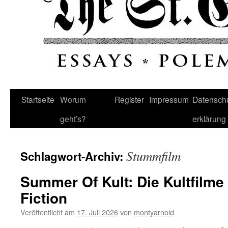
Startseite
Worum
Register
Impressum
Datenschu
geht’s?
erklärung
Stummfilm
Schlagwort-Archiv:
Summer Of Kult: Die Kultfilme
Fiction
Veröffentlicht am
17. Juli 2026
von
montyarnold