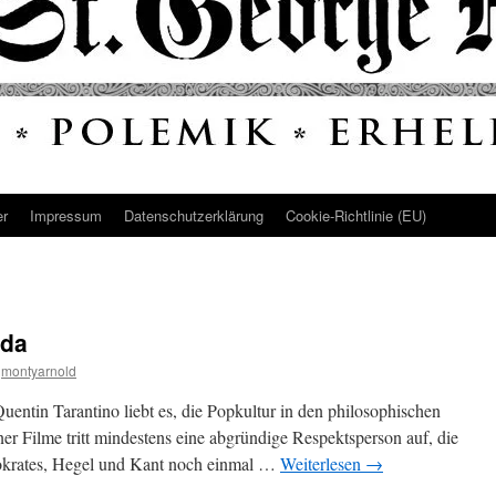
er
Impressum
Datenschutz­erklärung
Cookie-Richtlinie (EU)
nda
montyarnold
Quentin Tarantino liebt es, die Popkultur in den philosophischen
er Filme tritt mindestens eine abgründige Respektsperson auf, die
Sokrates, Hegel und Kant noch einmal …
Weiterlesen
→