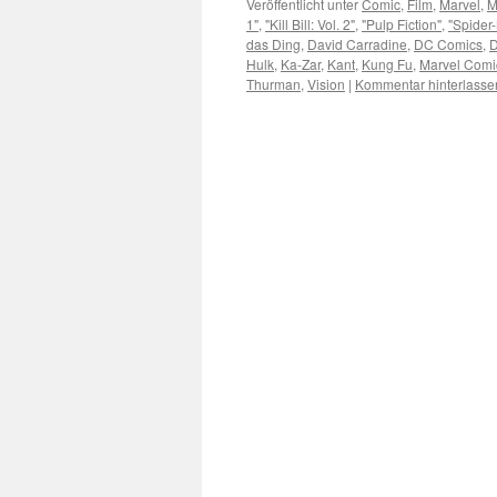
Veröffentlicht unter
Comic
,
Film
,
Marvel
,
M
1"
,
"Kill Bill: Vol. 2"
,
"Pulp Fiction"
,
"Spider
das Ding
,
David Carradine
,
DC Comics
,
D
Hulk
,
Ka-Zar
,
Kant
,
Kung Fu
,
Marvel Comi
Thurman
,
Vision
|
Kommentar hinterlasse