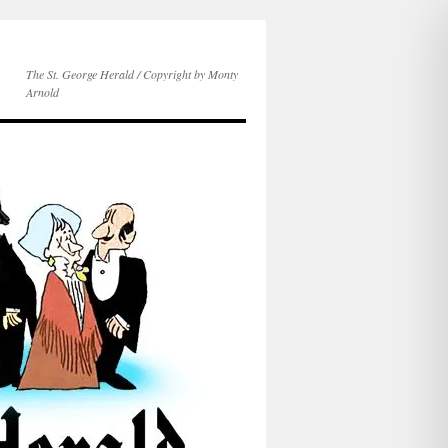
The St. George Herald / Copyright by Monty
Arnold