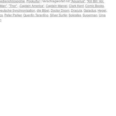
edienphilosophie
,
Popkultur
|
Verschlagwortet mit
"Aquarius"
,
"Kill Bill: Vol.
-Man"
,
"Thor"
,
„Captain America“
,
Captain Marvel
,
Clark Kent
,
Comic Books
,
eutsche Synchronisation
,
die Bibel
,
Doctor Doom
,
Dracula
,
Galactus
,
Hegel
,
cs
,
Peter Parker
,
Quentin Tarantino
,
Silver Surfer
,
Sokrates
,
Superman
,
Uma
n