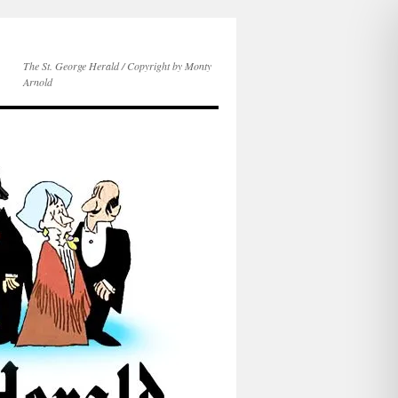
The St. George Herald / Copyright by Monty
Arnold