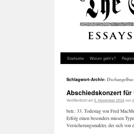
Startseite
Worum geht’s?
Regist
Dschungelbuc
Schlagwort-Archiv:
Abschiedskonzert für 
Veröffentlicht am
5. November 2024
von
betr.: 33. Todestag von Fred MacM
Erfolg einen besonders miesen Typen
Versicherungsmakler, der sich vo