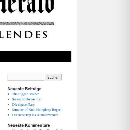
Neueste Beiträge
The Bigger Brother
So siehst Du aus! (7)
Die eigene Nase
Summer of Kult: Humphrey Bogart
Der neue Trip ins Almodoversum
Neueste Kommentare