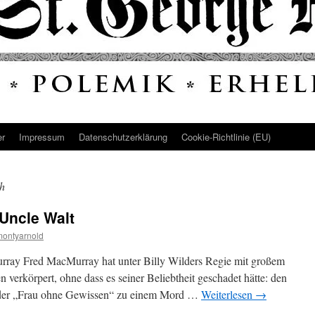
er
Impressum
Datenschutz­erklärung
Cookie-Richtlinie (EU)
h
Uncle Walt
montyarnold
urray Fred MacMurray hat unter Billy Wilders Regie mit großem
 verkörpert, ohne dass es seiner Beliebtheit geschadet hätte: den
n der „Frau ohne Gewissen“ zu einem Mord …
Weiterlesen
→