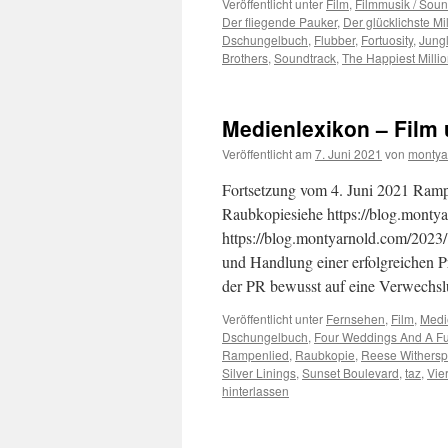
Veröffentlicht unter
Film
,
Filmmusik / Soun
Der fliegende Pauker
,
Der glücklichste Mil
Dschungelbuch
,
Flubber
,
Fortuosity
,
Jung
Brothers
,
Soundtrack
,
The Happiest Millio
Medienlexikon – Film
Veröffentlicht am
7. Juni 2021
von
montya
Fortsetzung vom 4. Juni 2021 Ramp
Raubkopiesiehe https://blog.monty
https://blog.montyarnold.com/2023
und Handlung einer erfolgreichen Pr
der PR bewusst auf eine Verwechs
Veröffentlicht unter
Fernsehen
,
Film
,
Medi
Dschungelbuch
,
Four Weddings And A Fu
Rampenlied
,
Raubkopie
,
Reese Withers
Silver Linings
,
Sunset Boulevard
,
taz
,
Vie
hinterlassen