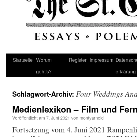
Startseite
Worum
Register
Impressum
Datenschu
geht’s?
erklärung
Four Weddings And
Schlagwort-Archiv:
Medienlexikon – Film und Fer
Veröffentlicht am
7. Juni 2021
von
montyarnold
Fortsetzung vom 4. Juni 2021 Rampenli