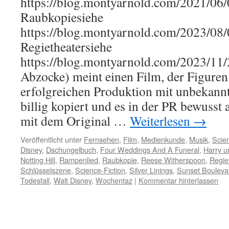
https://blog.montyarnold.com/2021/06
Raubkopiesiehe
https://blog.montyarnold.com/2023/08
Regietheatersiehe
https://blog.montyarnold.com/2023/11/
Abzocke) meint einen Film, der Figure
erfolgreichen Produktion mit unbekann
billig kopiert und es in der PR bewusst
mit dem Original …
Weiterlesen
→
Veröffentlicht unter
Fernsehen
,
Film
,
Medienkunde
,
Musik
,
Scien
Disney
,
Dschungelbuch
,
Four Weddings And A Funeral
,
Harry u
Notting Hill
,
Rampenlied
,
Raubkopie
,
Reese Witherspoon
,
Regie
Schlüsselszene
,
Science-Fiction
,
Silver Linings
,
Sunset Bouleva
Todesfall
,
Walt Disney
,
Wochentaz
|
Kommentar hinterlassen