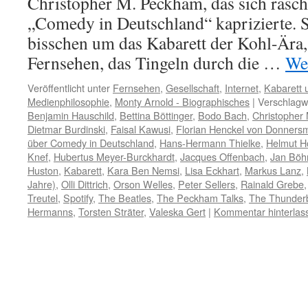
Christopher M. Peckham, das sich rasc
„Comedy in Deutschland“ kaprizierte. S
bisschen um das Kabarett der Kohl-Ära, 
Fernsehen, das Tingeln durch die …
We
Veröffentlicht unter
Fernsehen
,
Gesellschaft
,
Internet
,
Kabarett
Medienphilosophie
,
Monty Arnold - Biographisches
|
Verschlagwo
Benjamin Hauschild
,
Bettina Böttinger
,
Bodo Bach
,
Christopher
Dietmar Burdinski
,
Faisal Kawusi
,
Florian Henckel von Donners
über Comedy in Deutschland
,
Hans-Hermann Thielke
,
Helmut H
Knef
,
Hubertus Meyer-Burckhardt
,
Jacques Offenbach
,
Jan Bö
Huston
,
Kabarett
,
Kara Ben Nemsi
,
Lisa Eckhart
,
Markus Lanz
,
Jahre)
,
Olli Dittrich
,
Orson Welles
,
Peter Sellers
,
Rainald Grebe
Treutel
,
Spotify
,
The Beatles
,
The Peckham Talks
,
The Thunderb
Hermanns
,
Torsten Sträter
,
Valeska Gert
|
Kommentar hinterlas