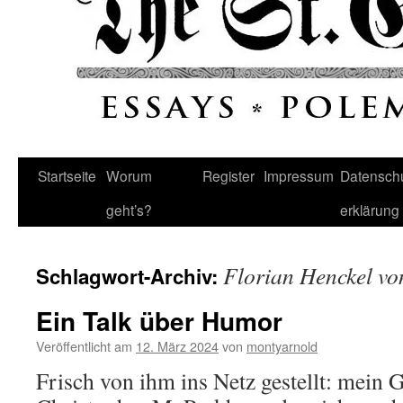
Startseite
Worum
Register
Impressum
Datenschu
geht’s?
erklärung
Florian Henckel v
Schlagwort-Archiv:
Ein Talk über Humor
Veröffentlicht am
12. März 2024
von
montyarnold
Frisch von ihm ins Netz gestellt: mein 