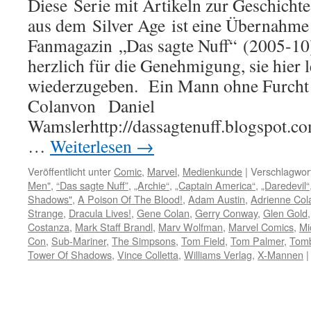
Diese Serie mit Artikeln zur Geschicht
aus dem Silver Age ist eine Übernahme
Fanmagazin „Das sagte Nuff“ (2005-10
herzlich für die Genehmigung, sie hier le
wiederzugeben. Ein Mann ohne Furcht 
Colanvon Daniel
Wamslerhttp://dassagtenuff.blogspot.c
…
Weiterlesen
→
Veröffentlicht unter
Comic
,
Marvel
,
Medienkunde
|
Verschlagwort
Men"
,
“Das sagte Nuff”
,
„Archie“
,
„Captain America“
,
„Daredevil“
Shadows"
,
A Poison Of The Blood!
,
Adam Austin
,
Adrienne Col
Strange
,
Dracula Lives!
,
Gene Colan
,
Gerry Conway
,
Glen Gold
Costanza
,
Mark Staff Brandl
,
Marv Wolfman
,
Marvel Comics
,
Mi
Con
,
Sub-Mariner
,
The Simpsons
,
Tom Field
,
Tom Palmer
,
Tomb
Tower Of Shadows
,
Vince Colletta
,
Williams Verlag
,
X-Mannen
|