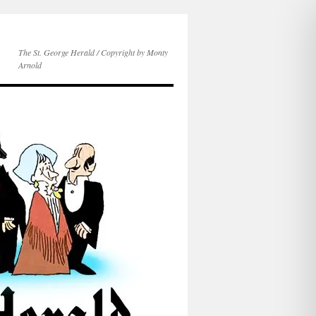
The St. George Herald / Copyright by Monty
Arnold