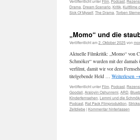
Veröffentlicht unter
Film
,
Podcast
,
Rezens
Drama
,
Dream Scenario
,
Kritik
,
Kultfilme 
Sick Of Myself
,
The Drama
,
Torben Sterne
„Momo“ und die staub
Veröffentlicht am
2. Oktober 2025
von
mon
Aktuelle Filmkritik: „Momo“ von C
Schmöker“ wurden mit der damals 
verfilmt, damit wir vor dem Fernse
titelgebende Held …
Weiterlesen
Veröffentlicht unter
Film
,
Podcast
,
Rezens
Goodall
,
Araloyin Oshunremi
,
ARD
,
Blueb
Kinderfernsehen
,
Lemmi und die Schmök
Podcast
,
Rat Pack Filmproduktion
,
Stric
Zeitdiebe
|
Kommentar hinterlassen