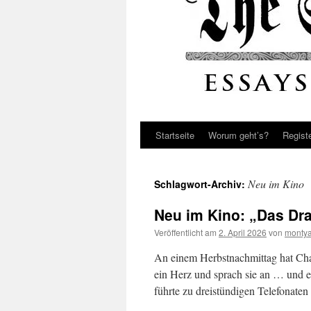
Startseite
Worum geht’s?
Regist
Neu im Kino
Schlagwort-Archiv:
Neu im Kino: „Das Dr
Veröffentlicht am
2. April 2026
von
montya
An einem Herbstnachmittag hat Cha
ein Herz und sprach sie an … und 
führte zu dreistündigen Telefonate