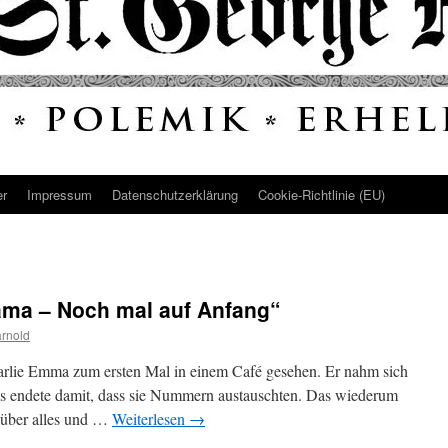
er
Impressum
Datenschutz­erklärung
Cookie-Richtlinie (EU)
ama – Noch mal auf Anfang“
rnold
rlie Emma zum ersten Mal in einem Café gesehen. Er nahm sich
es endete damit, dass sie Nummern austauschten. Das wiederum
n über alles und …
Weiterlesen
→