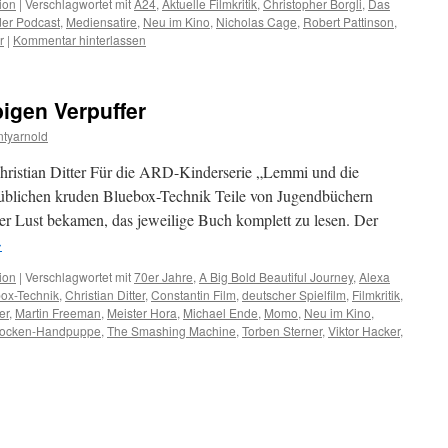
ion
|
Verschlagwortet mit
A24
,
Aktuelle Filmkritik
,
Christopher Borgli
,
Das
der Podcast
,
Mediensatire
,
Neu im Kino
,
Nicholas Cage
,
Robert Pattinson
,
r
|
Kommentar hinterlassen
igen Verpuffer
tyarnold
hristian Ditter Für die ARD-Kinderserie „Lemmi und die
üblichen kruden Bluebox-Technik Teile von Jugendbüchern
her Lust bekamen, das jeweilige Buch komplett zu lesen. Der
→
ion
|
Verschlagwortet mit
70er Jahre
,
A Big Bold Beautiful Journey
,
Alexa
ox-Technik
,
Christian Ditter
,
Constantin Film
,
deutscher Spielfilm
,
Filmkritik
,
er
,
Martin Freeman
,
Meister Hora
,
Michael Ende
,
Momo
,
Neu im Kino
,
ksocken-Handpuppe
,
The Smashing Machine
,
Torben Sterner
,
Viktor Hacker
,