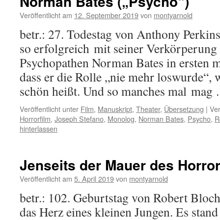
Norman Bates („Psycho“)
Veröffentlicht am
12. September 2019
von
montyarnold
betr.: 27. Todestag von Anthony Perkin
so erfolgreich mit seiner Verkörperung
Psychopathen Norman Bates in ersten 
dass er die Rolle „nie mehr loswurde“,
schön heißt. Und so manches mal mag
Veröffentlicht unter
Film
,
Manuskript
,
Theater
,
Übersetzung
|
Ver
Horrorfilm
,
Joseph Stefano
,
Monolog
,
Norman Bates
,
Psycho
,
R
hinterlassen
Jenseits der Mauer des Horro
Veröffentlicht am
5. April 2019
von
montyarnold
betr.: 102. Geburtstag von Robert Bloc
das Herz eines kleinen Jungen. Es stand