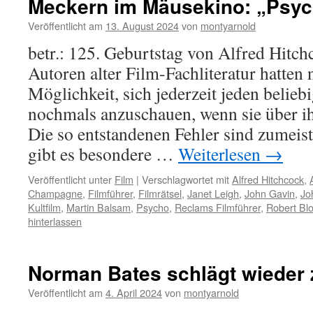
Meckern im Mäusekino: „Psy
Veröffentlicht am
13. August 2024
von
montyarnold
betr.: 125. Geburtstag von Alfred Hitch
Autoren alter Film-Fachliteratur hatten 
Möglichkeit, sich jederzeit jeden belieb
nochmals anzuschauen, wenn sie über ih
Die so entstandenen Fehler sind zumeis
gibt es besondere …
Weiterlesen
→
Veröffentlicht unter
Film
|
Verschlagwortet mit
Alfred Hitchcock
,
Champagne
,
Filmführer
,
Filmrätsel
,
Janet Leigh
,
John Gavin
,
Jo
Kultfilm
,
Martin Balsam
,
Psycho
,
Reclams Filmführer
,
Robert Bl
hinterlassen
Norman Bates schlägt wieder 
Veröffentlicht am
4. April 2024
von
montyarnold