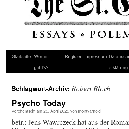
Startseite
Worum
Register
Impressum
Datenschu
geht’s?
erklärung
Robert Bloch
Schlagwort-Archiv:
Psycho Today
Veröffentlicht am
25. April 2025
von
montyarnold
betr.: Jens Wawrczeck hat aus der Roma