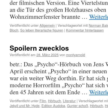
der filmischen Version. Eine Viertelstun
an die Tür des großen Holzhauses oben
Wohnzimmerfenster brannte …
Weiter
Veröffentlicht unter
Allgemein
|
Verschlagwortet mit
Norman Bat
Bloch
,
So leben literarische figuren
|
Kommentar hinterlassen
Spoilern zwecklos
Veröffentlicht am
28. März 2025
von
montyarnold
betr.: Das „Psycho“-Hörbuch von Jens
April erscheint „Psycho“ in einer neue
war ein weiter Weg dorthin. Er hat sich 
moderne Horrorfilm „Psycho“ hat sich 
den 45 Jahren seit dem Ende …
Weiter
Veröffentlicht unter
Film
,
Hörbuch
,
Literatur
|
Verschlagwortet mi
Jekyll und Mr. Hyde
,
Edition Audoba
,
Gunter schoß
,
Hörbuch
,
Ho