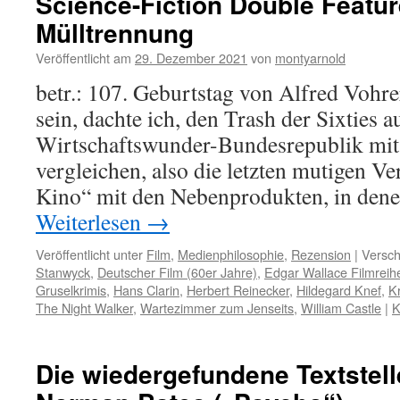
Science-Fiction Double Featur
Mülltrennung
Veröffentlicht am
29. Dezember 2021
von
montyarnold
betr.: 107. Geburtstag von Alfred Vohre
sein, dachte ich, den Trash der Sixties a
Wirtschaftswunder-Bundesrepublik mi
vergleichen, also die letzten mutigen 
Kino“ mit den Nebenprodukten, in dene
Weiterlesen
→
Veröffentlicht unter
Film
,
Medienphilosophie
,
Rezension
|
Versch
Stanwyck
,
Deutscher Film (60er Jahre)
,
Edgar Wallace Filmreih
Gruselkrimis
,
Hans Clarin
,
Herbert Reinecker
,
Hildegard Knef
,
K
The Night Walker
,
Wartezimmer zum Jenseits
,
William Castle
|
K
Die wiedergefundene Textstel