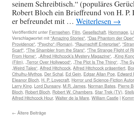
seinem Schreibtisch.“ (populäres Gerüc
Robert Bloch ein Brieffreund von H. P. 
er befreundet mit …
Weiterlesen
→
Veröffentlicht unter
Fernsehen
,
Film
,
Gesellschaft
,
Hommage
,
Li
Verschlagwortet mit
"Amazing Stories"
,
"Das Phantom der Oper"
Providence"
,
"Psycho" (Roman)
,
"Raumschiff Enterprise"
,
"Stra
Scarf"
,
"The Shambler from the Stars"
,
"The Strange Flight of R
From Home“
,
„Alfred Hitchcock’s Mystery Magazine“
,
„King Kon
(Film)
,
„Terror Over Hollywood“
,
„The Plot Is The Thing“
,
„The Sy
„Weird Tales“
,
Alfred Hitchcock
,
Alfred Hitchcock präsentiert
,
Bor
Cthulhu-Mythos
,
Der Schal
,
Ed Gein
,
Edgar Allan Poe
,
Edward P
Eleanor Bloch
,
H. P. Lovecraft
,
Horror und Science-Fiction Autor
Larry King
,
Lord Dunsany
,
M.R. James
,
Norman Bates
,
Pierre B
Bloch
,
Robert Bloch
,
Robert W. Chambers
,
Star Trek (TV)
,
Stel
Alfred Hitchcock Hour
,
Walter de la Mare
,
William Castle
|
Komme
←
Ältere Beiträge