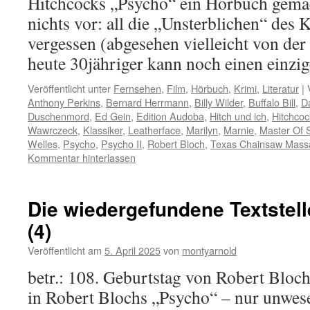
Hitchcocks „Psycho“ ein Hörbuch gema
nichts vor: all die „Unsterblichen“ des 
vergessen (abgesehen vielleicht von de
heute 30jähriger kann noch einen einz
Veröffentlicht unter
Fernsehen
,
Film
,
Hörbuch
,
Krimi
,
Literatur
|
Anthony Perkins
,
Bernard Herrmann
,
Billy Wilder
,
Buffalo Bill
,
D
Duschenmord
,
Ed Gein
,
Edition Audoba
,
Hitch und ich
,
Hitchcoc
Wawrczeck
,
Klassiker
,
Leatherface
,
Marilyn
,
Marnie
,
Master Of 
Welles
,
Psycho
,
Psycho II
,
Robert Bloch
,
Texas Chainsaw Mass
Kommentar hinterlassen
Die wiedergefundene Textstel
(4)
Veröffentlicht am
5. April 2025
von
montyarnold
betr.: 108. Geburtstag von Robert Bloc
in Robert Blochs „Psycho“ – nur unwesen