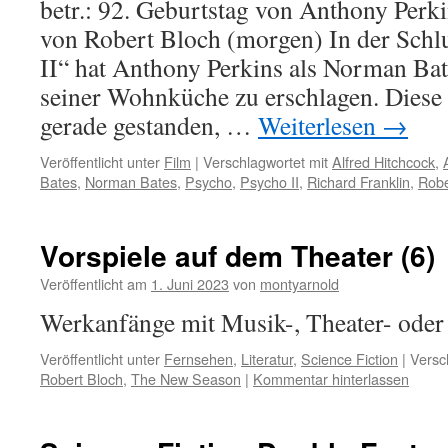
betr.: 92. Geburtstag von Anthony Perki
von Robert Bloch (morgen) In der Schl
II“ hat Anthony Perkins als Norman Bat
seiner Wohnküche zu erschlagen. Diese
gerade gestanden, …
Weiterlesen
→
Veröffentlicht unter
Film
|
Verschlagwortet mit
Alfred Hitchcock
,
Bates
,
Norman Bates
,
Psycho
,
Psycho II
,
Richard Franklin
,
Robe
Vorspiele auf dem Theater (6)
Veröffentlicht am
1. Juni 2023
von
montyarnold
Werkanfänge mit Musik-, Theater- ode
Veröffentlicht unter
Fernsehen
,
Literatur
,
Science Fiction
|
Versc
Robert Bloch
,
The New Season
|
Kommentar hinterlassen