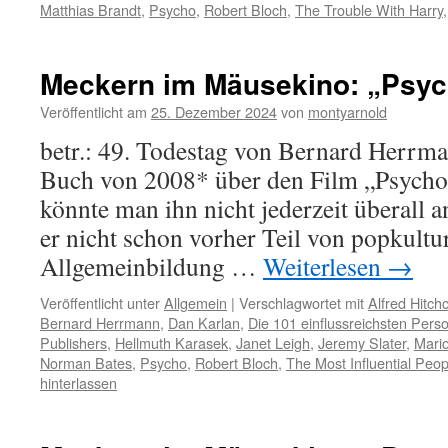
Matthias Brandt
,
Psycho
,
Robert Bloch
,
The Trouble With Harry
Meckern im Mäusekino: „Psych
Veröffentlicht am
25. Dezember 2024
von
montyarnold
betr.: 49. Todestag von Bernard Herrm
Buch von 2008* über den Film „Psycho“
könnte man ihn nicht jederzeit überall 
er nicht schon vorher Teil von popkult
Allgemeinbildung …
Weiterlesen
→
Veröffentlicht unter
Allgemein
|
Verschlagwortet mit
Alfred Hitch
Bernard Herrmann
,
Dan Karlan
,
Die 101 einflussreichsten Pers
Publishers
,
Hellmuth Karasek
,
Janet Leigh
,
Jeremy Slater
,
Mari
Norman Bates
,
Psycho
,
Robert Bloch
,
The Most Influential Peo
hinterlassen