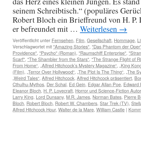
das Herz eines kleinen Jungen. Es stand
seinem Schreibtisch.“ (populäres Gerüc
Robert Bloch ein Brieffreund von H. P. 
er befreundet mit …
Weiterlesen
→
Veröffentlicht unter
Fernsehen
,
Film
,
Gesellschaft
,
Hommage
,
Li
Verschlagwortet mit
"Amazing Stories"
,
"Das Phantom der Oper"
Providence"
,
"Psycho" (Roman)
,
"Raumschiff Enterprise"
,
"Stra
Scarf"
,
"The Shambler from the Stars"
,
"The Strange Flight of R
From Home“
,
„Alfred Hitchcock’s Mystery Magazine“
,
„King Kon
(Film)
,
„Terror Over Hollywood“
,
„The Plot Is The Thing“
,
„The Sy
„Weird Tales“
,
Alfred Hitchcock
,
Alfred Hitchcock präsentiert
,
Bor
Cthulhu-Mythos
,
Der Schal
,
Ed Gein
,
Edgar Allan Poe
,
Edward P
Eleanor Bloch
,
H. P. Lovecraft
,
Horror und Science-Fiction Autor
Larry King
,
Lord Dunsany
,
M.R. James
,
Norman Bates
,
Pierre B
Bloch
,
Robert Bloch
,
Robert W. Chambers
,
Star Trek (TV)
,
Stel
Alfred Hitchcock Hour
,
Walter de la Mare
,
William Castle
|
Komme