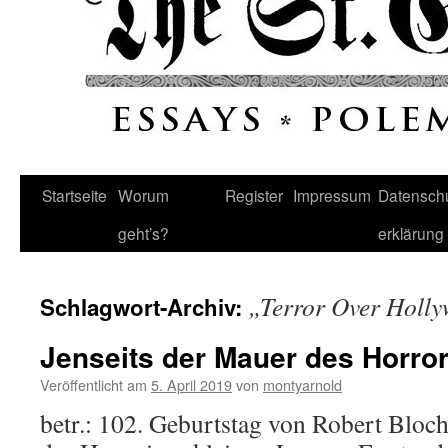
Startseite
Worum
Register
Impressum
Datenschu
geht’s?
erklärung
„Terror Over Holl
Schlagwort-Archiv:
Jenseits der Mauer des Horro
Veröffentlicht am
5. April 2019
von
montyarnold
betr.: 102. Geburtstag von Robert Bloc