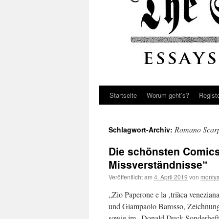
Startseite
Worum geht’s?
Regist
Romano Scar
Schlagwort-Archiv:
Die schönsten Comics,
Missverständnisse“
Veröffentlicht am
4. April 2019
von
montya
„Zio Paperone e la ‚triàca venezian
und Giampaolo Barosso, Zeichnung
sowie im „Donald Duck Sonderheft“