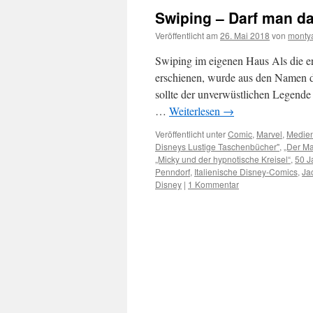
Swiping – Darf man da
Veröffentlicht am
26. Mai 2018
von
monty
Swiping im eigenen Haus Als die e
erschienen, wurde aus den Namen 
sollte der unverwüstlichen Legende 
…
Weiterlesen
→
Veröffentlicht unter
Comic
,
Marvel
,
Medien
Disneys Lustige Taschenbücher"
,
„Der M
„Micky und der hypnotische Kreisel“
,
50 J
Penndorf
,
Italienische Disney-Comics
,
Ja
Disney
|
1 Kommentar