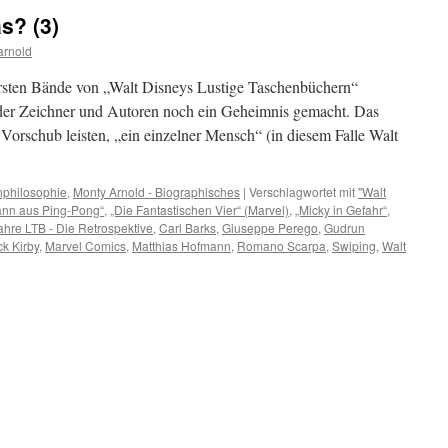
s? (3)
arnold
rsten Bände von „Walt Disneys Lustige Taschenbüchern“
der Zeichner und Autoren noch ein Geheimnis gemacht. Das
Vorschub leisten, „ein einzelner Mensch“ (in diesem Falle Walt
philosophie
,
Monty Arnold - Biographisches
|
Verschlagwortet mit
"Walt
ann aus Ping-Pong“
,
„Die Fantastischen Vier“ (Marvel)
,
„Micky in Gefahr“
,
ahre LTB - Die Retrospektive
,
Carl Barks
,
Giuseppe Perego
,
Gudrun
ck Kirby
,
Marvel Comics
,
Matthias Hofmann
,
Romano Scarpa
,
Swiping
,
Walt