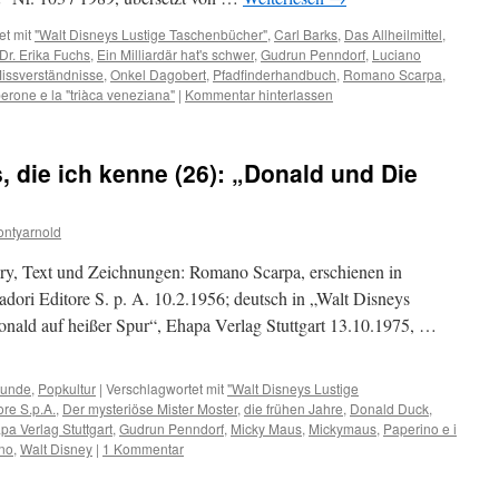
et mit
"Walt Disneys Lustige Taschenbücher"
,
Carl Barks
,
Das Allheilmittel
,
Dr. Erika Fuchs
,
Ein Milliardär hat's schwer
,
Gudrun Penndorf
,
Luciano
issverständnisse
,
Onkel Dagobert
,
Pfadfinderhandbuch
,
Romano Scarpa
,
erone e la "triàca veneziana"
|
Kommentar hinterlassen
 die ich kenne (26): „Donald und Die
ntyarnold
tory, Text und Zeichnungen: Romano Scarpa, erschienen in
ori Editore S. p. A. 10.2.1956; deutsch in „Walt Disneys
nald auf heißer Spur“, Ehapa Verlag Stuttgart 13.10.1975, …
kunde
,
Popkultur
|
Verschlagwortet mit
"Walt Disneys Lustige
re S.p.A.
,
Der mysteriöse Mister Moster
,
die frühen Jahre
,
Donald Duck
,
pa Verlag Stuttgart
,
Gudrun Penndorf
,
Micky Maus
,
Mickymaus
,
Paperino e i
ino
,
Walt Disney
|
1 Kommentar