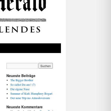
Neueste Beiträge
The Bigger Brother
So siehst Du aus! (7)
Die eigene Nase
Summer of Kult: Humphrey Bogart
Der neue Trip ins Almodoversum
Neueste Kommentare