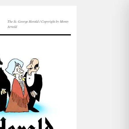
The St. George Herald / Copyright by Monty
Arnold