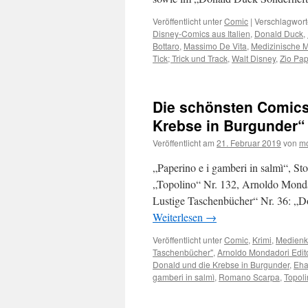
Veröffentlicht unter
Comic
|
Verschlagwort
Disney-Comics aus Italien
,
Donald Duck
,
Bottaro
,
Massimo De Vita
,
Medizinische M
Tick; Trick und Track
,
Walt Disney
,
Zio Pap
Die schönsten Comics,
Krebse in Burgunder“
Veröffentlicht am
21. Februar 2019
von
mo
„Paperino e i gamberi in salmì“, S
„Topolino“ Nr. 132, Arnoldo Mondad
Lustige Taschenbücher“ Nr. 36: „Do
Weiterlesen
→
Veröffentlicht unter
Comic
,
Krimi
,
Medien
Taschenbücher"
,
Arnoldo Mondadori Edito
Donald und die Krebse in Burgunder
,
Eha
gamberi in salmì
,
Romano Scarpa
,
Topol