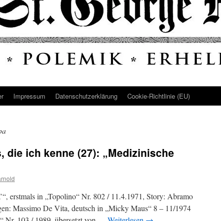
er
Impressum
Datenschutz­erklärung
Cookie-Richtlinie (EU)
pa
 die ich kenne (27): „Medizinische
rnold
a’“, erstmals in „Topolino“ Nr. 802 / 11.4.1971, Story: Abramo
en: Massimo De Vita, deutsch in „Micky Maus“ 8 – 11/1974
 Nr. 103 / 1989, übersetzt von …
Weiterlesen
→