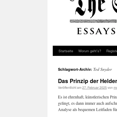
Startseite
Worum geht’s?
Regist
Ted Snyder
Schlagwort-Archiv:
Das Prinzip der Helde
Veröffentlicht am
27. Februar 2025
von
mo
Es ist ehrenhaft, künstlerischen Pr
gelingt, es dann immer auch aufschr
Analyse als bequemen Leitfaden fü