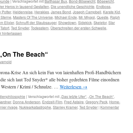
kunde
|
Verschlagwortet mit
Balthasar Bux
,
Bond-Bösewicht
,
Bösewicht
,
er Heros in tausend Gestalten
,
Die unendliche Geschichte
,
Endboss
,
 Potter
,
Heldenreise
,
Herakles
,
James Bond
,
Joseph Campbell
,
Karate Kid
,
 Sterne
,
Masters Of The Universe
,
Michael Ende
,
Mr. Miyagi
,
Queste
,
Ralph
m Elixier
,
Schnuffi der Staubsauger
,
Showdown
,
Sidekick
,
Skeletor
,
Star
,
Tatort
,
Ted Snyder
,
Todesstern
,
Überschreiten der ersten Schwelle
,
 hinterlassen
 „On The Beach“
yarnold
orona-Krise An sich kein Fan von laienhaften Profi-Handbüchern
n die sich laut Ted Snyder* alle bisher gedrehten Filme einordnen
ie Western / Krimi / Schnulze. …
Weiterlesen
→
ienphilosophie
|
Verschlagwortet mit
„Das letzte Ufer“
,
„On The Beach“
,
ardner
,
Donna Anderson
,
Endzeit-Film
,
Fred Astaire
,
Gregory Peck
,
Home-
nier rivage
,
Nuklearkatastrophe
,
Stanley Kramer
,
Ted Snyder
|
Kommentar