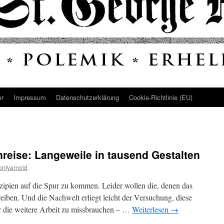
er
Impressum
Datenschutz­erklärung
Cookie-Richtlinie (EU)
nreise: Langeweile in tausend Gestalten
ntyarnold
inzipien auf die Spur zu kommen. Leider wollen die, denen das
eiben. Und die Nachwelt erliegt leicht der Versuchung, diese
r die weitere Arbeit zu missbrauchen – …
Weiterlesen
→