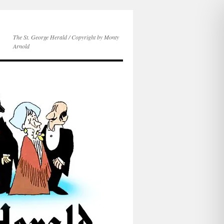
The St. George Herald / Copyright by Monty
Arnold