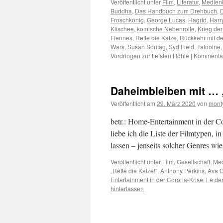
Veröffentlicht unter
Film
,
Literatur
,
Medien
Buddha
,
Das Handbuch zum Drehbuch
,
D
Froschkönig
,
George Lucas
,
Hagrid
,
Harry
Klischee
,
komische Nebenrolle
,
Krieg der
Fiennes
,
Rette die Katze
,
Rückkehr mit de
Wars
,
Susan Sontag
,
Syd Field
,
Tatooine
Vordringen zur tiefsten Höhle
|
Kommentar
Daheimbleiben mit …
Veröffentlicht am
29. März 2020
von
mont
betr.: Home-Entertainment in der C
liebe ich die Liste der Filmtypen, i
lassen – jenseits solcher Genres w
Veröffentlicht unter
Film
,
Gesellschaft
,
Med
„Rette die Katze!“
,
Anthony Perkins
,
Ava G
Entertainment in der Corona-Krise
,
Le der
hinterlassen