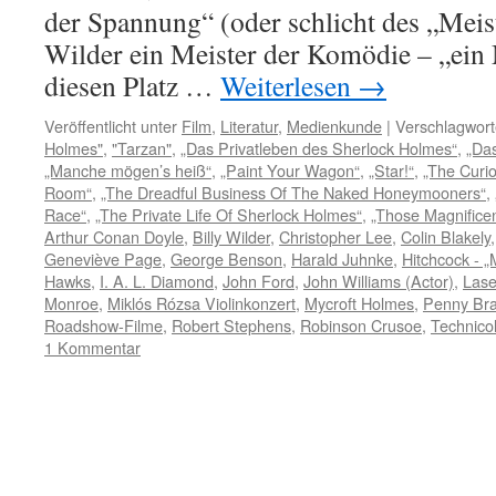
der Spannung“ (oder schlicht des „Meiste
Wilder ein Meister der Komödie – „ein M
diesen Platz …
Weiterlesen
→
Veröffentlicht unter
Film
,
Literatur
,
Medienkunde
|
Verschlagwort
Holmes"
,
"Tarzan"
,
„Das Privatleben des Sherlock Holmes“
,
„Das
„Manche mögen’s heiß“
,
„Paint Your Wagon“
,
„Star!“
,
„The Curi
Room“
,
„The Dreadful Business Of The Naked Honeymooners“
,
Race“
,
„The Private Life Of Sherlock Holmes“
,
„Those Magnificen
Arthur Conan Doyle
,
Billy Wilder
,
Christopher Lee
,
Colin Blakely
Geneviève Page
,
George Benson
,
Harald Juhnke
,
Hitchcock - 
Hawks
,
I. A. L. Diamond
,
John Ford
,
John Williams (Actor)
,
Lase
Monroe
,
Miklós Rózsa Violinkonzert
,
Mycroft Holmes
,
Penny Br
Roadshow-Filme
,
Robert Stephens
,
Robinson Crusoe
,
Technicol
1 Kommentar