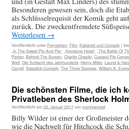
und (in Gestalt Max Linders) des stumm
Besonderen gewesen sein, doch die Etab
als Schlüsselrequisit der Komik geht a
zurück. Die zweckentfremdete Süßspeis
Weiterlesen
→
Veröffentlicht unter
Fernsehen
,
Film
,
Kabarett und Comedy
|
Ver
„In The Sweet Pie And Pie“
,
„Keystone Hotel“
,
„The Battle Of T
Parker
,
Behind The Screen
,
Charlie Chaplin
,
Custard Pie Come
Welt
,
Die Schlacht des Jahrhunderts
,
Henry Miller
,
Laurel & Har
Carrell
,
Slapstick-Comedy
,
The Three Stooges
,
William K. Ever
Die schönsten Filme, die ich k
Privatleben des Sherlock Hol
Veröffentlicht am
25. Januar 2017
von
montyarnold
Billy Wilder ist einer der Großmeister 
wie die Nachwelt für Hitchcock die Sch