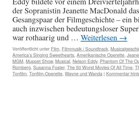
Eddy bildete vor einem Dreivierteljah
der Sopranistin Jeanette MacDonald da
Gesangspaar der Filmgeschichte – ein bi
auch inzwischen bedeutungsloser Superl
war rothaarig und …
Weiterlesen
→
Veröffentlicht unter
Film
,
Filmmusik / Soundtrack
,
Musicalgeschi
America’s Singing Sweethearts
,
Amerikanische Operette
,
Jeane
MGM
,
Muppet Show
,
Musical
,
Nelson Eddy
,
Phantom Of The O
Romberg
,
Susanna Foster
,
The 50 Worst Movies Of All Time
,
T
Tonfilm
,
Tonfilm-Operette
,
Wayne und Wanda
|
Kommentar hint