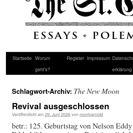
Startseite
Worum
Register
Impressum
Datenschu
geht’s?
erklärung
The New Moon
Schlagwort-Archiv:
Revival ausgeschlossen
Veröffentlicht am
29. Juni 2026
von
montyarnold
betr.: 125. Geburtstag von Nelson Eddy