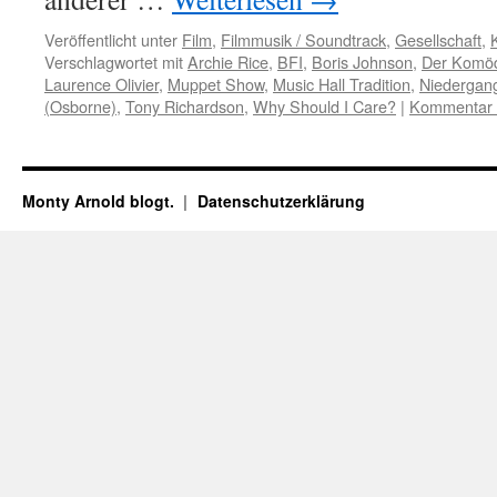
Veröffentlicht unter
Film
,
Filmmusik / Soundtrack
,
Gesellschaft
,
Verschlagwortet mit
Archie Rice
,
BFI
,
Boris Johnson
,
Der Komöd
Laurence Olivier
,
Muppet Show
,
Music Hall Tradition
,
Niedergang
(Osborne)
,
Tony Richardson
,
Why Should I Care?
|
Kommentar h
Monty Arnold blogt.
Datenschutz­erklärung