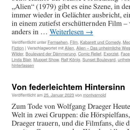
„Alien“ (1979) gibt es eine Szene, in 
immer wieder in Gelächter ausbricht, ein
in einem zutiefst erschütternden Film – 
anders in …
Weiterlesen
→
Veröffentlicht unter
Fernsehen
,
Film
,
Kabarett und Comedy
,
Med
Fiction
|
Verschlagwortet mit
Alien
,
Alien – Das unheimliche Wes
Wilder
,
Boulevard der Dämmerung
,
Comic Relief
,
Exorzist
,
Face
Linda Blair
,
Muppet Show
,
Ralf König
,
Sunset Boulevard
,
unfrei
hinterlassen
Von federleichtem Hintersinn
Veröffentlicht am
25. Januar 2023
von
montyarnold
Zum Tode von Wolfgang Draeger Heute a
Welt in zwei Gruppen: die Hörspielfans
Draeger trauern, und die Filmfans, die d