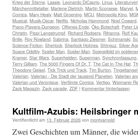
Krieg der Sterne
,
Lassie
,
Leonardo DiCaprio
,
Linus
,
Literaturve
Märchenmittelalter
,
Marlene Dietrich
,
Martin Scorsese
,
Marvel
,
M
Comics
,
Mary Healy
,
Matt Groening
,
MCU
,
Metropolis Kino
,
MG
Musical
,
Musik-Oscar
,
Netflix
,
Nicholas Hammond
,
Noel Coward
Piano-Players-Dungeon
,
Offenes Ende
,
Öko Botschaft
,
Peter L
Christin
,
Pippi Langstrumpf
,
Richard Rodgers
,
Rihanna
,
Rolf Ka
Brille
,
Roy Rowland
,
Sabrina
,
Santiago Ziesmer
,
Schimanski
,
Sc
Science-Fiction
,
Sherlock
,
Sherlock Holmes
,
Shinguz
,
Silver Ag
Space Odditiy
,
Spider Man
,
Spider-Man
,
Spiegelbild im golden
Kramer
,
Star Wars
,
Superhelden
,
Superman
,
Synchronfassung
Terry Gilliam
,
The 5000 Fingers Of Dr. T
,
The Cat In The Hat
,
Th
Theodore Geisel
,
Tick Trick und Track
,
Tim Burton
,
Tingeltange
Valerian
,
Valerian - Die Stadt der tausend Planeten
,
Valerian an
Valerian und Veronique
,
Verfilmte Comics
,
Vertigo
,
Weimarer Re
Zack Magazin
,
Zack parade
,
ZDF
|
Kommentar hinterlassen
Kultfilm-Azubis: Heilsbringer
Veröffentlicht am
13. Februar 2026
von
montyarnold
Zwei Geschichten um Männer, die wider