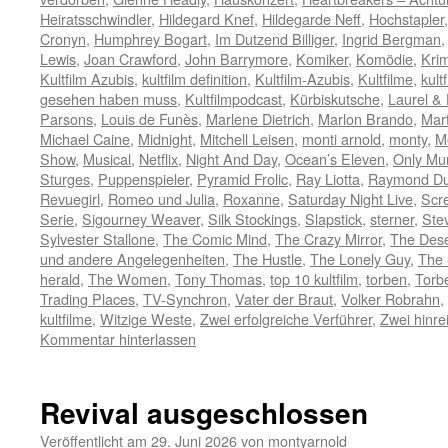
Heiratsschwindler
,
Hildegard Knef
,
Hildegarde Neff
,
Hochstapler
Cronyn
,
Humphrey Bogart
,
Im Dutzend Billiger
,
Ingrid Bergman
Lewis
,
Joan Crawford
,
John Barrymore
,
Komiker
,
Komödie
,
Krim
Kultfilm Azubis
,
kultfilm definition
,
Kultfilm-Azubis
,
Kultfilme
,
kult
gesehen haben muss
,
Kultfilmpodcast
,
Kürbiskutsche
,
Laurel &
Parsons
,
Louis de Funès
,
Marlene Dietrich
,
Marlon Brando
,
Mart
Michael Caine
,
Midnight
,
Mitchell Leisen
,
monti arnold
,
monty
,
M
Show
,
Musical
,
Netflix
,
Night And Day
,
Ocean’s Eleven
,
Only Mur
Sturges
,
Puppenspieler
,
Pyramid Frolic
,
Ray Liotta
,
Raymond Du
Revuegirl
,
Romeo und Julia
,
Roxanne
,
Saturday Night Live
,
Scr
Serie
,
Sigourney Weaver
,
Silk Stockings
,
Slapstick
,
sterner
,
Ste
Sylvester Stallone
,
The Comic Mind
,
The Crazy Mirror
,
The Des
und andere Angelegenheiten
,
The Hustle
,
The Lonely Guy
,
The 
herald
,
The Women
,
Tony Thomas
,
top 10 kultfilm
,
torben
,
Torb
Trading Places
,
TV-Synchron
,
Vater der Braut
,
Volker Robrahn
,
kultfilme
,
Witzige Weste
,
Zwei erfolgreiche Verführer
,
Zwei hinr
Kommentar hinterlassen
Revival ausgeschlossen
Veröffentlicht am
29. Juni 2026
von
montyarnold