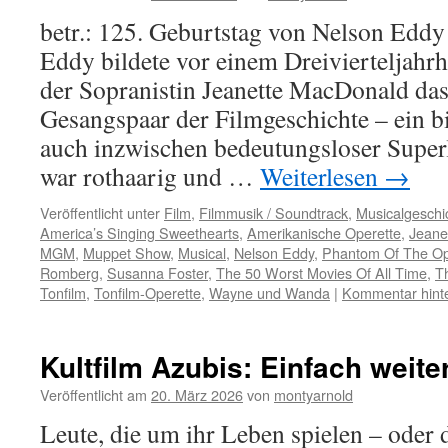
betr.: 125. Geburtstag von Nelson Eddy
Eddy bildete vor einem Dreivierteljah
der Sopranistin Jeanette MacDonald da
Gesangspaar der Filmgeschichte – ein bi
auch inzwischen bedeutungsloser Superl
war rothaarig und …
Weiterlesen
→
Veröffentlicht unter
Film
,
Filmmusik / Soundtrack
,
Musicalgeschi
America’s Singing Sweethearts
,
Amerikanische Operette
,
Jeane
MGM
,
Muppet Show
,
Musical
,
Nelson Eddy
,
Phantom Of The O
Romberg
,
Susanna Foster
,
The 50 Worst Movies Of All Time
,
T
Tonfilm
,
Tonfilm-Operette
,
Wayne und Wanda
|
Kommentar hint
Kultfilm Azubis: Einfach weite
Veröffentlicht am
20. März 2026
von
montyarnold
Leute, die um ihr Leben spielen – oder 