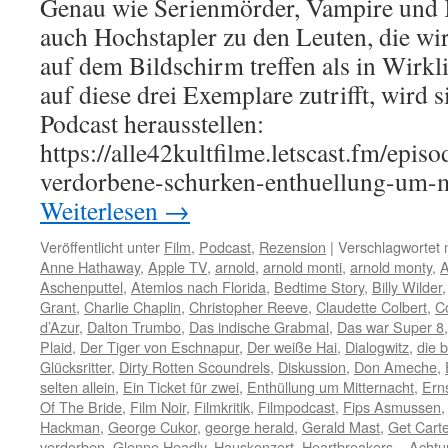
Genau wie Serienmörder, Vampire und K
auch Hochstapler zu den Leuten, die wir
auf dem Bildschirm treffen als in Wirkl
auf diese drei Exemplare zutrifft, wird 
Podcast herausstellen:
https://alle42kultfilme.letscast.fm/epis
verdorbene-schurken-enthuellung-um-
Weiterlesen
→
Veröffentlicht unter
Film
,
Podcast
,
Rezension
|
Verschlagwortet 
Anne Hathaway
,
Apple TV
,
arnold
,
arnold monti
,
arnold monty
,
A
Aschenputtel
,
Atemlos nach Florida
,
Bedtime Story
,
Billy Wilder
Grant
,
Charlie Chaplin
,
Christopher Reeve
,
Claudette Colbert
,
C
d’Azur
,
Dalton Trumbo
,
Das indische Grabmal
,
Das war Super 8
Plaid
,
Der Tiger von Eschnapur
,
Der weiße Hai
,
Dialogwitz
,
die b
Glücksritter
,
Dirty Rotten Scoundrels
,
Diskussion
,
Don Ameche
,
selten allein
,
Ein Ticket für zwei
,
Enthüllung um Mitternacht
,
Erns
Of The Bride
,
Film Noir
,
Filmkritik
,
Filmpodcast
,
Fips Asmussen
Hackman
,
George Cukor
,
george herald
,
Gerald Mast
,
Get Carte
verdorben
,
Glenne Headly
,
Hauskonzert
,
Heartbreakers – Achtu