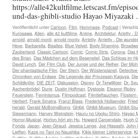
https://alle42kultfilme.letscast.fm/epis
und-das-ghibli-studio Hayao Miyazak
Veröffentlicht unter
Cartoon
,
Film
,
Hommage
,
Podcast
|
Verschl
Kurosawa
,
Alien
,
alle 42 kultfilme
,
Anime
,
Architektur
,
Arietty -
arnold
,
arnold monti
,
arnold monty
,
Arrietty
,
Arrietty - Die wund
Hexe
,
Barbarella
,
Beatles
,
Blue Velvet
,
Body Shaming
,
Broadw
Zauberland
,
Classic Cartoon
,
Comic
,
Comic Strip
,
Corona
,
Das 
des Brian
,
Das Mädchen auf dem Besenstiel
,
Das Schloss im H
David Lynch
,
Der Film Club
,
Der Junge und der Reiher
,
Der Moh
Der phantastische Film
,
Der Stern
,
Der Wüstenplanet
,
Detectiv
Chroniken von Erdsee
,
Die Legende der Prinzessin Kaguya
,
Die
Schildkröte
,
DIE ZEIT
,
Diskussion
,
Disney
,
Dr Terwilliger
,
Dr. Se
Aschenbrödel
,
Dune
,
Dustin Hoffman
,
Dystopie
,
Eleanor Ripley
,
Feuerstein
,
Feminismus
,
Filmpodcast
,
Filmtieftauchen
,
Flüstern
Herbert
,
Frank Sinatra
,
Franzi Blass
,
Frederick Hollaender
,
Fried
herald
,
Gerald McBoingBoing
,
Ghibli
,
Ghibli-Museum
,
Ghibli-Stu
Siepermann
,
Harvey Weinstein
,
Hauru no Ugoku Shiro
,
Hayao M
Horror-Musical
,
Horton hört ein Hu
,
Howard Carpendale
,
Hugh G
Fonda
,
Japan
,
Jean Giraud
,
Jessica Lange
,
Joe Hiasashi
,
John
Lieffen
,
Kaze no Tani no Naushika
,
Kikis kleiner Lieferservice
,
K
Kultfilm
,
Kultfilm Azubis
,
kultfilm definition
,
Kultfilm-Azubis
,
Kultf