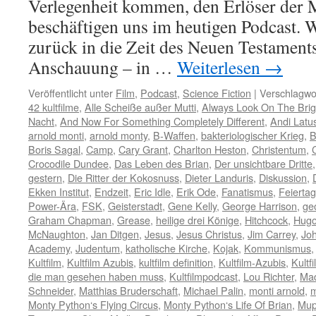
Verlegenheit kommen, den Erlöser der M
beschäftigen uns im heutigen Podcast. W
zurück in die Zeit des Neuen Testament
Anschauung – in …
Weiterlesen
→
Veröffentlicht unter
Film
,
Podcast
,
Science Fiction
|
Verschlagwor
42 kultfilme
,
Alle Scheiße außer Mutti
,
Always Look On The Brigh
Nacht
,
And Now For Something Completely Different
,
Andi Latu
arnold monti
,
arnold monty
,
B-Waffen
,
bakteriologischer Krieg
,
B
Boris Sagal
,
Camp
,
Cary Grant
,
Charlton Heston
,
Christentum
,
Crocodile Dundee
,
Das Leben des Brian
,
Der unsichtbare Dritte
gestern
,
Die Ritter der Kokosnuss
,
Dieter Landuris
,
Diskussion
,
Ekken Institut
,
Endzeit
,
Eric Idle
,
Erik Ode
,
Fanatismus
,
Feiertag
Power-Ära
,
FSK
,
Geisterstadt
,
Gene Kelly
,
George Harrison
,
ge
Graham Chapman
,
Grease
,
heilige drei Könige
,
Hitchcock
,
Hugo
McNaughton
,
Jan Ditgen
,
Jesus
,
Jesus Christus
,
Jim Carrey
,
Jo
Academy
,
Judentum
,
katholische Kirche
,
Kojak
,
Kommunismus
Kultfilm
,
Kultfilm Azubis
,
kultfilm definition
,
Kultfilm-Azubis
,
Kultf
die man gesehen haben muss
,
Kultfilmpodcast
,
Lou Richter
,
Ma
Schneider
,
Matthias Bruderschaft
,
Michael Palin
,
monti arnold
,
m
Monty Python‘s Flying Circus
,
Monty Python‘s Life Of Brian
,
Mup