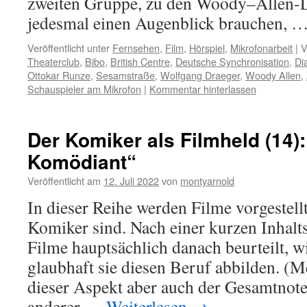
zweiten Gruppe, zu den Woody–Allen-L
jedesmal einen Augenblick brauchen, 
Veröffentlicht unter
Fernsehen
,
Film
,
Hörspiel
,
Mikrofonarbeit
|
V
Theaterclub
,
Bibo
,
British Centre
,
Deutsche Synchronisation
,
Di
Ottokar Runze
,
Sesamstraße
,
Wolfgang Draeger
,
Woody Allen
,
Schauspieler am Mikrofon
|
Kommentar hinterlassen
Der Komiker als Filmheld (14):
Komödiant“
Veröffentlicht am
12. Juli 2022
von
montyarnold
In dieser Reihe werden Filme vorgestell
Komiker sind. Nach einer kurzen Inhalt
Filme hauptsächlich danach beurteilt, 
glaubhaft sie diesen Beruf abbilden. (M
dieser Aspekt aber auch der Gesamtnote
anderer …
Weiterlesen
→