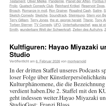
Testament
,
Oliver Mielke
,
Pandemie
,
Planet der Affen
,
Pontius P
Frolic
,
Quatsch Comedy Club
,
Reinhard Krökel
,
Reservoir Dogs
Brosch
,
Romanze in moll
,
Ron Grainer
,
Rosalind Cash
,
Satire
,
S
Sketch-Comedy
,
Sketche
,
Soundtrack
,
Steinigung
,
Stern von B
Terry Gilliam
,
Terry Jones
,
the st. george herald
,
Titanic
,
Tony A
Torben Sterner
,
TV Comedy
,
UFO
,
Unterhaltungschef
,
was ist ei
Smith
,
wunderbare Welt der Schwerkraft
,
Zeiten des Aufruhrs
,
Kultfiguren: Hayao Miyazaki u
Studio
Veröffentlicht am
6. Februar 2026
von
montyarnold
In der dritten Staffel unseres Podcasts s
loser Folge über Künstlerpersönlichkeit
Kulturphänomene, die die Bezeichn
verdient haben.Die 2. Staffel mit d
geht indessen weiter.Hayao Miyazaki un
StudioGast: Franzi Blass