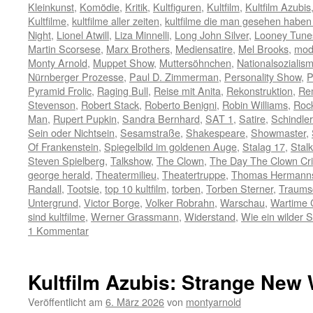
Kleinkunst
,
Komödie
,
Kritik
,
Kultfiguren
,
Kultfilm
,
Kultfilm Azubis
Kultfilme
,
kultfilme aller zeiten
,
kultfilme die man gesehen habe
Night
,
Lionel Atwill
,
Liza Minnelli
,
Long John Silver
,
Looney Tune
Martin Scorsese
,
Marx Brothers
,
Mediensatire
,
Mel Brooks
,
mod
Monty Arnold
,
Muppet Show
,
Muttersöhnchen
,
Nationalsozialis
Nürnberger Prozesse
,
Paul D. Zimmerman
,
Personality Show
,
P
Pyramid Frolic
,
Raging Bull
,
Reise mit Anita
,
Rekonstruktion
,
Re
Stevenson
,
Robert Stack
,
Roberto Benigni
,
Robin Williams
,
Rock
Man
,
Rupert Pupkin
,
Sandra Bernhard
,
SAT 1
,
Satire
,
Schindler
Sein oder Nichtsein
,
Sesamstraße
,
Shakespeare
,
Showmaster
,
Of Frankenstein
,
Spiegelbild im goldenen Auge
,
Stalag 17
,
Stalk
Steven Spielberg
,
Talkshow
,
The Clown
,
The Day The Clown Cr
george herald
,
Theatermilieu
,
Theatertruppe
,
Thomas Hermann
Randall
,
Tootsie
,
top 10 kultfilm
,
torben
,
Torben Sterner
,
Traumsc
Untergrund
,
Victor Borge
,
Volker Robrahn
,
Warschau
,
Wartime 
sind kultfilme
,
Werner Grassmann
,
Widerstand
,
Wie ein wilder S
1 Kommentar
Kultfilm Azubis: Strange New
Veröffentlicht am
6. März 2026
von
montyarnold