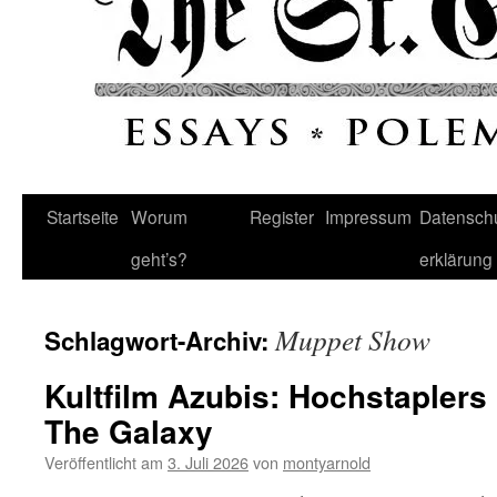
Startseite
Worum
Register
Impressum
Datenschu
geht’s?
erklärung
Muppet Show
Schlagwort-Archiv:
Kultfilm Azubis: Hochstapler
The Galaxy
Veröffentlicht am
3. Juli 2026
von
montyarnold