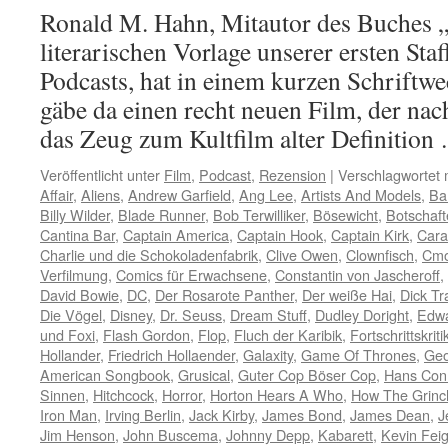
Ronald M. Hahn, Mitautor des Buches „
literarischen Vorlage unserer ersten Staf
Podcasts, hat in einem kurzen Schriftwe
gäbe da einen recht neuen Film, der nac
das Zeug zum Kultfilm alter Definitio
Veröffentlicht unter
Film
,
Podcast
,
Rezension
|
Verschlagwortet 
Affair
,
Aliens
,
Andrew Garfield
,
Ang Lee
,
Artists And Models
,
Bar
Billy Wilder
,
Blade Runner
,
Bob Terwilliker
,
Bösewicht
,
Botschaft
Cantina Bar
,
Captain America
,
Captain Hook
,
Captain Kirk
,
Cara
Charlie und die Schokoladenfabrik
,
Clive Owen
,
Clownfisch
,
Cmo
Verfilmung
,
Comics für Erwachsene
,
Constantin von Jascheroff
,
David Bowie
,
DC
,
Der Rosarote Panther
,
Der weiße Hai
,
Dick Tr
Die Vögel
,
Disney
,
Dr. Seuss
,
Dream Stuff
,
Dudley Doright
,
Edwa
und Foxi
,
Flash Gordon
,
Flop
,
Fluch der Karibik
,
Fortschrittskriti
Hollander
,
Friedrich Hollaender
,
Galaxity
,
Game Of Thrones
,
Geo
American Songbook
,
Grusical
,
Guter Cop Böser Cop
,
Hans Con
Sinnen
,
Hitchcock
,
Horror
,
Horton Hears A Who
,
How The Grinc
Iron Man
,
Irving Berlin
,
Jack Kirby
,
James Bond
,
James Dean
,
J
Jim Henson
,
John Buscema
,
Johnny Depp
,
Kabarett
,
Kevin Fei