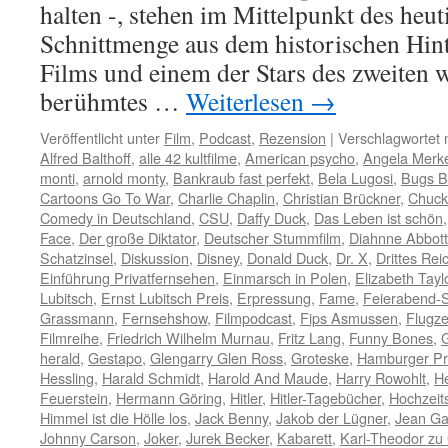
halten -, stehen im Mittelpunkt des heut
Schnittmenge aus dem historischen Hint
Films und einem der Stars des zweiten 
berühmtes …
Weiterlesen
→
Veröffentlicht unter
Film
,
Podcast
,
Rezension
|
Verschlagwortet 
Alfred Balthoff
,
alle 42 kultfilme
,
American psycho
,
Angela Merke
monti
,
arnold monty
,
Bankraub fast perfekt
,
Bela Lugosi
,
Bugs B
Cartoons Go To War
,
Charlie Chaplin
,
Christian Brückner
,
Chuck
Comedy in Deutschland
,
CSU
,
Daffy Duck
,
Das Leben ist schön
Face
,
Der große Diktator
,
Deutscher Stummfilm
,
Diahnne Abbott
Schatzinsel
,
Diskussion
,
Disney
,
Donald Duck
,
Dr. X
,
Drittes Rei
Einführung Privatfernsehen
,
Einmarsch in Polen
,
Elizabeth Tayl
Lubitsch
,
Ernst Lubitsch Preis
,
Erpressung
,
Fame
,
Feierabend-
Grassmann
,
Fernsehshow
,
Filmpodcast
,
Fips Asmussen
,
Flugz
Filmreihe
,
Friedrich Wilhelm Murnau
,
Fritz Lang
,
Funny Bones
,
herald
,
Gestapo
,
Glengarry Glen Ross
,
Groteske
,
Hamburger P
Hessling
,
Harald Schmidt
,
Harold And Maude
,
Harry Rowohlt
,
He
Feuerstein
,
Hermann Göring
,
Hitler
,
Hitler-Tagebücher
,
Hochzeit
Himmel ist die Hölle los
,
Jack Benny
,
Jakob der Lügner
,
Jean Ga
Johnny Carson
,
Joker
,
Jurek Becker
,
Kabarett
,
Karl-Theodor zu