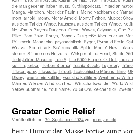
die man gesehen haben muss
,
Kultfilmpodcast
,
limited animatio
Manga
,
Märchen
,
Meer der Fäulnis
,
Meine Nachbarn die Yama
monti arnold
,
monty
,
Monty Arnold
,
Monty Python
,
Muppet Sho
aus dem Tal der Winde
,
Nausicaä aus dem Tal der Winde
,
Netfl
Non-Piano Players Dungeon
,
Ocean Waves
,
Odysseus
,
One Pi
Pilze
,
Pom Poko
,
Ponyo
,
Ponyo - Das große Abenteuer am Mee
Prinzessin Mononoke
,
psychedelisch
,
Pygar
,
Pyramid Frolic
,
Qui
Weaver
,
Soundtrack
,
Spätromantik
,
Spider-Man: A New Univers
sterner
,
Stimme des Herzens - Whisper of the Heart
,
Studio Ghib
Teddybären-Museum
,
Tele 5
,
The 5000 Fingers Of Dr T
,
the st.
kultfilm
,
torben
,
Torben Sterner
,
Toshio Suzuki
,
Toy Story
,
Träne
Trickompany
,
Trickserie
,
Trilobit
,
Tschechische Märchenfilme
,
U
Disney
,
was ist ein kultfilm
,
was sind kultfilme
,
Weathering With 
Männer
,
Wie der Wind sich hebt
,
Wirtschaftswunder
,
World Wild
Yellow Submarine
,
Your Name
,
Yu-Gi-Oh!
,
Zeichentrick
,
Zweiter
Greater Comic Relief
Veröffentlicht am
30. September 2024
von
montyarnold
betr.: Humor der Masse Fortsetzung vo