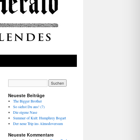
Neueste Beiträge
The Bigger Brother
So siehst Du aus! (7)
Die eigene Nase
Summer of Kult: Humphrey Bogart
Der neue Trip ins Almodoversum
Neueste Kommentare