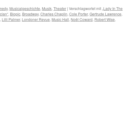
omedy
,
Musicalgeschichte
,
Musik
,
Theater
|
Verschlagwortet mit
„Lady In The
cian“
,
Biopic
,
Broadway
,
Charles Chaplin
,
Cole Porter
,
Gertrude Lawrence
,
,
Lilli Palmer
,
Londoner Revue
,
Music Hall
,
Noël Coward
,
Robert Wise
,