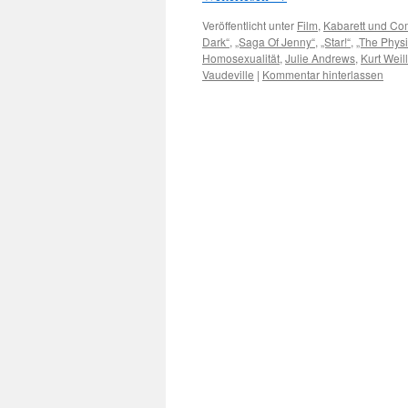
Veröffentlicht unter
Film
,
Kabarett und C
Dark“
,
„Saga Of Jenny“
,
„Star!“
,
„The Physi
Homosexualität
,
Julie Andrews
,
Kurt Weill
Vaudeville
|
Kommentar hinterlassen