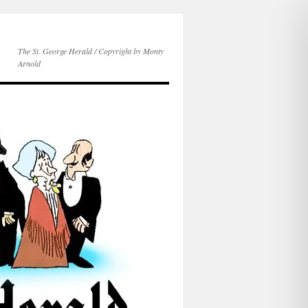
The St. George Herald / Copyright by Monty
Arnold