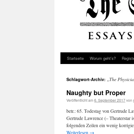
Startseite
Worum geht’s?
Regist
„The Physici
Schlagwort-Archiv:
Naughty but Proper
Veröffentlicht am
6. September 2017
von
betr.: 65. Todestag von Gertrude La
Gertrude Lawrence (– Theaterstar is
folgenden Zeilen ein wenig korrigi
Weiterlesen
→