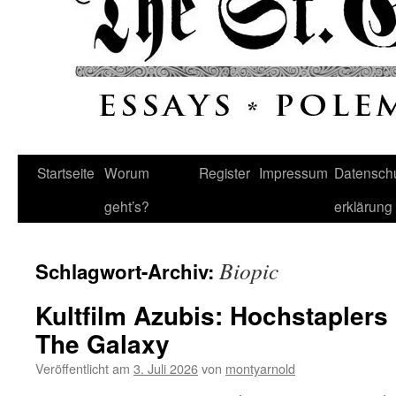
Startseite
Worum
Register
Impressum
Datenschu
geht’s?
erklärung
Biopic
Schlagwort-Archiv:
Kultfilm Azubis: Hochstapler
The Galaxy
Veröffentlicht am
3. Juli 2026
von
montyarnold