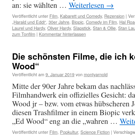
an: sie wählten …
Weiterlesen
→
Veröffentlicht unter
Film
,
Kabarett und Comedy
,
Rezension
|
Ver
„Harald und Eddi“
,
30er Jahre
,
Biopic
,
Comedy im Film
,
Hal Roa
Laurel und Hardy
,
Oliver Hardy
,
Slapstick
,
Stan & Ollie
,
Stan Lau
zum Tonfilm
|
Kommentar hinterlassen
Die schönsten Filme, die ich k
Wood“
Veröffentlicht am
9. Januar 2019
von
montyarnold
Mitte der 90er Jahre bekam das nachläs
Filmhandwerk ein offizielles Gesicht: 
Wood jr – bzw. vom etwas hübscheren 
diesen Trashfilmer in einem Biopic ver
„Ed Wood“ eng an die „wahren …
Weit
Veröffentlicht unter
Film
,
Popkultur
,
Science Fiction
|
Verschlagw