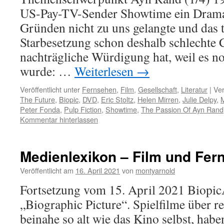
US-Pay-TV-Sender Showtime ein Drama, 
Gründen nicht zu uns gelangte und das t
Starbesetzung schon deshalb schlechte 
nachträgliche Würdigung hat, weil es no
wurde: …
Weiterlesen
→
Veröffentlicht unter
Fernsehen
,
Film
,
Gesellschaft
,
Literatur
|
Ver
The Future
,
Biopic
,
DVD
,
Eric Stoltz
,
Helen Mirren
,
Julie Delpy
,
M
Peter Fonda
,
Pulp Fiction
,
Showtime
,
The Passion Of Ayn Rand
Kommentar hinterlassen
Medienlexikon – Film und Fern
Veröffentlicht am
16. April 2021
von
montyarnold
Fortsetzung vom 15. April 2021 Biopi
„Biographic Picture“. Spielfilme über r
beinahe so alt wie das Kino selbst, habe