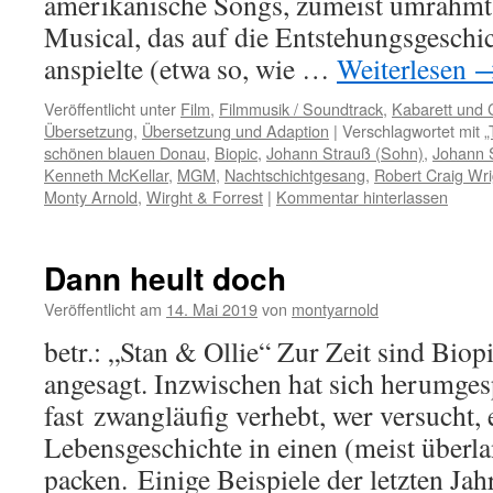
amerikanische Songs, zumeist umrahm
Musical, das auf die Entstehungsgeschi
anspielte (etwa so, wie …
Weiterlesen
Veröffentlicht unter
Film
,
Filmmusik / Soundtrack
,
Kabarett und
Übersetzung
,
Übersetzung und Adaption
|
Verschlagwortet mit
„
schönen blauen Donau
,
Biopic
,
Johann Strauß (Sohn)
,
Johann S
Kenneth McKellar
,
MGM
,
Nachtschichtgesang
,
Robert Craig Wri
Monty Arnold
,
Wirght & Forrest
|
Kommentar hinterlassen
Dann heult doch
Veröffentlicht am
14. Mai 2019
von
montyarnold
betr.: „Stan & Ollie“ Zur Zeit sind Biop
angesagt. Inzwischen hat sich herumges
fast zwangläufig verhebt, wer versucht,
Lebensgeschichte in einen (meist überl
packen. Einige Beispiele der letzten Jahr