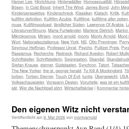
Harper Lee
,
Hinrichtung
,
Hinterwäldler
,
Homosexualität
,
Hörspiel
Bösen
,
In Cold Blood
,
Inherit The Wind
,
James Bond
,
John Me
Kinderperspektive
,
Kinderschreck
,
Klassiker
,
Klatsch
,
Kritik
,
Kult
kultfilm definition
,
Kultfilm-Azubis
,
Kultfilme
,
kultfilme aller zeiten
muss
,
Kultfilmpodcast
,
ländlicher Süden
,
Lawrence Of Arabia
,
L
Literaturverfilmung
,
Maria Furtwängler
,
Marlene Dietrich
,
Marlon
Mikrokosmos
,
Miriam
,
monti arnold
,
monty
,
Monty Arnold
,
Mord 
Wort
,
Nationalsozialismus
,
New York
,
NS
,
Otto Preminger
,
Perr
Seymour Hoffman
,
Professor Unrat
,
Psycho
,
Pulitzer Preis
,
Pyra
Rassismus
,
Recherche
,
Redneck
,
Richard Avedon
,
Robert Mulli
Schriftsteller
,
Schriftstellerin
,
Segregation
,
Skandal
,
Skandalnud
Stefan Krause
,
sterner
,
Südstaaten
,
Synchron
,
Tatort
,
Tatsach
The New Yorker
,
the st. george herald
,
To Kill A Mockingbird
,
Tö
torben
,
Torben Sterner
,
Touch Of Evil
,
tuntig
,
Übergewicht
,
USA
Volksschauspieler
,
Vorspann Design
,
Vorurteile
,
was ist ein kultf
sät
,
Wer die Nachtigall stört
,
Wirtschaftskrise
|
Kommentar hinte
Den eigenen Witz nicht verst
Veröffentlicht am
9. Mai 2026
von
montyarnold
Themenschwerpunkt Ayn Rand (1/4) 19