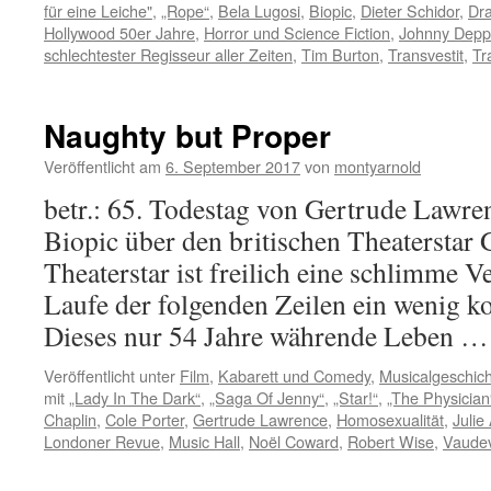
für eine Leiche"
,
„Rope“
,
Bela Lugosi
,
Biopic
,
Dieter Schidor
,
Dra
Hollywood 50er Jahre
,
Horror und Science Fiction
,
Johnny Depp
schlechtester Regisseur aller Zeiten
,
Tim Burton
,
Transvestit
,
Tr
Naughty but Proper
Veröffentlicht am
6. September 2017
von
montyarnold
betr.: 65. Todestag von Gertrude Lawrenc
Biopic über den britischen Theaterstar
Theaterstar ist freilich eine schlimme V
Laufe der folgenden Zeilen ein wenig ko
Dieses nur 54 Jahre währende Leben 
Veröffentlicht unter
Film
,
Kabarett und Comedy
,
Musicalgeschic
mit
„Lady In The Dark“
,
„Saga Of Jenny“
,
„Star!“
,
„The Physician
Chaplin
,
Cole Porter
,
Gertrude Lawrence
,
Homosexualität
,
Julie
Londoner Revue
,
Music Hall
,
Noël Coward
,
Robert Wise
,
Vaudev