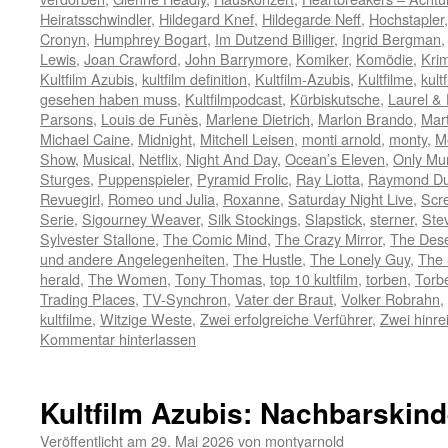
Heiratsschwindler
,
Hildegard Knef
,
Hildegarde Neff
,
Hochstapler
Cronyn
,
Humphrey Bogart
,
Im Dutzend Billiger
,
Ingrid Bergman
Lewis
,
Joan Crawford
,
John Barrymore
,
Komiker
,
Komödie
,
Krim
Kultfilm Azubis
,
kultfilm definition
,
Kultfilm-Azubis
,
Kultfilme
,
kult
gesehen haben muss
,
Kultfilmpodcast
,
Kürbiskutsche
,
Laurel &
Parsons
,
Louis de Funès
,
Marlene Dietrich
,
Marlon Brando
,
Mart
Michael Caine
,
Midnight
,
Mitchell Leisen
,
monti arnold
,
monty
,
M
Show
,
Musical
,
Netflix
,
Night And Day
,
Ocean’s Eleven
,
Only Mur
Sturges
,
Puppenspieler
,
Pyramid Frolic
,
Ray Liotta
,
Raymond Du
Revuegirl
,
Romeo und Julia
,
Roxanne
,
Saturday Night Live
,
Scr
Serie
,
Sigourney Weaver
,
Silk Stockings
,
Slapstick
,
sterner
,
Ste
Sylvester Stallone
,
The Comic Mind
,
The Crazy Mirror
,
The Des
und andere Angelegenheiten
,
The Hustle
,
The Lonely Guy
,
The 
herald
,
The Women
,
Tony Thomas
,
top 10 kultfilm
,
torben
,
Torb
Trading Places
,
TV-Synchron
,
Vater der Braut
,
Volker Robrahn
,
kultfilme
,
Witzige Weste
,
Zwei erfolgreiche Verführer
,
Zwei hinr
Kommentar hinterlassen
Kultfilm Azubis: Nachbarskind
Veröffentlicht am
29. Mai 2026
von
montyarnold