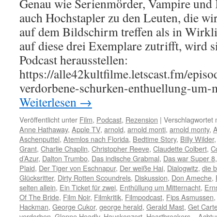
Genau wie Serienmörder, Vampire und K
auch Hochstapler zu den Leuten, die wir
auf dem Bildschirm treffen als in Wirkl
auf diese drei Exemplare zutrifft, wird 
Podcast herausstellen:
https://alle42kultfilme.letscast.fm/epis
verdorbene-schurken-enthuellung-um-
Weiterlesen
→
Veröffentlicht unter
Film
,
Podcast
,
Rezension
|
Verschlagwortet 
Anne Hathaway
,
Apple TV
,
arnold
,
arnold monti
,
arnold monty
,
A
Aschenputtel
,
Atemlos nach Florida
,
Bedtime Story
,
Billy Wilder
Grant
,
Charlie Chaplin
,
Christopher Reeve
,
Claudette Colbert
,
C
d’Azur
,
Dalton Trumbo
,
Das indische Grabmal
,
Das war Super 8
Plaid
,
Der Tiger von Eschnapur
,
Der weiße Hai
,
Dialogwitz
,
die b
Glücksritter
,
Dirty Rotten Scoundrels
,
Diskussion
,
Don Ameche
,
selten allein
,
Ein Ticket für zwei
,
Enthüllung um Mitternacht
,
Erns
Of The Bride
,
Film Noir
,
Filmkritik
,
Filmpodcast
,
Fips Asmussen
Hackman
,
George Cukor
,
george herald
,
Gerald Mast
,
Get Carte
verdorben
,
Glenne Headly
,
Hauskonzert
,
Heartbreakers – Achtu