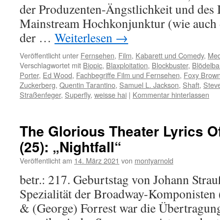
der Produzenten-Ängstlichkeit und des
Mainstream Hochkonjunktur (wie auch 
der …
Weiterlesen
→
Veröffentlicht unter
Fernsehen
,
Film
,
Kabarett und Comedy
,
Med
Verschlagwortet mit
Biopic
,
Blaxploitation
,
Blockbuster
,
Blödelba
Porter
,
Ed Wood
,
Fachbegriffe Film und Fernsehen
,
Foxy Brow
Zuckerberg
,
Quentin Tarantino
,
Samuel L. Jackson
,
Shaft
,
Stev
Straßenfeger
,
Superfly
,
weisse hai
|
Kommentar hinterlassen
The Glorious Theater Lyrics O
(25): „Nightfall“
Veröffentlicht am
14. März 2021
von
montyarnold
betr.: 217. Geburtstag von Johann Strau
Spezialität der Broadway-Komponisten 
& (George) Forrest war die Übertragung