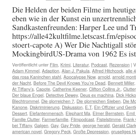
Die Helden der beiden Filme im heutige
eben wie in der Kunst ein unzertrennli
Sandkastenfreunden: Harper Lee und T
https://alle42kultfilme.letscast.fm/episo
stoert-capote A) Wer Die Nachtigall stör
MockingbirdUS-Drama von 1962 Es i
Veröffentlicht unter
Film
,
Krimi
,
Literatur
,
Podcast
,
Rezension
|
V
Adam Kimmel
,
Adaption
,
Alan J. Pakula
,
Alfred Hitchcock
,
alle 
das rosa Kaninchen stahl
,
Apocalypse Now
,
arnold
,
arnold mont
der Nacht
,
Before The Devil Knows You’re Dead
,
Bennett Miller
At Tiffany’s
,
Capote
,
Catherine Keener
,
Clifton Collins Jr.
,
Clutter
Der blaue Engel
,
Detective Dewey
,
Deus ex machina
,
Dick Hick
Blechtrommel
,
Die glorreichen 7
,
Die glorreichen Sieben
,
Die M
Kanone
,
Diskriminierung
,
Diskussion
,
E.T
,
Ein Offizier und Gen
Dessert
,
Elefantenmensch
,
Elephant Ma
,
Elmer Bernstein
,
Emil
Familie Clutter
,
Farmerfamilie
,
Filmpodcast
,
Fistelstimme
,
Frank 
bei Tiffany
,
Galgen
,
Gay
,
Gay Pride
,
george herald
,
Gerald Clar
american novel
,
Gregory Peck
,
Große Depression
,
gruseliges H