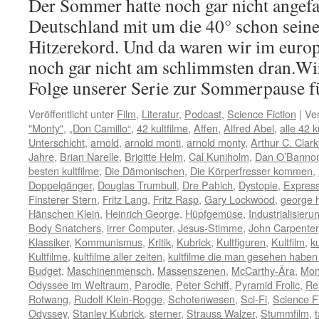
Der Sommer hatte noch gar nicht angefa
Deutschland mit um die 40° schon sein
Hitzerekord. Und da waren wir im euro
noch gar nicht am schlimmsten dran.Wir
Folge unserer Serie zur Sommerpause 
Veröffentlicht unter
Film
,
Literatur
,
Podcast
,
Science Fiction
|
Ver
"Monty"
,
„Don Camillo“
,
42 kultfilme
,
Affen
,
Alfred Abel
,
alle 42 k
Unterschicht
,
arnold
,
arnold monti
,
arnold monty
,
Arthur C. Clar
Jahre
,
Brian Narelle
,
Brigitte Helm
,
Cal Kuniholm
,
Dan O’Banno
besten kultfilme
,
Die Dämonischen
,
Die Körperfresser kommen
,
Doppelgänger
,
Douglas Trumbull
,
Dre Pahich
,
Dystopie
,
Expres
Finsterer Stern
,
Fritz Lang
,
Fritz Rasp
,
Gary Lockwood
,
george 
Hänschen Klein
,
Heinrich George
,
Hüpfgemüse
,
Industrialisieru
Body Snatchers
,
irrer Computer
,
Jesus-Stimme
,
John Carpenter
Klassiker
,
Kommunismus
,
Kritik
,
Kubrick
,
Kultfiguren
,
Kultfilm
,
ku
Kultfilme
,
kultfilme aller zeiten
,
kultfilme die man gesehen habe
Budget
,
Maschinenmensch
,
Massenszenen
,
McCarthy-Ära
,
Mon
Odyssee im Weltraum
,
Parodie
,
Peter Schiff
,
Pyramid Frolic
,
Re
Rotwang
,
Rudolf Klein-Rogge
,
Schotenwesen
,
Sci-Fi
,
Science Fi
Odyssey
,
Stanley Kubrick
,
sterner
,
Strauss Walzer
,
Stummfilm
,