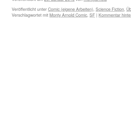
Veröffentlicht unter
Comic (eigene Arbeiten)
,
Science Fiction
,
Üb
Verschlagwortet mit
Monty Arnold Comic
,
SF
|
Kommentar hinte