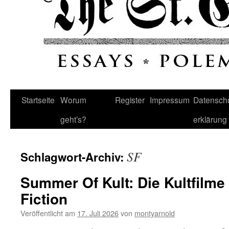
Startseite
Worum
Register
Impressum
Datenschu
geht’s?
erklärung
SF
Schlagwort-Archiv:
Summer Of Kult: Die Kultfilme
Fiction
Veröffentlicht am
17. Juli 2026
von
montyarnold