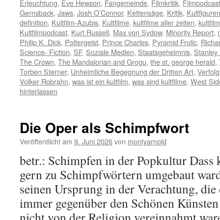
Erleuchtung
,
Eve Hewson
,
Fangemeinde
,
Filmkritik
,
Filmpodcas
Gernsback
,
Jaws
,
Josh O’Connor
,
Kettensäge
,
Kritik
,
Kultfigure
definition
,
Kultfilm-Azubis
,
Kultfilme
,
kultfilme aller zeiten
,
kultfi
Kultfilmpodcast
,
Kurt Russell
,
Max von Sydow
,
Minority Report
,
Philip K. Dick
,
Poltergeist
,
Prince Charles
,
Pyramid Frolic
,
Richa
Science- Fiction
,
SF
,
Soziale Medien
,
Staatsgeheimnis
,
Stanley
The Crown
,
The Mandalorian and Grogu
,
the st. george herald
,
Torben Sterner
,
Unheimliche Begegnung der Dritten Art
,
Verfol
Volker Robrahn
,
was ist ein kultfilm
,
was sind kultfilme
,
West Sid
hinterlassen
Die Oper als Schimpfwort
Veröffentlicht am
9. Juni 2026
von
montyarnold
betr.: Schimpfen in der Popkultur Dass k
gern zu Schimpfwörtern umgebaut warde
seinen Ursprung in der Verachtung, di
immer gegenüber den Schönen Künsten p
nicht von der Religion vereinnahmt wa