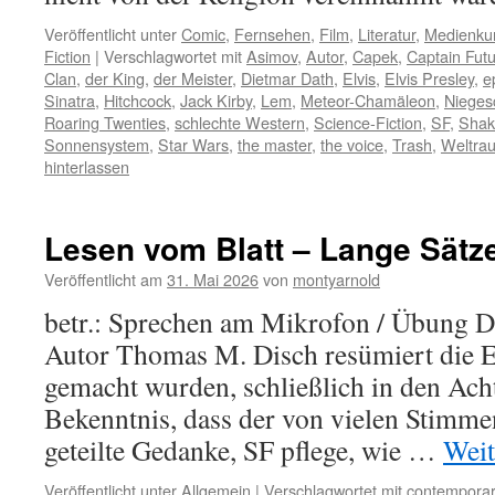
Veröffentlicht unter
Comic
,
Fernsehen
,
Film
,
Literatur
,
Medienku
Fiction
|
Verschlagwortet mit
Asimov
,
Autor
,
Capek
,
Captain Fut
Clan
,
der King
,
der Meister
,
Dietmar Dath
,
Elvis
,
Elvis Presley
,
e
Sinatra
,
Hitchcock
,
Jack Kirby
,
Lem
,
Meteor-Chamäleon
,
Nieges
Roaring Twenties
,
schlechte Western
,
Science-Fiction
,
SF
,
Shak
Sonnensystem
,
Star Wars
,
the master
,
the voice
,
Trash
,
Weltra
hinterlassen
Lesen vom Blatt – Lange Sätz
Veröffentlicht am
31. Mai 2026
von
montyarnold
betr.: Sprechen am Mikrofon / Übung D
Autor Thomas M. Disch resümiert die E
gemacht wurden, schließlich in den Ach
Bekenntnis, dass der von vielen Stimm
geteilte Gedanke, SF pflege, wie …
Weit
Veröffentlicht unter
Allgemein
|
Verschlagwortet mit
contemporar