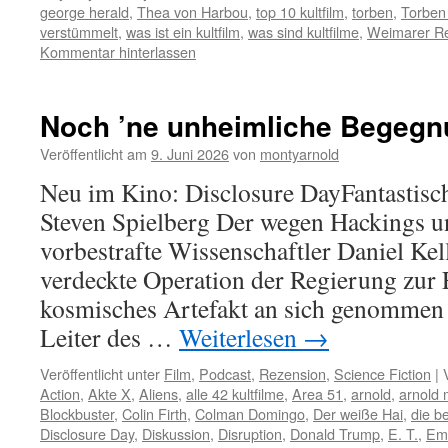
george herald
,
Thea von Harbou
,
top 10 kultfilm
,
torben
,
Torben
verstümmelt
,
was ist ein kultfilm
,
was sind kultfilme
,
Weimarer Re
Kommentar hinterlassen
Noch ’ne unheimliche Begeg
Veröffentlicht am
9. Juni 2026
von
montyarnold
Neu im Kino: Disclosure DayFantastisc
Steven Spielberg Der wegen Hackings u
vorbestrafte Wissenschaftler Daniel Kell
verdeckte Operation der Regierung zur 
kosmisches Artefakt an sich genommen 
Leiter des …
Weiterlesen
→
Veröffentlicht unter
Film
,
Podcast
,
Rezension
,
Science Fiction
|
Action
,
Akte X
,
Aliens
,
alle 42 kultfilme
,
Area 51
,
arnold
,
arnold 
Blockbuster
,
Colin Firth
,
Colman Domingo
,
Der weiße Hai
,
die be
Disclosure Day
,
Diskussion
,
Disruption
,
Donald Trump
,
E. T.
,
Emi