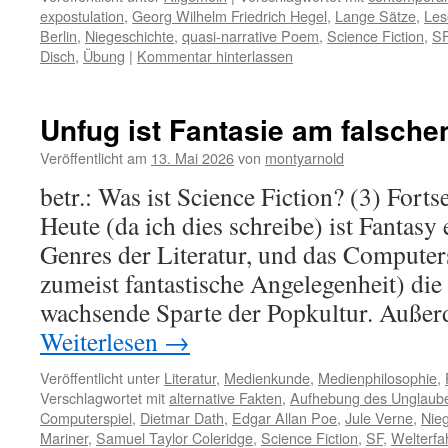
expostulation
,
Georg Wilhelm Friedrich Hegel
,
Lange Sätze
,
Les
Berlin
,
Niegeschichte
,
quasi-narrative Poem
,
Science Fiction
,
S
Disch
,
Übung
|
Kommentar hinterlassen
Unfug ist Fantasie am falsche
Veröffentlicht am
13. Mai 2026
von
montyarnold
betr.: Was ist Science Fiction? (3) For
Heute (da ich dies schreibe) ist Fantasy 
Genres der Literatur, und das Computers
zumeist fantastische Angelegenheit) die
wachsende Sparte der Popkultur. Auße
Weiterlesen
→
Veröffentlicht unter
Literatur
,
Medienkunde
,
Medienphilosophie
,
Verschlagwortet mit
alternative Fakten
,
Aufhebung des Unglaub
Computerspiel
,
Dietmar Dath
,
Edgar Allan Poe
,
Jule Verne
,
Nie
Mariner
,
Samuel Taylor Coleridge
,
Science Fiction
,
SF
,
Welterfa