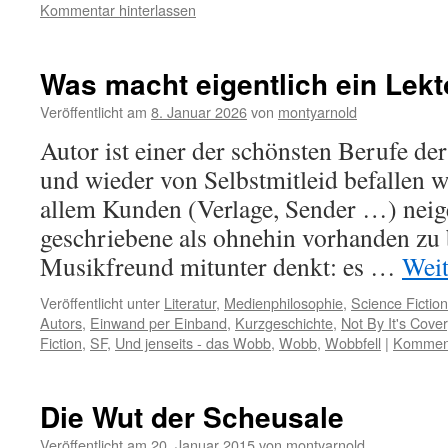
Kommentar hinterlassen
Was macht eigentlich ein Lekt
Veröffentlicht am
8. Januar 2026
von
montyarnold
Autor ist einer der schönsten Berufe de
und wieder von Selbstmitleid befallen w
allem Kunden (Verlage, Sender …) neig
geschriebene als ohnehin vorhanden zu 
Musikfreund mitunter denkt: es …
Weit
Veröffentlicht unter
Literatur
,
Medienphilosophie
,
Science Fiction
Autors
,
Einwand per Einband
,
Kurzgeschichte
,
Not By It's Cover
Fiction
,
SF
,
Und jenseits - das Wobb
,
Wobb
,
Wobbfell
|
Komment
Die Wut der Scheusale
Veröffentlicht am
20. Januar 2015
von
montyarnold