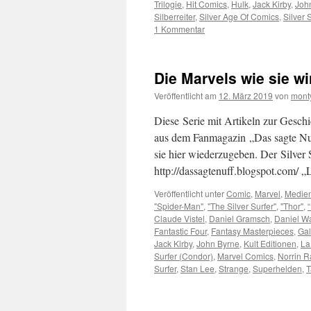
Trilogie
,
Hit Comics
,
Hulk
,
Jack Kirby
,
Joh
Silberreiter
,
Silver Age Of Comics
,
Silver 
1 Kommentar
Die Marvels wie sie wir
Veröffentlicht am
12. März 2019
von
mont
Diese Serie mit Artikeln zur Gesch
aus dem Fanmagazin „Das sagte Nuf
sie hier wiederzugeben. Der Silver
http://dassagtenuff.blogspot.com/ „
Veröffentlicht unter
Comic
,
Marvel
,
Medie
"Spider-Man"
,
"The Silver Surfer"
,
"Thor"
,
Claude Vistel
,
Daniel Gramsch
,
Daniel W
Fantastic Four
,
Fantasy Masterpieces
,
Gal
Jack Kirby
,
John Byrne
,
Kult Editionen
,
La
Surfer (Condor)
,
Marvel Comics
,
Norrin 
Surfer
,
Stan Lee
,
Strange
,
Superhelden
,
T