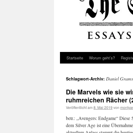
Startseite
Worum geht’s?
Regist
Daniel Grams
Schlagwort-Archiv:
Die Marvels wie sie wi
ruhmreichen Rächer (
Veröffentlicht am
8. Mai 2019
von
montya
betr.: „Avengers: Endgame“ Diese S
dem Silver Age ist eine Übernahm
aktuellem Anlass stammt die heutig