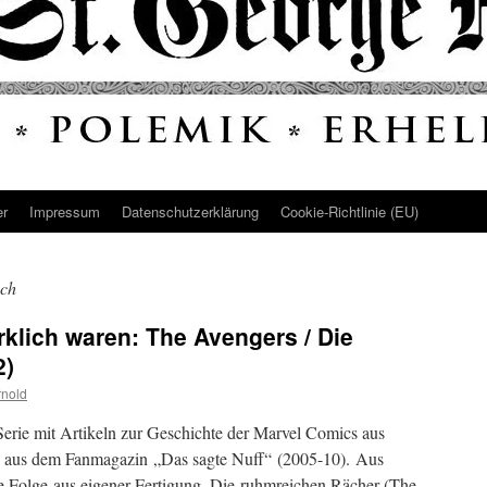
er
Impressum
Datenschutz­erklärung
Cookie-Richtlinie (EU)
ch
rklich waren: The Avengers / Die
2)
rnold
erie mit Artikeln zur Geschichte der Marvel Comics aus
e aus dem Fanmagazin „Das sagte Nuff“ (2005-10). Aus
e Folge aus eigener Fertigung. Die ruhmreichen Rächer (The