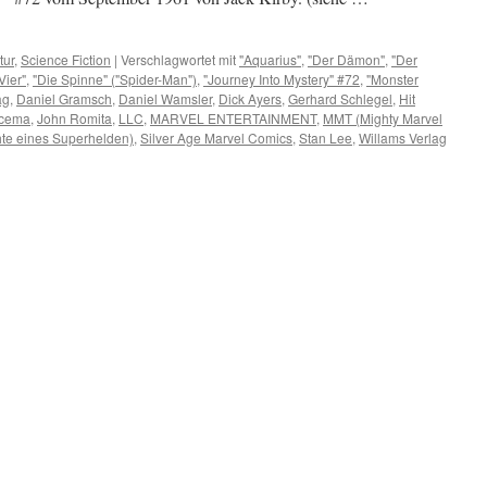
tur
,
Science Fiction
|
Verschlagwortet mit
"Aquarius"
,
"Der Dämon"
,
"Der
Vier"
,
"Die Spinne" ("Spider-Man")
,
"Journey Into Mystery" #72
,
"Monster
ag
,
Daniel Gramsch
,
Daniel Wamsler
,
Dick Ayers
,
Gerhard Schlegel
,
Hit
scema
,
John Romita
,
LLC
,
MARVEL ENTERTAINMENT
,
MMT (Mighty Marvel
hte eines Superhelden)
,
Silver Age Marvel Comics
,
Stan Lee
,
Willams Verlag