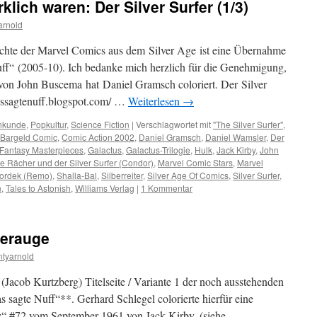
klich waren: Der Silver Surfer (1/3)
arnold
ichte der Marvel Comics aus dem Silver Age ist eine Übernahme
f“ (2005-10). Ich bedanke mich herzlich für die Genehmigung,
von John Buscema hat Daniel Gramsch coloriert. Der Silver
dassagtenuff.blogspot.com/ …
Weiterlesen
→
nkunde
,
Popkultur
,
Science Fiction
|
Verschlagwortet mit
"The Silver Surfer"
,
Bargeld Comic
,
Comic Action 2002
,
Daniel Gramsch
,
Daniel Wamsler
,
Der
Fantasy Masterpieces
,
Galactus
,
Galactus-Trilogie
,
Hulk
,
Jack Kirby
,
John
ie Rächer und der Silver Surfer (Condor)
,
Marvel Comic Stars
,
Marvel
ordek (Remo)
,
Shalla-Bal
,
Silberreiter
,
Silver Age Of Comics
,
Silver Surfer
,
n
,
Tales to Astonish
,
Williams Verlag
|
1 Kommentar
derauge
tyarnold
 (Jacob Kurtzberg) Titelseite / Variante 1 der noch ausstehenden
sagte Nuff“**. Gerhard Schlegel colorierte hierfür eine
ry“ #72 vom September 1961 von Jack Kirby. (siehe …