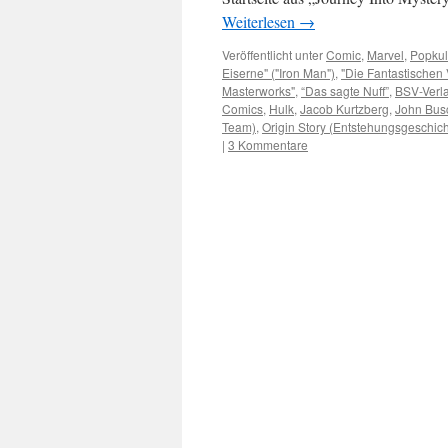
Weiterlesen
→
Veröffentlicht unter
Comic
,
Marvel
,
Popkul
Eiserne" ("Iron Man")
,
"Die Fantastischen 
Masterworks"
,
“Das sagte Nuff”
,
BSV-Verl
Comics
,
Hulk
,
Jacob Kurtzberg
,
John Bu
Team)
,
Origin Story (Entstehungsgeschic
|
3 Kommentare