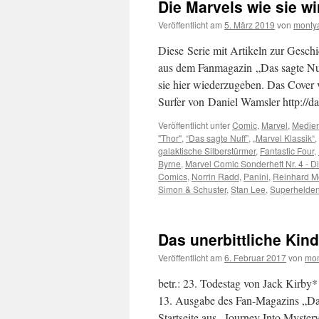
Die Marvels wie sie wir
Veröffentlicht am
5. März 2019
von
monty
Diese Serie mit Artikeln zur Gesch
aus dem Fanmagazin „Das sagte Nuf
sie hier wiederzugeben. Das Cover 
Surfer von Daniel Wamsler http://
Veröffentlicht unter
Comic
,
Marvel
,
Medie
"Thor"
,
“Das sagte Nuff”
,
„Marvel Klassik“
,
galaktische Silberstürmer
,
Fantastic Four
,
Byrne
,
Marvel Comic Sonderheft Nr. 4 - D
Comics
,
Norrin Radd
,
Panini
,
Reinhard M
Simon & Schuster
,
Stan Lee
,
Superhelde
Das unerbittliche Kin
Veröffentlicht am
6. Februar 2017
von
mon
betr.: 23. Todestag von Jack Kirby*
13. Ausgabe des Fan-Magazins „Das 
Startseite aus „Journey Into Myste