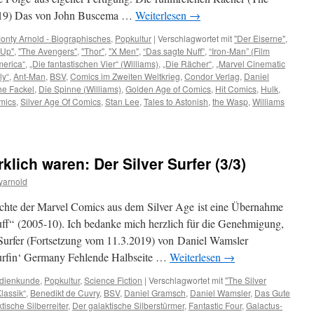
2019) Das von John Buscema …
Weiterlesen
→
onty Arnold - Biographisches
,
Popkultur
|
Verschlagwortet mit
"Der Eiserne"
,
-Up"
,
"The Avengers"
,
"Thor"
,
"X Men"
,
“Das sagte Nuff”
,
“Iron-Man” (Film
merica“
,
„Die fantastischen Vier“ (Williams)
,
„Die Rächer“
,
„Marvel Cinematic
ly“
,
Ant-Man
,
BSV
,
Comics im Zweiten Weltkrieg
,
Condor Verlag
,
Daniel
he Fackel
,
Die Spinne (Williams)
,
Golden Age of Comics
,
Hit Comics
,
Hulk
,
mics
,
Silver Age Of Comics
,
Stan Lee
,
Tales to Astonish
,
the Wasp
,
Williams
klich waren: Der Silver Surfer (3/3)
yarnold
ichte der Marvel Comics aus dem Silver Age ist eine Übernahme
f“ (2005-10). Ich bedanke mich herzlich für die Genehmigung,
 Surfer (Fortsetzung vom 11.3.2019) von Daniel Wamsler
 Surfin‘ Germany Fehlende Halbseite …
Weiterlesen
→
dienkunde
,
Popkultur
,
Science Fiction
|
Verschlagwortet mit
"The Silver
lassik“
,
Benedikt de Cuvry
,
BSV
,
Daniel Gramsch
,
Daniel Wamsler
,
Das Gute
tische Silberreiter
,
Der galaktische Silberstürmer
,
Fantastic Four
,
Galactus-