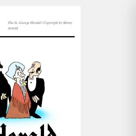
The St. George Herald / Copyright by Monty
Arnold