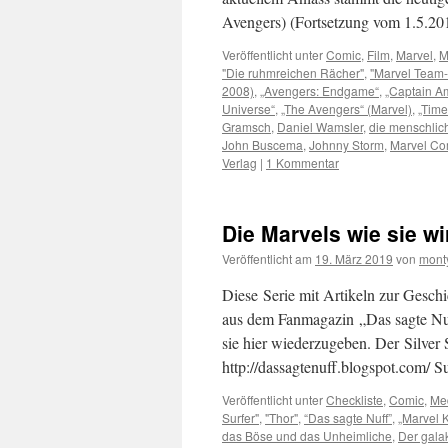
Avengers) (Fortsetzung vom 1.5.
Veröffentlicht unter
Comic
,
Film
,
Marvel
,
M
"Die ruhmreichen Rächer"
,
"Marvel Team
2008)
,
„Avengers: Endgame“
,
„Captain A
Universe“
,
„The Avengers“ (Marvel)
,
„Time
Gramsch
,
Daniel Wamsler
,
die menschlic
John Buscema
,
Johnny Storm
,
Marvel Co
Verlag
|
1 Kommentar
Die Marvels wie sie wir
Veröffentlicht am
19. März 2019
von
mont
Diese Serie mit Artikeln zur Gesch
aus dem Fanmagazin „Das sagte Nuf
sie hier wiederzugeben. Der Silver
http://dassagtenuff.blogspot.com/
Veröffentlicht unter
Checkliste
,
Comic
,
Me
Surfer"
,
"Thor"
,
“Das sagte Nuff”
,
„Marvel K
das Böse und das Unheimliche
,
Der galak