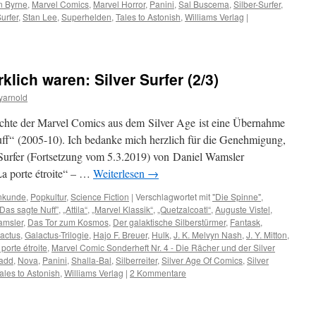
n Byrne
,
Marvel Comics
,
Marvel Horror
,
Panini
,
Sal Buscema
,
Silber-Surfer
,
Surfer
,
Stan Lee
,
Superhelden
,
Tales to Astonish
,
Williams Verlag
|
klich waren: Silver Surfer (2/3)
yarnold
ichte der Marvel Comics aus dem Silver Age ist eine Übernahme
f“ (2005-10). Ich bedanke mich herzlich für die Genehmigung,
 Surfer (Fortsetzung vom 5.3.2019) von Daniel Wamsler
La porte étroite“ – …
Weiterlesen
→
nkunde
,
Popkultur
,
Science Fiction
|
Verschlagwortet mit
"Die Spinne"
,
“Das sagte Nuff”
,
„Attila“
,
„Marvel Klassik“
,
„Quetzalcoatl“
,
Auguste Vistel
,
amsler
,
Das Tor zum Kosmos
,
Der galaktische Silberstürmer
,
Fantask
,
actus
,
Galactus-Trilogie
,
Hajo F. Breuer
,
Hulk
,
J. K. Melvyn Nash
,
J. Y. Mitton
,
 porte étroite
,
Marvel Comic Sonderheft Nr. 4 - Die Rächer und der Silver
Radd
,
Nova
,
Panini
,
Shalla-Bal
,
Silberreiter
,
Silver Age Of Comics
,
Silver
ales to Astonish
,
Williams Verlag
|
2 Kommentare