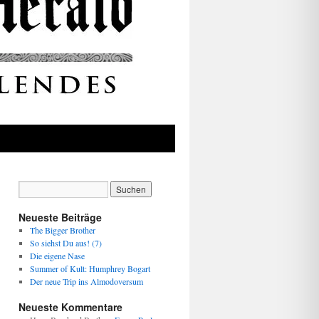
Neueste Beiträge
The Bigger Brother
So siehst Du aus! (7)
Die eigene Nase
Summer of Kult: Humphrey Bogart
Der neue Trip ins Almodoversum
Neueste Kommentare