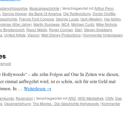
edienphilosophie
,
Musicalgeschichte
|
Verschlagwortet mit
Arthur Penn
,
a
,
Dennis Hopper
,
die Bank Of America
,
Die Reifeprüfung
,
Doctor Dolittle
,
geschichte
,
Francis Ford Coppola
,
George Lucas
,
Gulf+Western
,
Hal Ashby
,
nokrise (60er Jahre)
,
Martin Scorsese
,
MCA
,
Michael Curtiz
,
Mike Nichols
,
er Bogdanovich
,
Raoul Walsh
,
Roger Corman
,
Star!
,
Steven Spielberg
,
ca
,
United Artists
,
Viacom
,
Walt Disney Productions
|
Kommentar hinterlassen
es
arnold
e Hollywoods“ – alle zehn Folgen auf One In Zeiten wie diesen,
 einmal aufbegehrt wird, ist es schön, sich für sein Geld mal
können. In …
Weiterlesen
→
enkunde
,
Rezension
|
Verschlagwortet mit
ARD
,
ARD-Mediathek
,
CNN
,
Das
ne
,
Oscarverleihung
,
The Movies - Die Geschichte Hollywoods
|
Kommentar