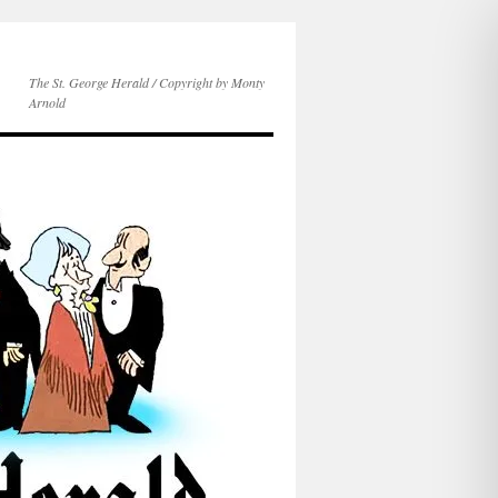
The St. George Herald / Copyright by Monty
Arnold