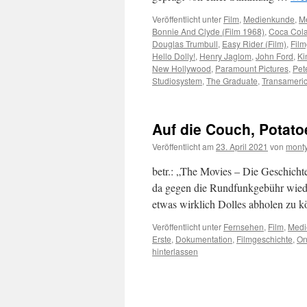
Veröffentlicht unter
Film
,
Medienkunde
,
M
Bonnie And Clyde (Film 1968)
,
Coca Col
Douglas Trumbull
,
Easy Rider (Film)
,
Film
Hello Dolly!
,
Henry Jaglom
,
John Ford
,
Ki
New Hollywood
,
Paramount Pictures
,
Pet
Studiosystem
,
The Graduate
,
Transameri
Auf die Couch, Potato
Veröffentlicht am
23. April 2021
von
monty
betr.: „The Movies – Die Geschicht
da gegen die Rundfunkgebühr wieder
etwas wirklich Dolles abholen zu 
Veröffentlicht unter
Fernsehen
,
Film
,
Medi
Erste
,
Dokumentation
,
Filmgeschichte
,
O
hinterlassen