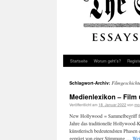
Startseite
Worum geht’s?
Regist
Filmgeschicht
Schlagwort-Archiv:
Medienlexikon – Film
Veröffentlicht am
18. Januar 2022
von
mo
New Hollywood = Sammelbegriff fü
Jahre das traditionelle Hollywood-K
künstlerisch bedeutendsten Phasen 
geprägt von einer Stimmung …
Wei