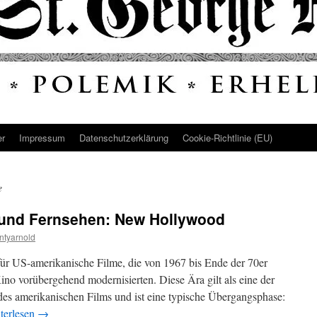
er
Impressum
Datenschutz­erklärung
Cookie-Richtlinie (EU)
e
 und Fernsehen: New Hollywood
ntyarnold
r US-amerikanische Filme, die von 1967 bis Ende der 70er
ino vorübergehend modernisierten. Diese Ära gilt als eine der
des amerikanischen Films und ist eine typische Übergangsphase:
terlesen
→