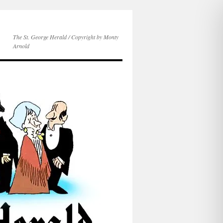
The St. George Herald / Copyright by Monty
Arnold