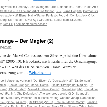
lagwortet mit
„Mopsy“
,
„The Avengers“
,
„The Defenders“
,
„Thor“
,
"Trudi"
,
Artie
reatness – The Life and Art of Joe Sinnott
,
BSV
,
Burne Hogarth
,
Cartoonists
as sagte Nuff
,
Eisner Hall of Fame
,
Fantastic Four
,
Hit Comics
,
Jack Kirby
,
nberg
,
Sam Rosen
,
Silver Age Of Comics
,
Spider-Man
,
St. Johns
ly
,
Tom Gill
|
Kommentar hinterlassen
trange – Der Magier (2)
tyarnold
ichte der Marvel Comics aus dem Silver Age ist eine Übernahme
f“ (2005-10). Ich bedanke mich herzlich für die Genehmigung,
ge – Die Welt des Dr. Seltsam von Daniel Wamsler
 (Fortsetzung vom …
Weiterlesen
→
rvel
|
Verschlagwortet mit
"Der Eiserne"
,
“Das sagte Nuff”
,
“Dr. Seltsam”
,
iams)
,
„Doctor Strange“ (Marvel Comic)
,
„Doktor Strange der Magier“
,
„Dr.
aben“
,
„Ghost Rider“
,
„Marvel Jubiläum Comic“
,
„Marvel Knights“
,
„Planet der
tt“ (Panini)
,
„The Defenders“
,
„The Wondrous World Of Dr. Strange!“
,
ider-Man
,
Barry Windsor-Smith
,
Bastei Verlag
,
Condor Verlag
,
Dan Adkins
,
Die Spinne (Williams)
,
Dr. Strange (Vol. II)
,
Dracula (Marvel Comic)
,
Fanzine
,
 Comics
,
Panini
,
Roy Thomas
,
Stan Lee
,
Steve Ditko
,
Strange Tales
,
Sub-