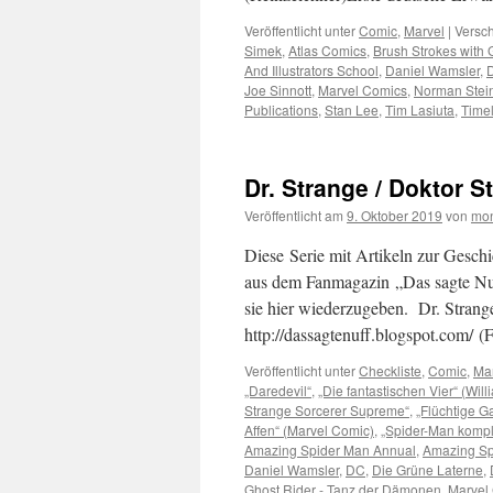
Veröffentlicht unter
Comic
,
Marvel
|
Versch
Simek
,
Atlas Comics
,
Brush Strokes with G
And Illustrators School
,
Daniel Wamsler
,
D
Joe Sinnott
,
Marvel Comics
,
Norman Stei
Publications
,
Stan Lee
,
Tim Lasiuta
,
Time
Dr. Strange / Doktor S
Veröffentlicht am
9. Oktober 2019
von
mon
Diese Serie mit Artikeln zur Gesch
aus dem Fanmagazin „Das sagte Nuf
sie hier wiederzugeben. Dr. Stran
http://dassagtenuff.blogspot.com/
Veröffentlicht unter
Checkliste
,
Comic
,
Ma
„Daredevil“
,
„Die fantastischen Vier“ (Will
Strange Sorcerer Supreme“
,
„Flüchtige G
Affen“ (Marvel Comic)
,
„Spider-Man komple
Amazing Spider Man Annual
,
Amazing Sp
Daniel Wamsler
,
DC
,
Die Grüne Laterne
,
Ghost Rider - Tanz der Dämonen
,
Marvel