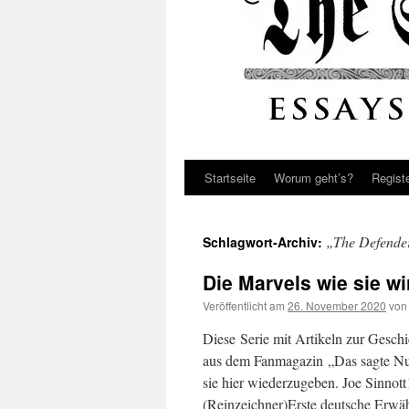
Startseite
Worum geht’s?
Regist
„The Defende
Schlagwort-Archiv:
Die Marvels wie sie wi
Veröffentlicht am
26. November 2020
von
Diese Serie mit Artikeln zur Gesch
aus dem Fanmagazin „Das sagte Nuf
sie hier wiederzugeben. Joe Sinnot
(Reinzeichner)Erste deutsche Erw