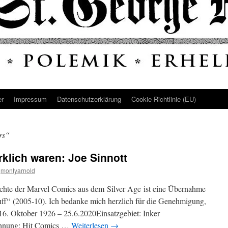
er
Impressum
Datenschutz­erklärung
Cookie-Richtlinie (EU)
rs“
rklich waren: Joe Sinnott
montyarnold
ichte der Marvel Comics aus dem Silver Age ist eine Übernahme
f“ (2005-10). Ich bedanke mich herzlich für die Genehmigung,
t16. Oktober 1926 – 25.6.2020Einsatzgebiet: Inker
ähnung: Hit Comics …
Weiterlesen
→