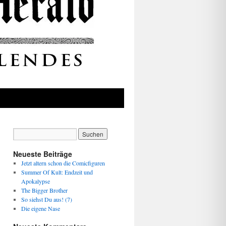
Neueste Beiträge
Jetzt altern schon die Comicfiguren
Summer Of Kult: Endzeit und
Apokalypse
The Bigger Brother
So siehst Du aus! (7)
Die eigene Nase