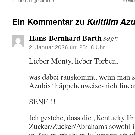
←
Tierhaargespräche
Die wie
Ein Kommentar zu
Kultfilm Azu
Hans-Bernhard Barth
sagt:
2. Januar 2026 um 23:18 Uhr
Lieber Monty, lieber Torben,
was dabei rauskommt, wenn man si
Azubis‘ häppchenweise-nichtline
SENF!!!
Ich gestehe, dass die ‚Kentucky F
Zucker/Zucker/Abrahams sowohl i
in Zeiten erhöhten Eskapismusbed