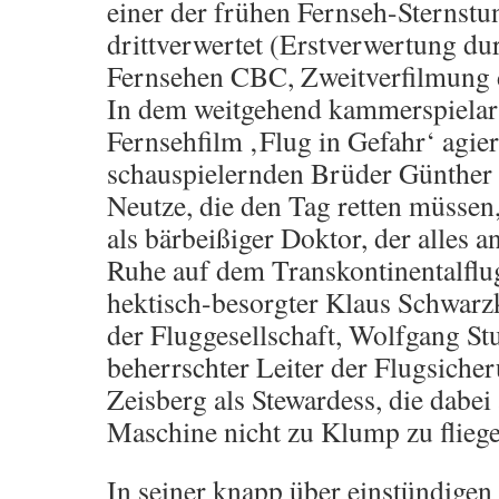
einer der frühen Fernseh-Sternstu
drittverwertet (Erstverwertung du
Fernsehen CBC, Zweitverfilmung 
In dem weitgehend kammerspielart
Fernsehfilm ‚Flug in Gefahr‘ agier
schauspielernden Brüder Günther
Neutze, die den Tag retten müsse
als bärbeißiger Doktor, der alles an
Ruhe auf dem Transkontinentalflu
hektisch-besorgter Klaus Schwarz
der Fluggesellschaft, Wolfgang S
beherrschter Leiter der Flugsiche
Zeisberg als Stewardess, die dabei 
Maschine nicht zu Klump zu fliege
In seiner knapp über einstündige