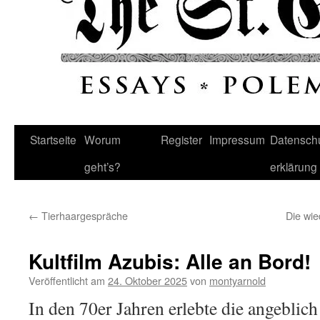
Startseite
Worum
Register
Impressum
Datenschu
geht’s?
erklärung
←
Tierhaargespräche
Die wie
Kultfilm Azubis: Alle an Bord!
Veröffentlicht am
24. Oktober 2025
von
montyarnold
In den 70er Jahren erlebte die angeblic