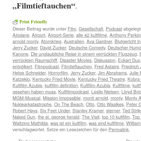
„Filmtieftauchen“
.
Print Friendly
Dieser Beitrag wurde unter
Film
,
Gesellschaft
,
Podcast
abgelegt
Airplane
,
Airport
,
Airport-Serie
,
alle 42 kultfilme
,
Anthony Perkin
arnold monty
,
Atomkrieg
,
Australien
,
Ava Gardner
,
Blutgericht i
Jerry Zucker
,
David Zucker
,
Deutsche Comedy
,
Deutscher Humo
Kanone
,
Die unglaubliche Reise in einem verrückten Flugzeug
,
verrückten Raumschiff
,
Disaster Movies
,
Diskussion
,
Eckart Dux
entvölkert
,
Filmpodcast
,
Filmtieftauchen
,
Fred Astaire
,
Friedrich 
Helge Schneider
,
Horrorfilm
,
Jerry Zucker
,
Jim Abrahams
,
Julie
Katzeklo
,
Kentucky Fried Movie
,
Kentucky Fried Theatre
,
Kobra
Kultfilm Azubis
,
kultfilm definition
,
Kultfilm-Azubis
,
Kultfilme
,
kult
gesehen haben muss
,
Kultfilmpodcast
,
Leslie Nielsen
,
Lloyd Bri
MGM-Musical
,
Mission Impossible
,
monti arnold
,
monty
,
Monty A
Nuklearkatastrophe
,
On The Beach
,
Otto
,
Otto Waalkes
,
Peter 
Robert Hays
,
Six Feet Under
,
Stanley Kramer
,
sterner
,
Ted Strik
Naked Gun
,
the st. george herald
,
The Visit
,
top 10 kultfilm
,
Top 
Waltzing Mathilda
,
was ist ein kultfilm
,
was sind kultfilme
,
William
verschlagwortet. Setze ein Lesezeichen für den
Permalink
.