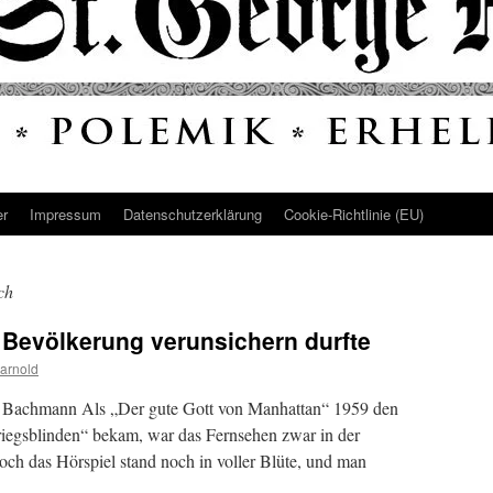
er
Impressum
Datenschutz­erklärung
Cookie-Richtlinie (EU)
ch
r Bevölkerung verunsichern durfte
arnold
rg Bachmann Als „Der gute Gott von Manhattan“ 1959 den
riegsblinden“ bekam, war das Fernsehen zwar in der
och das Hörspiel stand noch in voller Blüte, und man