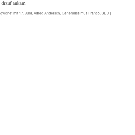
s drauf ankam.
gwortet mit
17. Juni
,
Alfred Andersch
,
Generalissimus Franco
,
SED
|