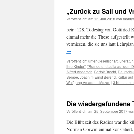
„Zurück zu Sali und V
Veröffentlicht am
15. Juli 2018
von
monty
betr.: 128. Todestag von Gottfried 
einmal mehr die These aufgestellt 
vermiesen, die sie uns laut Lehrpl
→
Veröffentlicht unter
Gesellschaft
,
Literatur
ihre Kinder"
,
"Romeo und Julia auf dem D
Alfred Andersch
,
Bertolt Brecht
,
Deutschun
Sempé
,
Joachim Ernst Berend
,
Kultur au
Wolfgang Amadeus Mozart
|
3 Kommenta
Die wiedergefundene T
Veröffentlicht am
25. September 2017
vo
Die Blütezeit des Radios war die kü
Norman Corwin einmal konstatiert. 