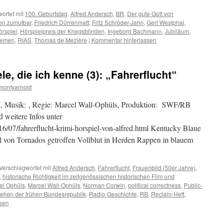
ortet mit
100. Geburtstag
,
Alfred Andersch
,
BR
,
Der gute Gott von
en zumutbar
,
Friedrich Dürrenmatt
,
Fritz Schröder-Jahn
,
Gert Westphal
,
örspiel
,
Hörspielpreis der Kriegsblinden
,
Ingeborg Bachmann
,
Jubiläum
,
remen
,
RIAS
,
Thomas de Mezière
|
Kommentar hinterlassen
e, die ich kenne (3): „Fahrerflucht“
montyarnold
h, Musik: , Regie: Marcel Wall-Ophüls, Produktion: SWF/RB
 weitere Infos unter
16/07/fahrerflucht-krimi-horspiel-von-alfred.html Kentucky Blaue
 von Tornados getroffen Vollblut in Herden Rappen in blauem
Verschlagwortet mit
Alfred Andersch
,
Fahrerflucht
,
Frauenbild (50er Jahre)
,
,
historische Richtigkeit im zeitgenössischen historischen Film und
el Ophüls
,
Marcel Wall-Ophüls
,
Norman Corwin
,
political correctness
,
Public-
ehen der frühen Bundesrepublik
,
Radio-Geschichte
,
RB
,
Reclam-Heft
,
sen