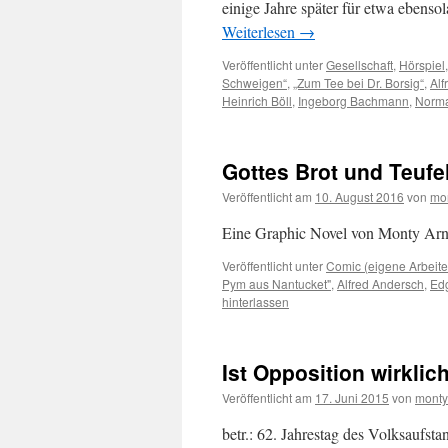
einige Jahre später für etwa ebens
Weiterlesen
→
Veröffentlicht unter
Gesellschaft
,
Hörspiel
Schweigen“
,
„Zum Tee bei Dr. Borsig“
,
Alf
Heinrich Böll
,
Ingeborg Bachmann
,
Norm
Gottes Brot und Teufel
Veröffentlicht am
10. August 2016
von
mo
Eine Graphic Novel von Monty Arn
Veröffentlicht unter
Comic (eigene Arbeite
Pym aus Nantucket"
,
Alfred Andersch
,
Edg
hinterlassen
Ist Opposition wirkli
Veröffentlicht am
17. Juni 2015
von
monty
betr.: 62. Jahrestag des Volksaufsta