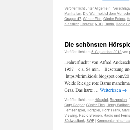
Veröffentlicht unter
Allgemein
|
Verschlagw
Manhattan
,
Die Wahrheit ist dem Mensch
Gruppe 47
,
Günter Eich
,
Günter Peters
,
H
Klassiker
,
Literatur
,
NDR
,
Radio
,
Radio B
Die schönsten Hörspiel
Veröffentlicht am
5. September 2018
von
„Fahrerflucht“ von Alfred Andersc
1957 – c.a. 54 min. – Besetzung und
https://krimikiosk.blogspot.com/20
Weide Riesige rote Barns manchmal
Gras. Das harte …
Weiterlesen
→
Veröffentlicht unter
Hörspiel
,
Rezension
|
Gary Cooper
,
Günter Eich
,
Henry Wallace
Fernsehspiel
,
Hörspiel
,
Horst Frank
,
Marc
Viewing
,
Radio Bremen
,
Radio und Ferns
Südwestfunk
,
SWF
|
Kommentar hinterlas