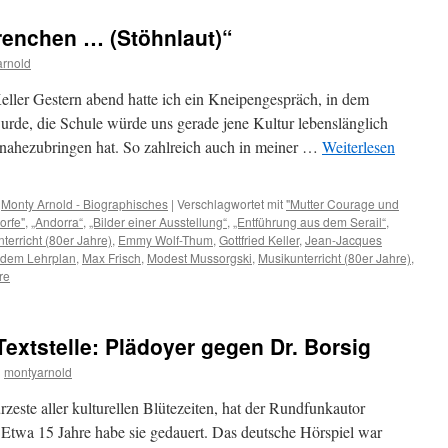
renchen … (Stöhnlaut)“
arnold
Keller Gestern abend hatte ich ein Kneipengespräch, in dem
wurde, die Schule würde uns gerade jene Kultur lebenslänglich
annahezubringen hat. So zahlreich auch in meiner …
Weiterlesen
,
Monty Arnold - Biographisches
|
Verschlagwortet mit
"Mutter Courage und
orfe"
,
„Andorra“
,
„Bilder einer Ausstellung“
,
„Entführung aus dem Serail“
,
terricht (80er Jahre)
,
Emmy Wolf-Thum
,
Gottfried Keller
,
Jean-Jacques
f dem Lehrplan
,
Max Frisch
,
Modest Mussorgski
,
Musikunterricht (80er Jahre)
,
re
extstelle: Plädoyer gegen Dr. Borsig
n
montyarnold
rzeste aller kulturellen Blütezeiten, hat der Rundfunkautor
Etwa 15 Jahre habe sie gedauert. Das deutsche Hörspiel war