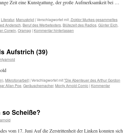
olange Zeit eine Kunstgattung, der große Aufmerksamkeit bei …
,
Literatur
,
Manuskript
|
Verschlagwortet mit
„Doktor Murkes gesammeltes
red Andersch
,
Beruf des Werbetexters
,
Blütezeit des Radios
,
Günter Eich
,
an Corwin
,
Oramag
|
Kommentar hinterlassen
s Aufstrich (39)
ntyarnold
old
n)
,
Mikrofonarbeit
|
Verschlagwortet mit
"Die Abenteuer des Arthur Gordon
ar Allan Poe
,
Geräuschemacher
,
Monty Arnold Comic
|
Kommentar
ch so Scheiße?
arnold
ndes vom 17. Juni Auf die Zerstrittenheit der Linken konnten sich