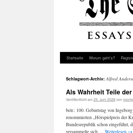
Startseite
Worum geht’s?
Regist
Alfred Anders
Schlagwort-Archiv:
Als Wahrheit Teile de
Veröffentlicht am
25. Juni 2026
von
monty
betr.: 100. Geburtstag von Ingebo
renommierten „Hörspielpreis der K
Bundesrepublik schon eingeführt, d
versammelte sich …
Weiterlesen
→