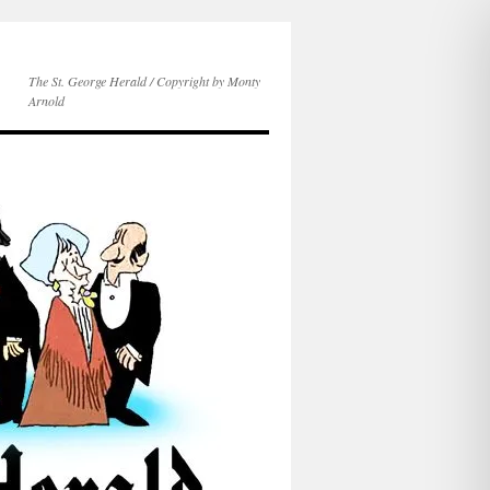
The St. George Herald / Copyright by Monty
Arnold