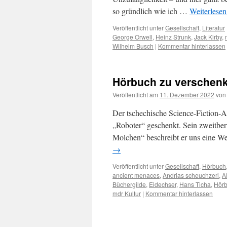
so gründlich wie ich …
Weiterlese
Veröffentlicht unter
Gesellschaft
,
Literatur
George Orwell
,
Heinz Strunk
,
Jack Kirby
,
Wilhelm Busch
|
Kommentar hinterlassen
Hörbuch zu verschen
Veröffentlicht am
11. Dezember 2022
von
Der tschechische Science-Fiction-A
„Roboter“ geschenkt. Sein zweitber
Molchen“ beschreibt er uns eine W
→
Veröffentlicht unter
Gesellschaft
,
Hörbuch
ancient menaces
,
Andrias scheuchzeri
,
A
Büchergilde
,
Eidechser
,
Hans Ticha
,
Hör
mdr Kultur
|
Kommentar hinterlassen