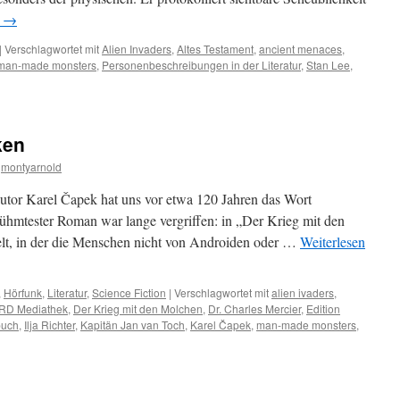
n
→
|
Verschlagwortet mit
Alien Invaders
,
Altes Testament
,
ancient menaces
,
man-made monsters
,
Personenbeschreibungen in der Literatur
,
Stan Lee
,
ken
montyarnold
utor Karel Čapek hat uns vor etwa 120 Jahren das Wort
ühmtester Roman war lange vergriffen: in „Der Krieg mit den
elt, in der die Menschen nicht von Androiden oder …
Weiterlesen
,
Hörfunk
,
Literatur
,
Science Fiction
|
Verschlagwortet mit
alien ivaders
,
RD Mediathek
,
Der Krieg mit den Molchen
,
Dr. Charles Mercier
,
Edition
buch
,
Ilja Richter
,
Kapitän Jan van Toch
,
Karel Čapek
,
man-made monsters
,