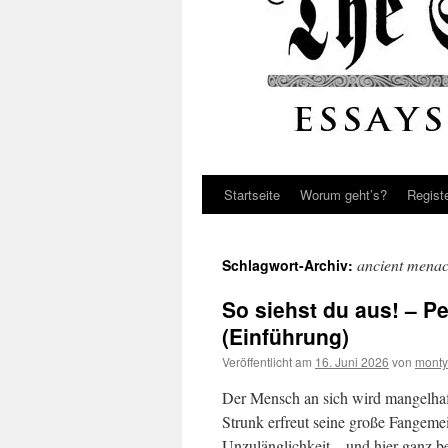
Startseite
Worum geht’s?
Regist
ancient menac
Schlagwort-Archiv:
So siehst du aus! – P
(Einführung)
Veröffentlicht am
16. Juni 2026
von
monty
Der Mensch an sich wird mangelhaf
Strunk erfreut seine große Fangeme
Unzulänglichkeit – und hier ganz be