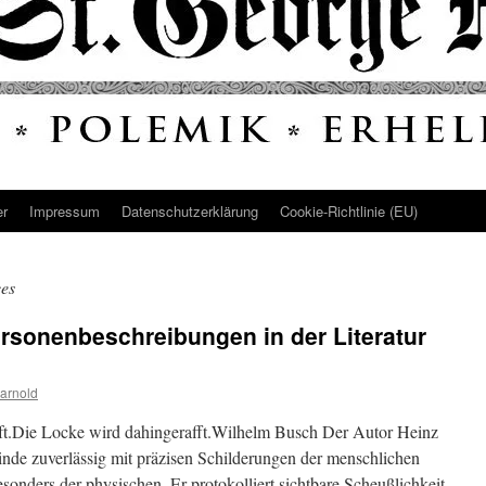
er
Impressum
Datenschutz­erklärung
Cookie-Richtlinie (EU)
es
ersonenbeschreibungen in der Literatur
arnold
t.Die Locke wird dahingerafft.Wilhelm Busch Der Autor Heinz
inde zuverlässig mit präzisen Schilderungen der menschlichen
sonders der physischen. Er protokolliert sichtbare Scheußlichkeit