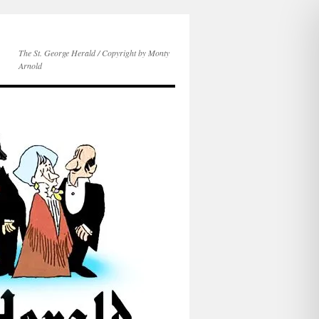
The St. George Herald / Copyright by Monty
Arnold