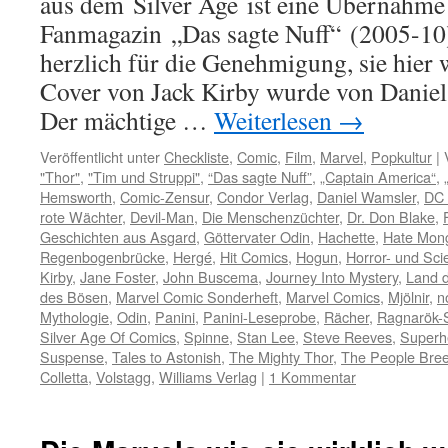
aus dem Silver Age ist eine Übernahme
Fanmagazin „Das sagte Nuff“ (2005-10
herzlich für die Genehmigung, sie hier
Cover von Jack Kirby wurde von Daniel
Der mächtige …
Weiterlesen
→
Veröffentlicht unter
Checkliste
,
Comic
,
Film
,
Marvel
,
Popkultur
|
"Thor"
,
"Tim und Struppi"
,
“Das sagte Nuff”
,
„Captain America“
,
Hemsworth
,
Comic-Zensur
,
Condor Verlag
,
Daniel Wamsler
,
DC 
rote Wächter
,
Devil-Man
,
Die Menschenzüchter
,
Dr. Don Blake
,
Geschichten aus Asgard
,
Göttervater Odin
,
Hachette
,
Hate Mon
Regenbogenbrücke
,
Hergé
,
Hit Comics
,
Hogun
,
Horror- und Sci
Kirby
,
Jane Foster
,
John Buscema
,
Journey Into Mystery
,
Land d
des Bösen
,
Marvel Comic Sonderheft
,
Marvel Comics
,
Mjölnir
,
n
Mythologie
,
Odin
,
Panini
,
Panini-Leseprobe
,
Rächer
,
Ragnarök-
Silver Age Of Comics
,
Spinne
,
Stan Lee
,
Steve Reeves
,
Superh
Suspense
,
Tales to Astonish
,
The Mighty Thor
,
The People Bre
Colletta
,
Volstagg
,
Williams Verlag
|
1 Kommentar