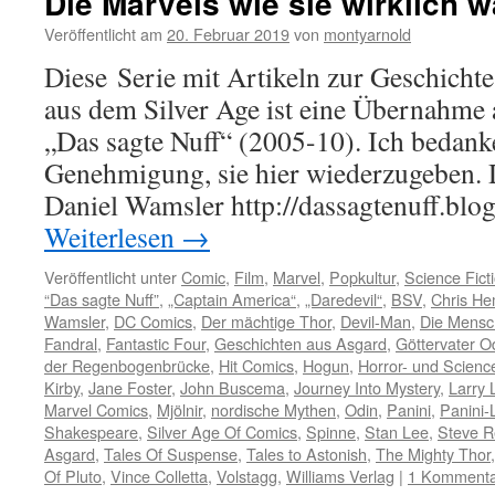
Die Marvels wie sie wirklich w
Veröffentlicht am
20. Februar 2019
von
montyarnold
Diese Serie mit Artikeln zur Geschicht
aus dem Silver Age ist eine Übernahme
„Das sagte Nuff“ (2005-10). Ich bedanke
Genehmigung, sie hier wiederzugeben. 
Daniel Wamsler http://dassagtenuff.bl
Weiterlesen
→
Veröffentlicht unter
Comic
,
Film
,
Marvel
,
Popkultur
,
Science Fict
“Das sagte Nuff”
,
„Captain America“
,
„Daredevil“
,
BSV
,
Chris H
Wamsler
,
DC Comics
,
Der mächtige Thor
,
Devil-Man
,
Die Mensc
Fandral
,
Fantastic Four
,
Geschichten aus Asgard
,
Göttervater O
der Regenbogenbrücke
,
Hit Comics
,
Hogun
,
Horror- und Scienc
Kirby
,
Jane Foster
,
John Buscema
,
Journey Into Mystery
,
Larry 
Marvel Comics
,
Mjölnir
,
nordische Mythen
,
Odin
,
Panini
,
Panini-
Shakespeare
,
Silver Age Of Comics
,
Spinne
,
Stan Lee
,
Steve R
Asgard
,
Tales Of Suspense
,
Tales to Astonish
,
The Mighty Thor
Of Pluto
,
Vince Colletta
,
Volstagg
,
Williams Verlag
|
1 Komment