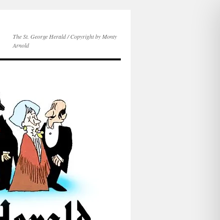
The St. George Herald / Copyright by Monty
Arnold