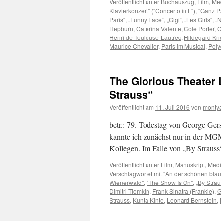
Veröffentlicht unter
Buchauszug
,
Film
,
Me
Klavierkonzert" ("Concerto in F")
,
"Ganz Pa
Paris“
,
„Funny Face“
,
„Gigi“
,
„Les Girls"
,
„N
Hepburn
,
Caterina Valente
,
Cole Porter
,
C
Henri de Toulouse-Lautrec
,
Hildegard Kne
Maurice Chevalier
,
Paris im Musical
,
Poly
The Glorious Theater 
Strauss“
Veröffentlicht am
11. Juli 2016
von
monty
betr.: 79. Todestag von George Ger
kannte ich zunächst nur in der MG
Kollegen. Im Falle von „By Strauss
Veröffentlicht unter
Film
,
Manuskript
,
Medi
Verschlagwortet mit
"An der schönen bla
Wienerwald"
,
"The Show Is On"
,
„By Strau
Dimitri Tiomkin
,
Frank Sinatra (Frankie)
,
G
Strauss
,
Kunta Kinte
,
Leonard Bernstein
,