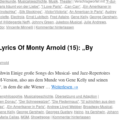
dienkunde
,
Musicalgeschichte
,
Musik
,
Theater
|
Verschlagwortet mit
"F-dur-
ris träumt von der Liebe"
,
"I Love Paris"
,
„Can-Can“
,
„Ein Amerikaner in
inotschka"
,
„Silk Stockings“
,
„Victor/Victoria“
,
An American In Paris“
,
Audrey
olette
,
Electrola
,
Ernst Lubitsch
,
Fred Astaire
,
Gene Kelly
,
George Gershwin
,
f (Hildegarde Neff)
,
Johnny Green
,
Jukebox-Musical
,
Julie Andrews
,
dor
,
Vincente Minnelli
|
Kommentar hinterlassen
Lyrics Of Monty Arnold (15): „By
arnold
shwin Einige große Songs des Musical- und Jazz-Repertoires
M-Version, also aus dem Munde von Gene Kelly und seinen
“, in dem die alte Wiener …
Weiterlesen
→
enphilosophie
,
Musicalgeschichte
,
Übersetzung und Adaption
|
uen Donau"
,
"Der Schneewalzer"
,
"Die Fledermaus"
,
"G' schichten aus dem
ss“
,
„Ein Amerikaner in Paris“
,
Andrew Lloyd Webber
,
Broadway-Musical
,
ene Kelly
,
George Gershwin
,
Georges Guetary
,
Heino
,
Ira Gershwin
,
Johann
Maria Callas
,
MGM
,
Showtreppe
|
Kommentar hinterlassen