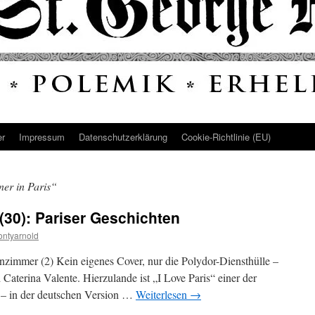
er
Impressum
Datenschutz­erklärung
Cookie-Richtlinie (EU)
er in Paris“
(30): Pariser Geschichten
ntyarnold
enzimmer (2) Kein eigenes Cover, nur die Polydor-Diensthülle –
 Caterina Valente. Hierzulande ist „I Love Paris“ einer der
r – in der deutschen Version …
Weiterlesen
→