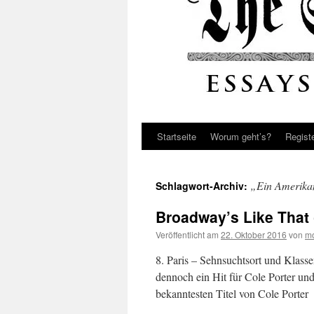
Startseite
Worum geht’s?
Regist
„Ein Amerikan
Schlagwort-Archiv:
Broadway’s Like That 
Veröffentlicht am
22. Oktober 2016
von
mo
8. Paris – Sehnsuchtsort und Klass
dennoch ein Hit für Cole Porter und
bekanntesten Titel von Cole Porte