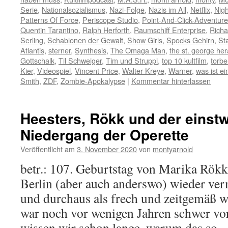
Serie
,
Nationalsozialismus
,
Nazi-Folge
,
Nazis im All
,
Netflix
,
Nigh
Patterns Of Force
,
Periscope Studio
,
Point-And-Click-Adventure
Quentin Tarantino
,
Ralph Herforth
,
Raumschiff Enterprise
,
Rich
Serling
,
Schablonen der Gewalt
,
Show Girls
,
Spocks Gehirn
,
St
Atlantis
,
sterner
,
Synthesis
,
The Omaga Man
,
the st. george her
Gottschalk
,
Til Schweiger
,
Tim und Struppi
,
top 10 kultfilm
,
torb
Kier
,
Videospiel
,
Vincent Price
,
Walter Kreye
,
Warner
,
was ist ein
Smith
,
ZDF
,
Zombie-Apokalypse
|
Kommentar hinterlassen
Heesters, Rökk und der einstw
Niedergang der Operette
Veröffentlicht am
3. November 2020
von
montyarnold
betr.: 107. Geburtstag von Marika Rökk
Berlin (aber auch anderswo) wieder ver
und durchaus als frech und zeitgemäß
war noch vor wenigen Jahren schwer vor
wissen wir schon lange, warum das so