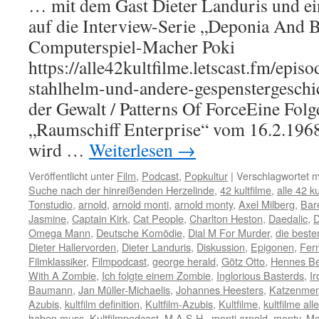
… mit dem Gast Dieter Landuris und 
auf die Interview-Serie „Deponia And 
Computerspiel-Macher Poki
https://alle42kultfilme.letscast.fm/episo
stahlhelm-und-andere-gespenstergeschi
der Gewalt / Patterns Of ForceEine Folg
„Raumschiff Enterprise“ vom 16.2.196
wird …
Weiterlesen
→
Veröffentlicht unter
Film
,
Podcast
,
Popkultur
|
Verschlagwortet m
Suche nach der hinreißenden Herzelinde
,
42 kultfilme
,
alle 42 ku
Tonstudio
,
arnold
,
arnold monti
,
arnold monty
,
Axel Milberg
,
Bar
Jasmine
,
Captain Kirk
,
Cat People
,
Charlton Heston
,
Daedalic
,
D
Omega Mann
,
Deutsche Komödie
,
Dial M For Murder
,
die besten
Dieter Hallervorden
,
Dieter Landuris
,
Diskussion
,
Epigonen
,
Fer
Filmklassiker
,
Filmpodcast
,
george herald
,
Götz Otto
,
Hennes B
With A Zombie
,
Ich folgte einem Zombie
,
Inglorious Basterds
,
Ir
Baumann
,
Jan Müller-Michaelis
,
Johannes Heesters
,
Katzenme
Azubis
,
kultfilm definition
,
Kultfilm-Azubis
,
Kultfilme
,
kultfilme all
haben muss
,
Kultfilmpodcast
,
M.A.S.H.
,
monti arnold
,
monty
,
Mo