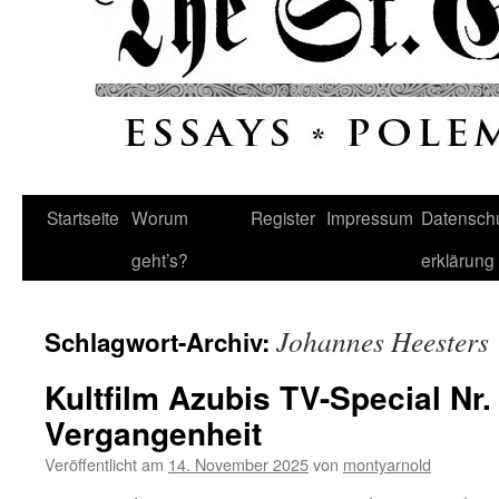
Startseite
Worum
Register
Impressum
Datenschu
geht’s?
erklärung
Johannes Heesters
Schlagwort-Archiv:
Kultfilm Azubis TV-Special Nr.
Vergangenheit
Veröffentlicht am
14. November 2025
von
montyarnold