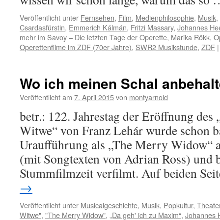
Veröffentlicht unter
Fernsehen
,
Film
,
Medienphilosophie
,
Musik
,
Csardasfürstin
,
Emmerich Kálmán
,
Fritzi Massary
,
Johannes Hee
mehr im Savoy – Die letzten Tage der Operette
,
Marika Rökk
,
O
Operettenfilme im ZDF (70er Jahre)
,
SWR2 Musikstunde
,
ZDF
|
Wo ich meinen Schal anbehalt
Veröffentlicht am
7. April 2015
von
montyarnold
betr.: 122. Jahrestag der Eröffnung des
Witwe“ von Franz Lehár wurde schon ba
Uraufführung als „The Merry Widow“ a
(mit Songtexten von Adrian Ross) und b
Stummfilmzeit verfilmt. Auf beiden Se
→
Veröffentlicht unter
Musicalgeschichte
,
Musik
,
Popkultur
,
Theate
Witwe"
,
"The Merry Widow"
,
„Da geh' ich zu Maxim“
,
Johannes 