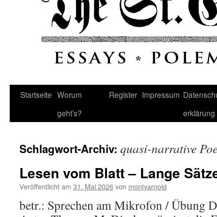
Startseite
Worum
Register
Impressum
Datenschu
geht’s?
erklärung
quasi-narrative Po
Schlagwort-Archiv:
Lesen vom Blatt – Lange Sätz
Veröffentlicht am
31. Mai 2026
von
montyarnold
betr.: Sprechen am Mikrofon / Übung D