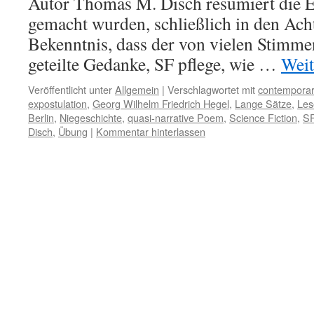
Autor Thomas M. Disch resümiert die E
gemacht wurden, schließlich in den Ach
Bekenntnis, dass der von vielen Stimm
geteilte Gedanke, SF pflege, wie …
Weit
Veröffentlicht unter
Allgemein
|
Verschlagwortet mit
contemporar
expostulation
,
Georg Wilhelm Friedrich Hegel
,
Lange Sätze
,
Les
Berlin
,
Niegeschichte
,
quasi-narrative Poem
,
Science Fiction
,
S
Disch
,
Übung
|
Kommentar hinterlassen