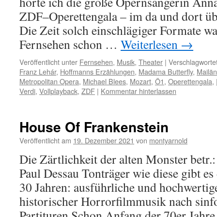
hörte ich die große Opernsängerin Ann
ZDF–Operettengala – im da und dort üb
Die Zeit solch einschlägiger Formate w
Fernsehen schon …
Weiterlesen
→
Veröffentlicht unter
Fernsehen
,
Musik
,
Theater
|
Verschlagwortet
Franz Lehár
,
Hoffmanns Erzählungen
,
Madama Butterfly
,
Mailän
Metropolitan Opera
,
Michael Blees
,
Mozart
,
Ö1
,
Operettengala
,
Verdi
,
Vollplayback
,
ZDF
|
Kommentar hinterlassen
House Of Frankenstein
Veröffentlicht am
19. Dezember 2021
von
montyarnold
Die Zärtlichkeit der alten Monster betr.
Paul Dessau Tonträger wie diese gibt es 
30 Jahren: ausführliche und hochwertig
historischer Horrorfilmmusik nach sinf
Partituren.Schon Anfang der 70er Jahr