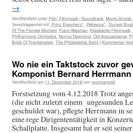
→
Veröffentlicht unter
Film
,
Filmmusik / Soundtrack
,
Monty Arnold 
Verschlagwortet mit
„Prinz Eisenherz“
,
„Rebecca“
,
„Sunset Boul
Of The Female Monster
,
Franz Waxman
,
Klassische Filmmusik
,
Philharmonic Orchestra
,
Norma Desmond
,
Old Acquaintance
,
Pr
Bride Of Frankenstein
,
The Philadelphia Story
|
Kommentar hint
Wo nie ein Taktstock zuvor ge
Komponist Bernard Herrmann 
Veröffentlicht am
11. Dezember 2018
von
montyarnold
Forstsetzung vom 4.12.2018 Trotz ange
(die nicht zuletzt einem ungesunden L
geschuldet war), pflegte Herrmann in s
eine rege Dirigententätigkeit in Konzert
Schallplatte. Insgesamt hat er seit sein