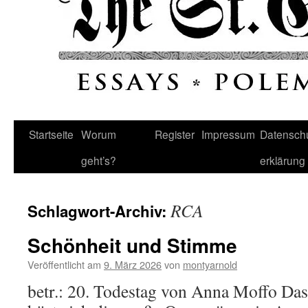
Startseite
Worum
Register
Impressum
Datenschu
geht’s?
erklärung
RCA
Schlagwort-Archiv:
Schönheit und Stimme
Veröffentlicht am
9. März 2026
von
montyarnold
betr.: 20. Todestag von Anna Moffo Das