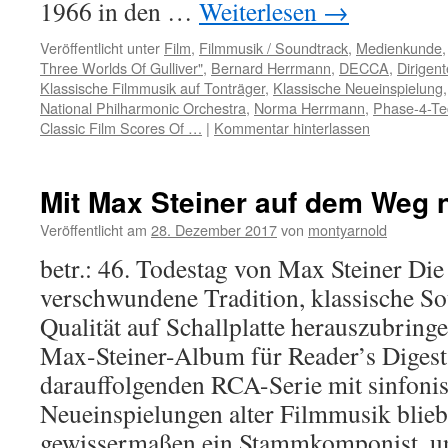
1966 in den …
Weiterlesen
→
Veröffentlicht unter
Film
,
Filmmusik / Soundtrack
,
Medienkunde
Three Worlds Of Gulliver"
,
Bernard Herrmann
,
DECCA
,
Dirigent
Klassische Filmmusik auf Tonträger
,
Klassische Neueinspielung
National Philharmonic Orchestra
,
Norma Herrmann
,
Phase-4-Te
Classic Film Scores Of …
|
Kommentar hinterlassen
Mit Max Steiner auf dem Weg 
Veröffentlicht am
28. Dezember 2017
von
montyarnold
betr.: 46. Todestag von Max Steiner Di
verschwundene Tradition, klassische So
Qualität auf Schallplatte herauszubring
Max-Steiner-Album für Reader’s Digest.
darauffolgenden RCA-Serie mit sinfoni
Neueinspielungen alter Filmmusik blieb
gewissermaßen ein Stammkomponist, 