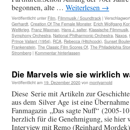
begonnen, alte …
Weiterlesen
→
Veröffentlicht unter
Film
,
Filmmusik / Soundtrack
|
Verschlagwort
Gerhardt
,
Creation Of The Female Monster
,
Erich Wolfgang Kor
Weltkrieg
,
Franz Waxman
,
Hans J. salter
,
Klassische Filmmusik
Symphony Orchestra
,
National Philharmonic Orchestra
,
Naxos
,
Prince Valiant (1954)
,
RCA
,
Rebecca (Hitchcock)
,
Sunset Boule
Frankenstein
,
The Classic Film Scores Of
,
The Philadelphia Sto
Stromberg
|
Kommentar hinterlassen
Die Marvels wie sie wirklich 
Veröffentlicht am
19. Dezember 2020
von
montyarnold
Diese Serie mit Artikeln zur Geschicht
aus dem Silver Age ist eine Übernahme
Fanmagazin „Das sagte Nuff“ (2005-10
herzlich für die Genehmigung, sie hier
Interview mit Remo (Reinhard Mordek)