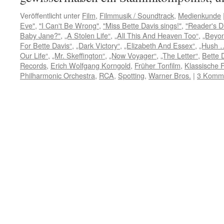
Veröffentlicht unter
Film
,
Filmmusik / Soundtrack
,
Medienkunde
Eve"
,
"I Can't Be Wrong"
,
"Miss Bette Davis sings!"
,
"Reader's D
Baby Jane?"
,
„A Stolen Life“
,
„All This And Heaven Too“
,
„Beyon
For Bette Davis“
,
„Dark Victory“
,
„Elizabeth And Essex“
,
„Hush …
Our Life“
,
„Mr. Skeffington“
,
„Now Voyager“
,
„The Letter“
,
Bette 
Records
,
Erich Wolfgang Korngold
,
Früher Tonfilm
,
Klassische 
Philharmonic Orchestra
,
RCA
,
Spotting
,
Warner Bros.
|
3 Komm