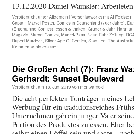
13.12.2020 Daniel Wamsler: Arbeitete
Veröffentlicht unter
Allgemein
|
Verschlagwortet mit
Al Feldstein
Captain Marvel Poster
,
Comics in Deutschland (70er Jahre)
,
Dan
(Entertaining Comics)
,
essen & trinken
,
Gruner & Jahr
,
Hartmut 
Magazin
,
Marvel Comics
,
Marvel-Pass
,
Neue Ruhr Zeitung
,
RC
Rupert Murdoch
,
Silver Age Of Comics
,
Stan Lee
,
The Australia
Kommentar hinterlassen
Die Großen Acht (7): Franz W
Gerhardt: Sunset Boulevard
Veröffentlicht am
18. Juni 2019
von
montyarnold
Die acht perfekten Tonträger meines Leb
Werbung für ein traditionsreiches Frühs
Unternehmen gab ein junger Vater sein
Portion des Produktes zu essen. Eher bei
selbst einen Löffel rein und sagte – n