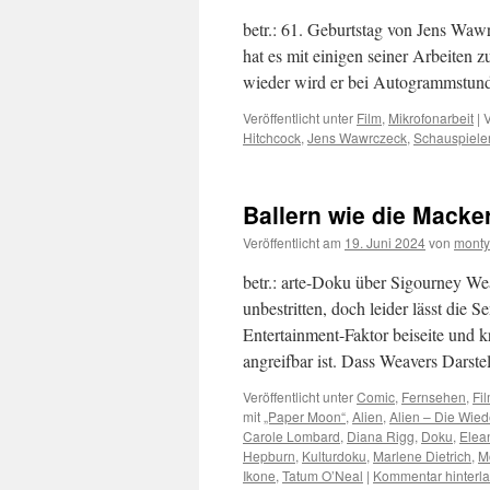
betr.: 61. Geburtstag von Jens Wa
hat es mit einigen seiner Arbeiten
wieder wird er bei Autogrammstund
Veröffentlicht unter
Film
,
Mikrofonarbeit
|
V
Hitchcock
,
Jens Wawrczeck
,
Schauspiele
Ballern wie die Macke
Veröffentlicht am
19. Juni 2024
von
monty
betr.: arte-Doku über Sigourney We
unbestritten, doch leider lässt die
Entertainment-Faktor beiseite und k
angreifbar ist. Dass Weavers Darst
Veröffentlicht unter
Comic
,
Fernsehen
,
Fi
mit
„Paper Moon“
,
Alien
,
Alien – Die Wied
Carole Lombard
,
Diana Rigg
,
Doku
,
Elea
Hepburn
,
Kulturdoku
,
Marlene Dietrich
,
M
Ikone
,
Tatum O’Neal
|
Kommentar hinterl