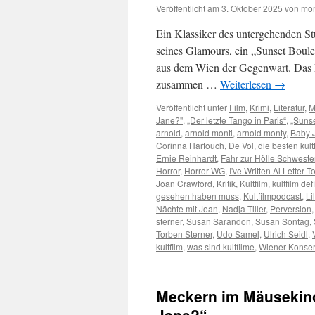
Veröffentlicht am
3. Oktober 2025
von
mon
Ein Klassiker des untergehenden St
seines Glamours, ein „Sunset Boule
aus dem Wien der Gegenwart. Das P
zusammen …
Weiterlesen
→
Veröffentlicht unter
Film
,
Krimi
,
Literatur
,
M
Jane?"
,
„Der letzte Tango in Paris“
,
„Sunse
arnold
,
arnold monti
,
arnold monty
,
Baby 
Corinna Harfouch
,
De Vol
,
die besten kult
Ernie Reinhardt
,
Fahr zur Hölle Schweste
Horror
,
Horror-WG
,
I've Written Al Letter 
Joan Crawford
,
Kritik
,
Kultfilm
,
kultfilm def
gesehen haben muss
,
Kultfilmpodcast
,
Li
Nächte mit Joan
,
Nadja Tiller
,
Perversion
sterner
,
Susan Sarandon
,
Susan Sontag
,
Torben Sterner
,
Udo Samel
,
Ulrich Seidl
,
kultfilm
,
was sind kultfilme
,
Wiener Konser
Meckern im Mäusekino