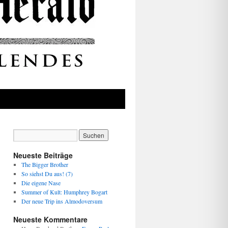
Neueste Beiträge
The Bigger Brother
So siehst Du aus! (7)
Die eigene Nase
Summer of Kult: Humphrey Bogart
Der neue Trip ins Almodoversum
Neueste Kommentare