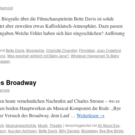
yarnold
s Biografie über die Filmschauspielerin Bette Davis ist solide
reitet aber zuweilen etwas Kaffeeklatsch-Atmosphäre. Dazu passen
tsangaben.Welche Fehler haben sich hier eingeschlichen? Auflösung
mit
Bette Davis
,
Biographie
,
Charlotte Chandler
,
Filmrätsel
,
Joan Crawford
,
uono
,
Was geschah wirklich mit Baby Jane?
,
Whatever Happened To Baby
lassen
des Broadway
arnold
en heute vernehmlichen Nachrufen auf Charles Strouse – wo es
einen beiden Hauptwerken als Musical-Komponist die Rede: „Bye
licher Versuch des Broadway, dem Lauf …
Weiterlesen
→
unk
,
Musicalgeschichte
,
Musik
,
Theater
|
Verschlagwortet mit
All About Eve
,
Penn
,
Aus den Archiven
,
Bette Davis
,
Billy Daniels
,
Broadway
,
Bye Bye Birdie
,