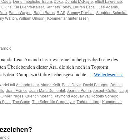
d Odets
,
Der unmögliche Traum
,
Doku
,
Donald McKayle
,
Elliott Lawrence
,
d Elkins
,
Kai Luehrs-Kaiser
,
Kenneth Tobey
,
Lauren Bacall
,
Lee Adams
,
More
,
Paula Wayne
,
Ralph Burns
,
RIAS
,
Sammy Davis Jr
,
Siegfried Schmidt-
ny Walton
,
William Gibson
|
Kommentar hinterlassen
arnold
t Amanda Lear Amanda Lear war eine archetypische Ikone des
etzten Überlebenden dieser Ära, die sich noch in Topform
er als dem Camp, wirkt ihre Lebensgeschichte …
Weiterlesen
→
ortet mit
Amanda Lear
,
Atmen Kelif
,
Bette Davis
,
David Belugou
,
Dennis
llo
,
Jean Franco
,
Jean-Marc Dumontet
,
Jeanne Perrin
,
Joseph Cotten
,
Luigi
,
Olivier Pagès
,
Quentin Morant
,
Raymond Acquaviva
,
Rodolfo Sonego
,
s Spiel
,
The Game
,
The Scientific Cardplayer
,
Théâtre Libre
|
Kommentar
gezeichen?
arnold