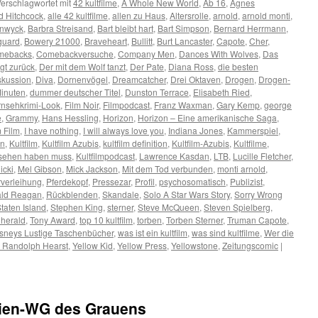
erschlagwortet mit
42 kultfilme
,
A Whole New World
,
Ab 16
,
Agnes
ed Hitchcock
,
alle 42 kultfilme
,
allen zu Haus
,
Altersrolle
,
arnold
,
arnold monti
,
anwyck
,
Barbra Streisand
,
Bart bleibt hart
,
Bart Simpson
,
Bernard Herrmann
,
guard
,
Bowery 21000
,
Braveheart
,
Bullitt
,
Burt Lancaster
,
Capote
,
Cher
,
mebacks
,
Comebackversuche
,
Company Men
,
Dances With Wolves
,
Das
gt zurück
,
Der mit dem Wolf tanzt
,
Der Pate
,
Diana Ross
,
die besten
skussion
,
Diva
,
Dornenvögel
,
Dreamcatcher
,
Drei Oktaven
,
Drogen
,
Drogen-
Minuten
,
dummer deutscher Titel
,
Dunston Terrace
,
Elisabeth Ried
,
rnsehkrimi-Look
,
Film Noir
,
Filmpodcast
,
Franz Waxman
,
Gary Kemp
,
george
e
,
Grammy
,
Hans Hessling
,
Horizon
,
Horizon – Eine amerikanische Saga
,
 Film
,
I have nothing
,
I will always love you
,
Indiana Jones
,
Kammerspiel
,
en
,
Kultfilm
,
Kultfilm Azubis
,
kultfilm definition
,
Kultfilm-Azubis
,
Kultfilme
,
gesehen haben muss
,
Kultfilmpodcast
,
Lawrence Kasdan
,
LTB
,
Lucille Fletcher
,
icki
,
Mel Gibson
,
Mick Jackson
,
Mit dem Tod verbunden
,
monti arnold
,
verleihung
,
Pferdekopf
,
Pressezar
,
Profil
,
psychosomatisch
,
Publizist
,
ld Reagan
,
Rückblenden
,
Skandale
,
Solo A Star Wars Story
,
Sorry Wrong
taten Island
,
Stephen King
,
sterner
,
Steve McQueen
,
Steven Spielberg
,
 herald
,
Tony Award
,
top 10 kultfilm
,
torben
,
Torben Sterner
,
Truman Capote
,
isneys Lustige Taschenbücher
,
was ist ein kultfilm
,
was sind kultfilme
,
Wer die
m Randolph Hearst
,
Yellow Kid
,
Yellow Press
,
Yellowstone
,
Zeitungscomic
|
ilien-WG des Grauens