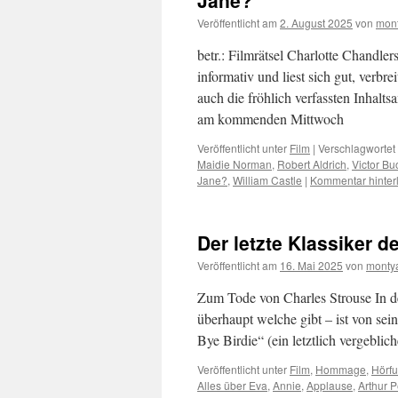
Jane?“
Veröffentlicht am
2. August 2025
von
mont
betr.: Filmrätsel Charlotte Chandler
informativ und liest sich gut, verb
auch die fröhlich verfassten Inhal
am kommenden Mittwoch
Veröffentlicht unter
Film
|
Verschlagwortet 
Maidie Norman
,
Robert Aldrich
,
Victor B
Jane?
,
William Castle
|
Kommentar hinter
Der letzte Klassiker 
Veröffentlicht am
16. Mai 2025
von
monty
Zum Tode von Charles Strouse In d
überhaupt welche gibt – ist von s
Bye Birdie“ (ein letztlich vergeb
Veröffentlicht unter
Film
,
Hommage
,
Hörf
Alles über Eva
,
Annie
,
Applause
,
Arthur 