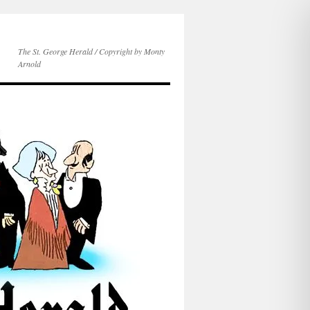
The St. George Herald / Copyright by Monty
Arnold