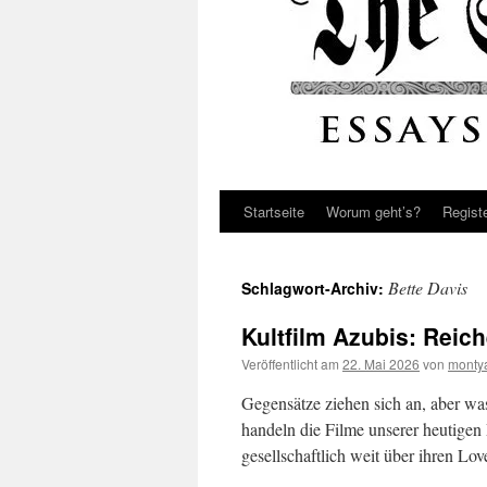
Startseite
Worum geht’s?
Regist
Bette Davis
Schlagwort-Archiv:
Kultfilm Azubis: Reic
Veröffentlicht am
22. Mai 2026
von
monty
Gegensätze ziehen sich an, aber wa
handeln die Filme unserer heutigen
gesellschaftlich weit über ihren Lo