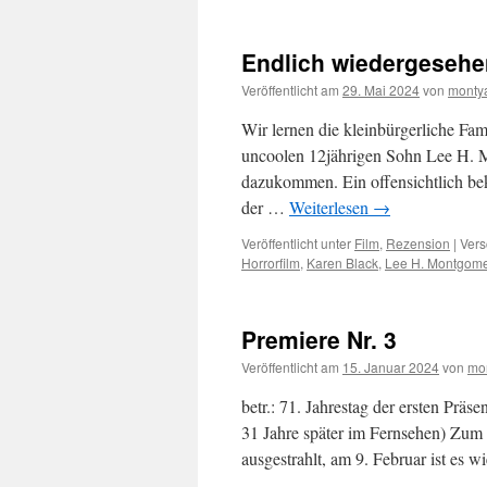
Endlich wiedergesehe
Veröffentlicht am
29. Mai 2024
von
monty
Wir lernen die kleinbürgerliche Fa
uncoolen 12jährigen Sohn Lee H. M
dazukommen. Ein offensichtlich bekn
der …
Weiterlesen
→
Veröffentlicht unter
Film
,
Rezension
|
Vers
Horrorfilm
,
Karen Black
,
Lee H. Montgome
Premiere Nr. 3
Veröffentlicht am
15. Januar 2024
von
mo
betr.: 71. Jahrestag der ersten Prä
31 Jahre später im Fernsehen) Zum
ausgestrahlt, am 9. Februar ist es 