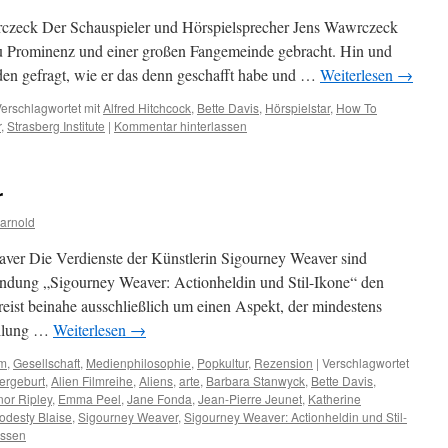
wrczeck Der Schauspieler und Hörspielsprecher Jens Wawrczeck
 zu Prominenz und einer großen Fangemeinde gebracht. Hin und
en gefragt, wie er das denn geschafft habe und …
Weiterlesen
→
erschlagwortet mit
Alfred Hitchcock
,
Bette Davis
,
Hörspielstar
,
How To
r
,
Strasberg Institute
|
Kommentar hinterlassen
r
arnold
aver Die Verdienste der Künstlerin Sigourney Weaver sind
 Sendung „Sigourney Weaver: Actionheldin und Stil-Ikone“ den
reist beinahe ausschließlich um einen Aspekt, der mindestens
ellung …
Weiterlesen
→
lm
,
Gesellschaft
,
Medienphilosophie
,
Popkultur
,
Rezension
|
Verschlagwortet
ergeburt
,
Alien Filmreihe
,
Aliens
,
arte
,
Barbara Stanwyck
,
Bette Davis
,
nor Ripley
,
Emma Peel
,
Jane Fonda
,
Jean-Pierre Jeunet
,
Katherine
odesty Blaise
,
Sigourney Weaver
,
Sigourney Weaver: Actionheldin und Stil-
assen