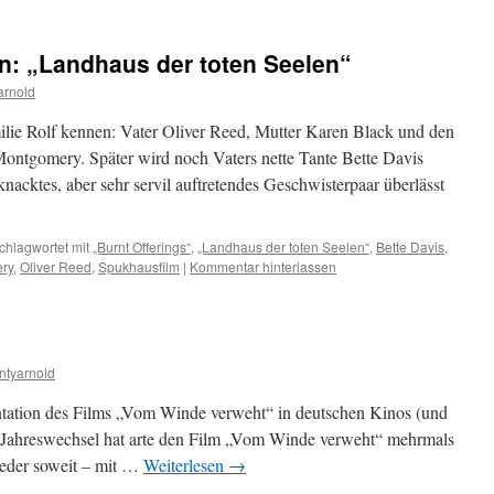
n: „Landhaus der toten Seelen“
arnold
milie Rolf kennen: Vater Oliver Reed, Mutter Karen Black und den
ontgomery. Später wird noch Vaters nette Tante Bette Davis
acktes, aber sehr servil auftretendes Geschwisterpaar überlässt
chlagwortet mit
„Burnt Offerings“
,
„Landhaus der toten Seelen“
,
Bette Davis
,
ry
,
Oliver Reed
,
Spukhausfilm
|
Kommentar hinterlassen
ntyarnold
sentation des Films „Vom Winde verweht“ in deutschen Kinos (und
 Jahreswechsel hat arte den Film „Vom Winde verweht“ mehrmals
wieder soweit – mit …
Weiterlesen
→