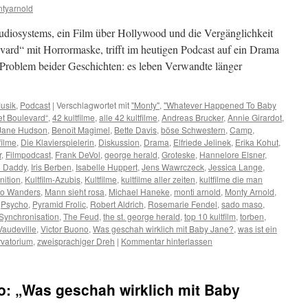
tyarnold
udiosystems, ein Film über Hollywood und die Vergänglichkeit
vard“ mit Horrormaske, trifft im heutigen Podcast auf ein Drama
roblem beider Geschichten: es leben Verwandte länger
usik
,
Podcast
|
Verschlagwortet mit
"Monty"
,
"Whatever Happened To Baby
t Boulevard“
,
42 kultfilme
,
alle 42 kultfilme
,
Andreas Brucker
,
Annie Girardot
,
Jane Hudson
,
Benoît Magimel
,
Bette Davis
,
böse Schwestern
,
Camp
,
filme
,
Die Klavierspielerin
,
Diskussion
,
Drama
,
Elfriede Jelinek
,
Erika Kohut
,
r
,
Filmpodcast
,
Frank DeVol
,
george herald
,
Groteske
,
Hannelore Elsner
,
To Daddy
,
Iris Berben
,
Isabelle Huppert
,
Jens Wawrczeck
,
Jessica Lange
,
inition
,
Kultfilm-Azubis
,
Kultfilme
,
kultfilme aller zeiten
,
kultfilme die man
lo Wanders
,
Mann sieht rosa
,
Michael Haneke
,
monti arnold
,
Monty Arnold
,
,
Psycho
,
Pyramid Frolic
,
Robert Aldrich
,
Rosemarie Fendel
,
sado maso
,
Synchronisation
,
The Feud
,
the st. george herald
,
top 10 kultfilm
,
torben
,
Vaudeville
,
Victor Buono
,
Was geschah wirklich mit Baby Jane?
,
was ist ein
vatorium
,
zweisprachiger Dreh
|
Kommentar hinterlassen
: „Was geschah wirklich mit Baby