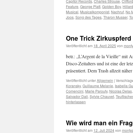
Capitol Records
,
Charles Strouse
,
Cliffor
Feature
,
George Platt
,
Golden Boy
,
Hillar
Musical
,
Musicalkomponist
,
Nachruf
,
No 
Joos
,
Song des Tages
,
Tharon Musser
,
To
One Trick Zirkuspferd
Veröffentlicht am
18. April 2025
von
monty
betr.: „L’Argent de la Vieille“ mi
Disco-Zeitalters und ist eine der l
präsentiert. Dem Trash allzeit näh
Veröffentlicht unter
Allgemein
|
Verschlagw
Koransky
,
Guillaume Melanie
,
Isabella Gu
Comencini
,
Marie Parouty
,
Nicolas Delas
Salvador Dali
,
Sylvie Chauvet
,
Teuflische
hinterlassen
Wie wird man ein Fra
Veröffentlicht am
12. Juli 2024
von
monty