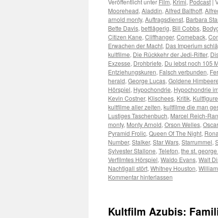
Veröffentlicht unter
Film
,
Krimi
,
Podcast
|
V
Moorehead
,
Aladdin
,
Alfred Balthoff
,
Alfr
arnold monty
,
Auftragsdienst
,
Barbara St
Bette Davis
,
bettlägerig
,
Bill Cobbs
,
Body
Citizen Kane
,
Cliffhanger
,
Comeback
,
Co
Erwachen der Macht
,
Das Imperium schlä
kultfilme
,
Die Rückkehr der Jedi-Ritter
,
Di
Exzesse
,
Drohbriefe
,
Du lebst noch 105 
Entziehungskuren
,
Falsch verbunden
,
Fe
herald
,
George Lucas
,
Goldene Himbeer
Hörspiel
,
Hypochondrie
,
Hypochondrie im
Kevin Costner
,
Klischees
,
Kritik
,
Kultfigur
kultfilme aller zeiten
,
kultfilme die man 
Lustiges Taschenbuch
,
Marcel Reich-Ran
monty
,
Monty Arnold
,
Orson Welles
,
Oscar
Pyramid Frolic
,
Queen Of The Night
,
Rona
Number
,
Stalker
,
Star Wars
,
Starrummel
,
S
Sylvester Stallone
,
Telefon
,
the st. george
Verfilmtes Hörspiel
,
Waldo Evans
,
Walt D
Nachtigall stört
,
Whitney Houston
,
Willia
Kommentar hinterlassen
Kultfilm Azubis: Fam