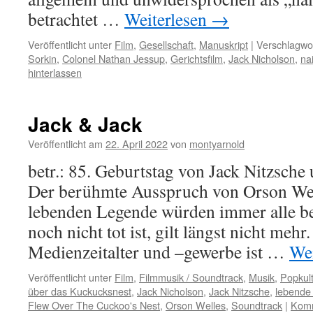
betrachtet …
Weiterlesen
→
Veröffentlicht unter
Film
,
Gesellschaft
,
Manuskript
|
Verschlagwor
Sorkin
,
Colonel Nathan Jessup
,
Gerichtsfilm
,
Jack Nicholson
,
na
hinterlassen
Jack & Jack
Veröffentlicht am
22. April 2022
von
montyarnold
betr.: 85. Geburtstag von Jack Nitzsche
Der berühmte Ausspruch von Orson Well
lebenden Legende würden immer alle bel
noch nicht tot ist, gilt längst nicht meh
Medienzeitalter und –gewerbe ist …
Wei
Veröffentlicht unter
Film
,
Filmmusik / Soundtrack
,
Musik
,
Popkul
über das Kuckucksnest
,
Jack Nicholson
,
Jack Nitzsche
,
lebende
Flew Over The Cuckoo's Nest
,
Orson Welles
,
Soundtrack
|
Komm