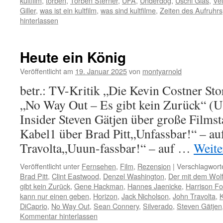
kultfilm
,
torben
,
Torben Sterner
,
UFA
,
Underdog
,
Uschi Glas
,
Vei
Giller
,
was ist ein kultfilm
,
was sind kultfilme
,
Zeiten des Aufruhrs
hinterlassen
Heute ein König
Veröffentlicht am
19. Januar 2025
von
montyarnold
betr.: TV-Kritik „Die Kevin Costner Sto
„No Way Out – Es gibt kein Zurück“ (
Insider Steven Gätjen über große Filmst
Kabel1 über Brad Pitt„Unfassbar!“ – au
Travolta„Uuun-fassbar!“ – auf …
Weite
Veröffentlicht unter
Fernsehen
,
Film
,
Rezension
|
Verschlagworte
Brad Pitt
,
Clint Eastwood
,
Denzel Washington
,
Der mit dem Wolf
gibt kein Zurück
,
Gene Hackman
,
Hannes Jaenicke
,
Harrison Fo
kann nur einen geben
,
Horizon
,
Jack Nicholson
,
John Travolta
,
DiCaprio
,
No Way Out
,
Sean Connery
,
Silverado
,
Steven Gätjen
Kommentar hinterlassen