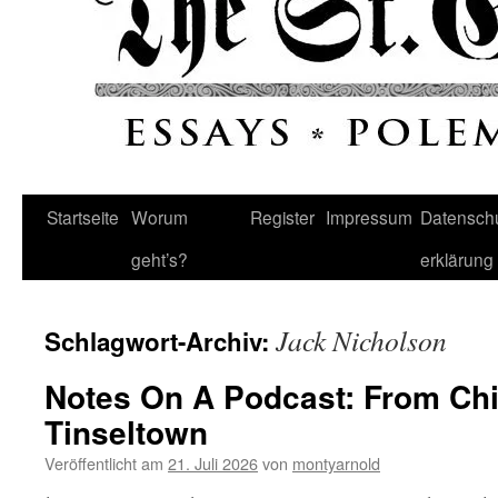
Startseite
Worum
Register
Impressum
Datenschu
geht’s?
erklärung
Jack Nicholson
Schlagwort-Archiv:
Notes On A Podcast: From Ch
Tinseltown
Veröffentlicht am
21. Juli 2026
von
montyarnold