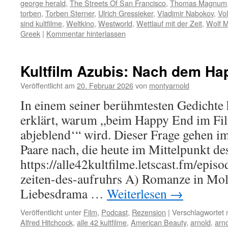
george herald
,
The Streets Of San Francisco
,
Thomas Magnum
torben
,
Torben Sterner
,
Ulrich Gressieker
,
Vladimir Nabokov
,
Vo
sind kultfilme
,
Weltkino
,
Westworld
,
Wettlauf mit der Zeit
,
Wolf M
Greek
|
Kommentar hinterlassen
Kultfilm Azubis: Nach dem Ha
Veröffentlicht am
20. Februar 2026
von
montyarnold
In einem seiner berühmtesten Gedichte
erklärt, warum „beim Happy End im Fi
abjeblend‘“ wird. Dieser Frage gehen 
Paare nach, die heute im Mittelpunkt de
https://alle42kultfilme.letscast.fm/epi
zeiten-des-aufruhrs A) Romanze in Mo
Liebesdrama …
Weiterlesen
→
Veröffentlicht unter
Film
,
Podcast
,
Rezension
|
Verschlagwortet 
Alfred Hitchcock
,
alle 42 kultfilme
,
American Beauty
,
arnold
,
arn