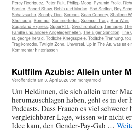
Percy Rodriguez
,
Peter Falk
,
Philipp Moog
,
Pyramid Frolic
,
Rich
Forster
,
Robert Shaw
,
Robin und Marian
,
Rod Serling
,
Roy Sche
Schatzsuche
,
Scooby-Doo
,
Scream
,
Sean Connery
,
Shailene W
Sheinberg
,
Sommer
,
Sommerferien
,
Spencer Tracy
,
Star Wars
,
Sugarland Express
,
SuperRTL
,
Synchronisation
,
Teenager
,
The
Familie und andere Angelegenheiten
,
The Eiger Sanction
,
The 
st. george herald
,
Tödliche Kriegsspiele
,
Tödliche Trennung
,
top
Tragikomödie
,
Twilight Zone
,
Universal
,
Up In The Air
,
was ist ein
Kommentar hinterlassen
Kultfilm Azubis: Allein unter 
Veröffentlicht am
3. April 2026
von
montyarnold
Um Heldinnen, die sich allein unter Ma
herumzuschlagen haben, geht es in der 
Podcasts. Dass Frauen es viel schwerer
vergleichbarer Lage, wissen wir nicht er
Idee kam, den Gender-Pay-Gab …
Weit