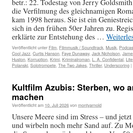
betr.: 22. Todestag von Jerry Goldsmith
die Verfilmung des gleichnamigen Roma
kam 1998 heraus. Sie ist ein Geniestrei
sich in den frühen 50er Jahren zu. Regi
erklärte zur Entstehung des …
Weiterl
Veröffentlicht unter
Film
,
Filmmusik / Soundtrack
,
Musik
,
Podcas
Cool Jazz
,
Curtis Hanson
,
Faye Dunaway
,
Jack Nicholson
,
James
Huston
,
Korruption
,
Krimi
,
Kriminalroman
,
L. A. Confidental
,
Lit
Polanski
,
Solotrompete
,
The Two Jakes
,
Thriller
,
Underscoring
|
Kultfilm Azubis: Sterben, wo 
machen
Veröffentlicht am
10. Juli 2026
von
montyarnold
Unsere Meere sind im Stress – und jetz
und wirbeln noch mehr Sand auf. Zu Mo