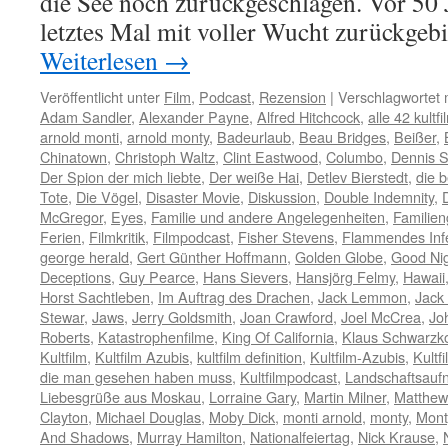
die See noch zurückgeschlagen. Vor 50 J
letztes Mal mit voller Wucht zurückgeb
Weiterlesen
→
Veröffentlicht unter
Film
,
Podcast
,
Rezension
|
Verschlagwortet 
Adam Sandler
,
Alexander Payne
,
Alfred Hitchcock
,
alle 42 kultf
arnold monti
,
arnold monty
,
Badeurlaub
,
Beau Bridges
,
Beißer
,
Chinatown
,
Christoph Waltz
,
Clint Eastwood
,
Columbo
,
Dennis 
Der Spion der mich liebte
,
Der weiße Hai
,
Detlev Bierstedt
,
die b
Tote
,
Die Vögel
,
Disaster Movie
,
Diskussion
,
Double Indemnity
,
McGregor
,
Eyes
,
Familie und andere Angelegenheiten
,
Familien
Ferien
,
Filmkritik
,
Filmpodcast
,
Fisher Stevens
,
Flammendes Inf
george herald
,
Gert Günther Hoffmann
,
Golden Globe
,
Good Ni
Deceptions
,
Guy Pearce
,
Hans Sievers
,
Hansjörg Felmy
,
Hawaii
Horst Sachtleben
,
Im Auftrag des Drachen
,
Jack Lemmon
,
Jack
Stewar
,
Jaws
,
Jerry Goldsmith
,
Joan Crawford
,
Joel McCrea
,
Jo
Roberts
,
Katastrophenfilme
,
King Of California
,
Klaus Schwarzk
Kultfilm
,
Kultfilm Azubis
,
kultfilm definition
,
Kultfilm-Azubis
,
Kultf
die man gesehen haben muss
,
Kultfilmpodcast
,
Landschaftsau
Liebesgrüße aus Moskau
,
Lorraine Gary
,
Martin Milner
,
Matthew 
Clayton
,
Michael Douglas
,
Moby Dick
,
monti arnold
,
monty
,
Mont
And Shadows
,
Murray Hamilton
,
Nationalfeiertag
,
Nick Krause
,