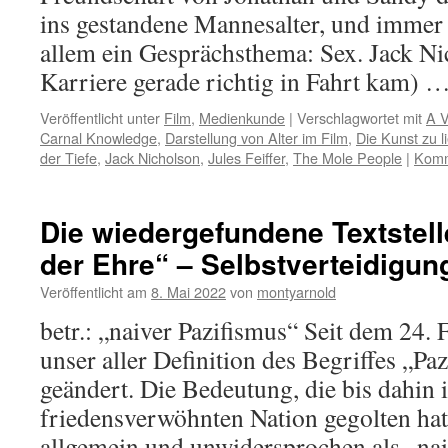
ins gestandene Mannesalter, und immer 
allem ein Gesprächsthema: Sex. Jack Ni
Karriere gerade richtig in Fahrt kam) 
Veröffentlicht unter
Film
,
Medienkunde
|
Verschlagwortet mit
A V
Carnal Knowledge
,
Darstellung von Alter im Film
,
Die Kunst zu l
der Tiefe
,
Jack Nicholson
,
Jules Feiffer
,
The Mole People
|
Komm
Die wiedergefundene Textstell
der Ehre“ – Selbstverteidigu
Veröffentlicht am
8. Mai 2022
von
montyarnold
betr.: „naiver Pazifismus“ Seit dem 24. 
unser aller Definition des Begriffes „Pa
geändert. Die Bedeutung, die bis dahin i
friedensverwöhnten Nation gegolten hat
allgemein und unwidersprochen als „nai