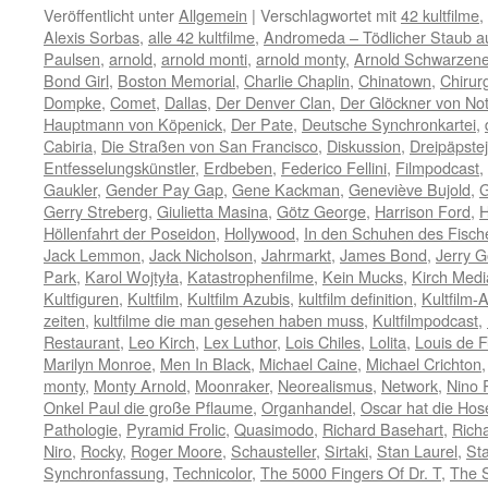
Veröffentlicht unter
Allgemein
|
Verschlagwortet mit
42 kultfilme
,
Alexis Sorbas
,
alle 42 kultfilme
,
Andromeda – Tödlicher Staub a
Paulsen
,
arnold
,
arnold monti
,
arnold monty
,
Arnold Schwarzen
Bond Girl
,
Boston Memorial
,
Charlie Chaplin
,
Chinatown
,
Chirur
Dompke
,
Comet
,
Dallas
,
Der Denver Clan
,
Der Glöckner von No
Hauptmann von Köpenick
,
Der Pate
,
Deutsche Synchronkartei
,
Cabiria
,
Die Straßen von San Francisco
,
Diskussion
,
Dreipäpste
Entfesselungskünstler
,
Erdbeben
,
Federico Fellini
,
Filmpodcast
,
Gaukler
,
Gender Pay Gap
,
Gene Kackman
,
Geneviève Bujold
,
G
Gerry Streberg
,
Giulietta Masina
,
Götz George
,
Harrison Ford
,
H
Höllenfahrt der Poseidon
,
Hollywood
,
In den Schuhen des Fisch
Jack Lemmon
,
Jack Nicholson
,
Jahrmarkt
,
James Bond
,
Jerry G
Park
,
Karol Wojtyła
,
Katastrophenfilme
,
Kein Mucks
,
Kirch Med
Kultfiguren
,
Kultfilm
,
Kultfilm Azubis
,
kultfilm definition
,
Kultfilm-
zeiten
,
kultfilme die man gesehen haben muss
,
Kultfilmpodcast
,
Restaurant
,
Leo Kirch
,
Lex Luthor
,
Lois Chiles
,
Lolita
,
Louis de 
Marilyn Monroe
,
Men In Black
,
Michael Caine
,
Michael Crichton
monty
,
Monty Arnold
,
Moonraker
,
Neorealismus
,
Network
,
Nino 
Onkel Paul die große Pflaume
,
Organhandel
,
Oscar hat die Hose
Pathologie
,
Pyramid Frolic
,
Quasimodo
,
Richard Basehart
,
Rich
Niro
,
Rocky
,
Roger Moore
,
Schausteller
,
Sirtaki
,
Stan Laurel
,
Sta
Synchronfassung
,
Technicolor
,
The 5000 Fingers Of Dr. T
,
The 