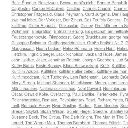
Belle Époque
,
Besetzung
,
Besser geht’s nicht
,
Bonner Republik
Cagliostro
,
Carson McCullers
,
Casting
,
Charles Chaplin
,
Charlie
Christopher Fitzgerald
,
Claus Peymann
,
Curd Jürgens
,
Der Hau
zweimal lebte
,
Der Vorleser
,
Der Zirkus
,
Des Teufels General
,
De
kultfilme
,
Dieter Augustin
,
Diskussion
,
Disney
,
Drei Männer im S
Volkmann
,
Emigration
,
Entnazifizierung
,
Es geschah am hellich
Feuerzangenbowle
,
Filmpodcast
,
Georg Bruckbauer
,
george he
Giuseppe Balsamo
,
Gottbegnadetenliste
,
Große Freiheit Nr. 7
,
G
Maupassant
,
Heath Ledger
,
Heinz Rühmann
,
Helen Hunt
,
Helmu
Hetzfilm
,
Ingrid Steeger
,
Jack Nicholson
,
Jack und Rose
,
James
John Updike
,
Joker
,
Jonathan Roumie
,
Joseph Goebbels
,
Jud S
Kathy Bates
,
Kevin Spacey
,
Klaus Schwarzkopf
,
Kritik
,
Kultfilm
,
Kultfilm-Azubis
,
Kultfilme
,
kultfilme aller zeiten
,
kultfilme die m
Kultfilmpodcast
,
Kurt Tucholsky
,
Leni Riefenstahl
,
Leonardo DiCa
Meryl Streep
,
Michael Shannon
,
Mittelklasse
,
Momo
,
monti arno
Münchhausen
,
Nationalsozialismus
,
Noel Coward
,
Nominierung
Oscar
,
Oswald Kolle
,
Overacting
,
Paul Dahlke
,
Perlenkette
,
Pyra
Reichsparteitag
,
Remake
,
Revolutionary Road
,
Richard Yates
,
R
moll
,
Romuald Pekny
,
Ryan Gosling
,
Sadoul
,
Sam Mendes
,
Sec
Breuer
,
Skyfall
,
Sloan Wilson
,
So ein Flegel
,
Spectre
,
Stanley K
Susanne Beck
,
The Circus
,
The Dark Knight
,
The Man In The Gr
herald
,
The Wrong Man
,
Thomas Bernhard
,
Thomas Fritsch
,
Th