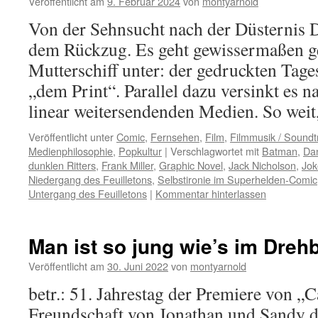
Veröffentlicht am
9. Februar 2024
von
montyarnold
Von der Sehnsucht nach der Düsternis Da
dem Rückzug. Es geht gewissermaßen 
Mutterschiff unter: der gedruckten Tage
„dem Print“. Parallel dazu versinkt es n
linear weitersendenden Medien. So wei
Veröffentlicht unter
Comic
,
Fernsehen
,
Film
,
Filmmusik / Soundt
Medienphilosophie
,
Popkultur
|
Verschlagwortet mit
Batman
,
Da
dunklen Ritters
,
Frank Miller
,
Graphic Novel
,
Jack Nicholson
,
Jok
Niedergang des Feuilletons
,
Selbstironie im Superhelden-Comic
Untergang des Feuilletons
|
Kommentar hinterlassen
Man ist so jung wie’s im Dreh
Veröffentlicht am
30. Juni 2022
von
montyarnold
betr.: 51. Jahrestag der Premiere von 
Freundschaft von Jonathan und Sandy d