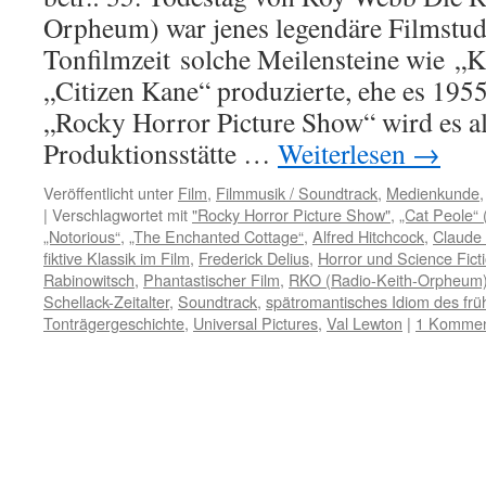
Orpheum) war jenes legendäre Filmstudi
Tonfilmzeit solche Meilensteine wie „
„Citizen Kane“ produzierte, ehe es 1955
„Rocky Horror Picture Show“ wird es al
Produktionsstätte …
Weiterlesen
→
Veröffentlicht unter
Film
,
Filmmusik / Soundtrack
,
Medienkunde
|
Verschlagwortet mit
"Rocky Horror Picture Show"
,
„Cat Peole“ 
„Notorious“
,
„The Enchanted Cottage“
,
Alfred Hitchcock
,
Claude
fiktive Klassik im Film
,
Frederick Delius
,
Horror und Science Fict
Rabinowitsch
,
Phantastischer Film
,
RKO (Radio-Keith-Orpheum
Schellack-Zeitalter
,
Soundtrack
,
spätromantisches Idiom des frü
Tonträgergeschichte
,
Universal Pictures
,
Val Lewton
|
1 Kommen