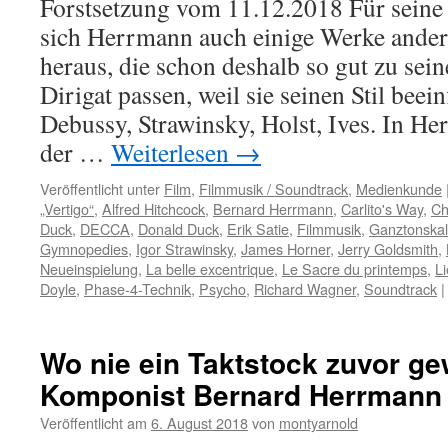
Forstsetzung vom 11.12.2018 Für sein
sich Herrmann auch einige Werke ande
heraus, die schon deshalb so gut zu sei
Dirigat passen, weil sie seinen Stil beei
Debussy, Strawinsky, Holst, Ives. In He
der …
Weiterlesen
→
Veröffentlicht unter
Film
,
Filmmusik / Soundtrack
,
Medienkunde
„Vertigo“
,
Alfred Hitchcock
,
Bernard Herrmann
,
Carlito's Way
,
Ch
Duck
,
DECCA
,
Donald Duck
,
Erik Satie
,
Filmmusik
,
Ganztonska
Gymnopedies
,
Igor Strawinsky
,
James Horner
,
Jerry Goldsmith
,
Neueinspielung
,
La belle excentrique
,
Le Sacre du printemps
,
L
Doyle
,
Phase-4-Technik
,
Psycho
,
Richard Wagner
,
Soundtrack
|
Wo nie ein Taktstock zuvor ge
Komponist Bernard Herrmann 
Veröffentlicht am
6. August 2018
von
montyarnold