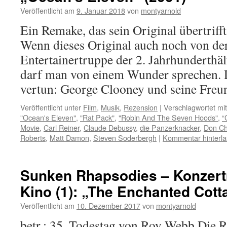
Veröffentlicht am
9. Januar 2018
von
montyarnold
Ein Remake, das sein Original übertrifft,
Wenn dieses Original auch noch von der
Entertainertruppe der 2. Jahrhunderthälf
darf man von einem Wunder sprechen. D
vertun: George Clooney und seine Fre
Veröffentlicht unter
Film
,
Musik
,
Rezension
|
Verschlagwortet mit
"Ocean's Eleven"
,
"Rat Pack"
,
"Robin And The Seven Hoods"
,
“
Movie
,
Carl Reiner
,
Claude Debussy
,
die Panzerknacker
,
Don Ch
Roberts
,
Matt Damon
,
Steven Soderbergh
|
Kommentar hinterl
Sunken Rhapsodies – Konzert
Kino (1): „The Enchanted Cott
Veröffentlicht am
10. Dezember 2017
von
montyarnold
betr.: 35. Todestag von Roy Webb Die 