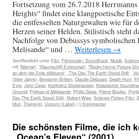
Fortsetzung vom 26.7.2018 Herrmanns
Heights“ findet eine klangpoetische En
die entfesselten Naturgewalten wie für 
Herzen seiner Helden. Stilistisch steht 
Nachfolge von Debussys symbolischen D
Melisande“ und …
Weiterlesen
→
Veröffentlicht unter
Film
,
Filmmusik / Soundtrack
,
Musik
,
Science
mit
"Marnie"
,
"Raumschiff Enterprise"
,
"Rocky Horror Picture Sh
an dem die Erde stillstand“
,
„The Day The Earth Stood Still“
,
„Ve
(50er Jahre)
,
Benjamin Britten
,
Claude Debussy
,
Death Hunt
,
Fi
Eyre
,
John Cage
,
Karlheinz Stockhausen
,
Klassischer Soundtra
Ground
,
Pelleas et Melisande
,
Philip Glass
,
Pierre Boulez
,
Port
Day The Earth Stood Still)
,
Robert Wise
,
Science-Fiction-Film
,
S
Muir
,
Theremin
,
Unicorn (Label)
|
1 Kommentar
Die schönsten Filme, die ich k
„Ocean’s Eleven“ (2001)