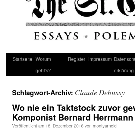
Startseite
Worum
Register
Impressum
Datenschu
geht’s?
erklärung
Claude Debussy
Schlagwort-Archiv:
Wo nie ein Taktstock zuvor ge
Komponist Bernard Herrmann 
Veröffentlicht am
18. Dezember 2018
von
montyarnold