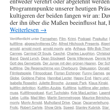
entweder verehrt oder abgelehnt werden,
Programmpunkte unserer heutigen Präs
kultigeren der beiden fangen wir an: Da
der ihn über die Maßen beeinflusst hat
Weiterlesen
→
Veröffentlicht unter
Fernsehen
,
Film
,
Krimi
,
Podcast
,
Popkultur
,
kultfilme
,
abgeschnittenes Ohr
,
Alfred Hitchcock Presents
,
Alger
arnold
,
arnold monti
,
arnold monty
,
arte
,
Arthaus
,
Billy Bob Thor
Cannes
,
Carnival Of Souls
,
Caxché
,
Charles Laughton
,
Christop
Band
,
David Lynch
,
Dean Stockwell
,
Denis Villeneuve
,
Dennis H
Gott des Gemetzels
,
Der Junge mit den grünen Haaren
,
Der Sc
kultfilme
,
Die Regenschirme von Cherbourg
,
Diskussion
,
Donald
Filmfestspiele
,
Filmpodcast
,
Florian Eichinger
,
Funny Games
,
ge
Globe
,
Goldene Palme
,
Hannibal Lecter
,
Happy End
,
Harry und 
Isabella Rosselini
,
Juliette Binoche
,
Jurassic Park
,
Klaus Kinski
,
kultfilm definition
,
Kultfilm-Azubis
,
Kultfilme
,
kultfilme aller zeiten
muss
,
Kultfilmpodcast
,
Kurt Tucholsky
,
Kyle MacLachlan
,
Laserd
Liebe
,
Lolita
,
Mad Men
,
Martin Semmelrogge
,
Maurice Bénicho
monty
,
Monty Arnold
,
Mulholland Drive
,
Oscar
,
Oscarverleihung
Frolic
,
Robert Carlyle
,
Show Girls
,
Speed
,
Stanley Kubrick
,
Star