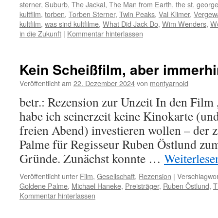
sterner
,
Suburb
,
The Jackal
,
The Man from Earth
,
the st. georg
kultfilm
,
torben
,
Torben Sterner
,
Twin Peaks
,
Val Klimer
,
Vergewa
kultfilm
,
was sind kultfilme
,
What Did Jack Do
,
Wim Wenders
,
Wo
in die Zukunft
|
Kommentar hinterlassen
Kein Scheißfilm, aber immerhi
Veröffentlicht am
22. Dezember 2024
von
montyarnold
betr.: Rezension zur Unzeit In den Film
habe ich seinerzeit keine Kinokarte (un
freien Abend) investieren wollen – der
Palme für Regisseur Ruben Östlund zum 
Gründe. Zunächst konnte …
Weiterles
Veröffentlicht unter
Film
,
Gesellschaft
,
Rezension
|
Verschlagwor
Goldene Palme
,
Michael Haneke
,
Preisträger
,
Ruben Östlund
,
T
Kommentar hinterlassen