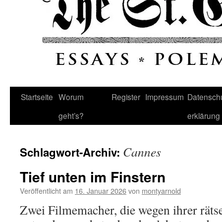
Startseite
Worum
Register
Impressum
Datenschu
geht’s?
erklärung
Cannes
Schlagwort-Archiv:
Tief unten im Finstern
Veröffentlicht am
16. Januar 2026
von
montyarnold
Zwei Filmemacher, die wegen ihrer räts