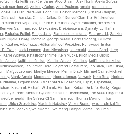
ortet mit
42 kultfilme
,
70er Jahre
,
Aldo Silvani
,
Alex North
,
Alexis Sorbas
,
Staub aus dem All
,
Anthony Quinn
,
Arno Paulsen
,
arnold
,
arnold monti
,
topsie
,
Bastian Pastewka
,
Bond Girl
,
Boston Memorial
,
Charlie Chaplin
,
,
Christoph Dompke
,
Comet
,
Dallas
,
Der Denver Clan
,
Der Glöckner von
uptmann von Köpenick
,
Der Pate
,
Deutsche Synchronkartei
,
die besten
aßen von San Francisco
,
Diskussion
,
Dreipäpstejahr
,
Dynasty
,
Ed Harris
,
en
,
Federico Fellini
,
Filmpodcast
,
Flammendes Inferno
,
Futureworld
,
Gaukler
,
ève Bujold
,
Georg Thomalla
,
george herald
,
Gerry Streberg
,
Giulietta
ut Käutner
,
Hibernatus
,
Höllenfahrt der Poseidon
,
Hollywood
,
In den
J.R. Ewing
,
Jack Lemmon
,
Jack Nicholson
,
Jahrmarkt
,
James Bond
,
Jerry
k
,
Karol Wojtyła
,
Katastrophenfilme
,
Kein Mucks
,
Kirch Media Group
,
film Azubis
,
kultfilm definition
,
Kultfilm-Azubis
,
Kultfilme
,
kultfilme aller zeiten
,
ultfilmpodcast
,
Last Action Hero
,
Le grand Restaurant
,
Leo Kirch
,
Lex Luthor
,
um
,
Margot Leonard
,
Marilyn Monroe
,
Men In Black
,
Michael Caine
,
Michael
monty
,
Monty Arnold
,
Moonraker
,
Neorealismus
,
Network
,
Nino Rota
,
Norbert
ße Pflaume
,
Organhandel
,
Oscar hat die Hosen voll
,
Papst
,
Papstwahl
,
ichard Basehart
,
Richard Widmark
,
Rip Torn
,
Robert De Niro
,
Rocky
,
Roger
Stanley Kubrick
,
sterner
,
Synchronfassung
,
Technicolor
,
The 5000 Fingers Of
t. george herald
,
The Streets Of San Francisco
,
Thomas Magnum
,
Tom
rner
,
Ulrich Gressieker
,
Vladimir Nabokov
,
Volker Brandt
,
was ist ein kultfilm
,
ettlauf mit der Zeit
,
Wolf Martini
,
Wolfgang Pampel
,
Zorba The Greek
|