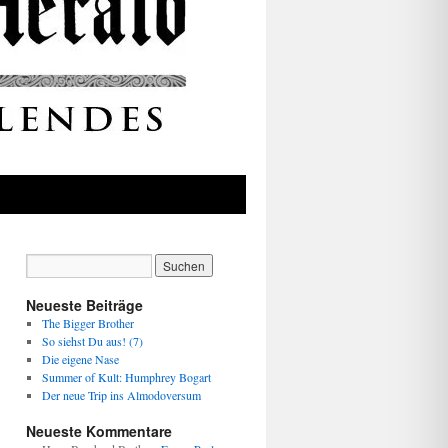
Neueste Beiträge
The Bigger Brother
So siehst Du aus! (7)
Die eigene Nase
Summer of Kult: Humphrey Bogart
Der neue Trip ins Almodoversum
Neueste Kommentare