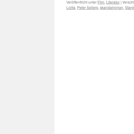
Veröffentlicht unter
Film
,
Literatur
|
Versch
Lolita
,
Peter Sellers
,
skandalroman
,
Stanl