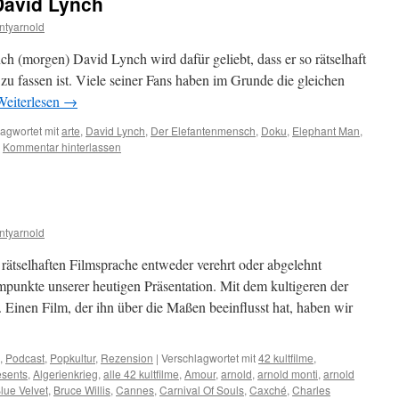
David Lynch
ntyarnold
ch (morgen) David Lynch wird dafür geliebt, dass er so rätselhaft
 zu fassen ist. Viele seiner Fans haben im Grunde die gleichen
Weiterlesen
→
agwortet mit
arte
,
David Lynch
,
Der Elefantenmensch
,
Doku
,
Elephant Man
,
Kommentar hinterlassen
ntyarnold
rätselhaften Filmsprache entweder verehrt oder abgelehnt
mpunkte unserer heutigen Präsentation. Mit dem kultigeren der
 Einen Film, der ihn über die Maßen beeinflusst hat, haben wir
,
Podcast
,
Popkultur
,
Rezension
|
Verschlagwortet mit
42 kultfilme
,
esents
,
Algerienkrieg
,
alle 42 kultfilme
,
Amour
,
arnold
,
arnold monti
,
arnold
lue Velvet
,
Bruce Willis
,
Cannes
,
Carnival Of Souls
,
Caxché
,
Charles