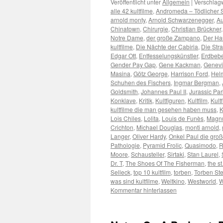
Veröffentlicht unter
Allgemein
|
Verschlagw
alle 42 kultfilme
,
Andromeda – Tödlicher 
arnold monty
,
Arnold Schwarzenegger
,
Au
Chinatown
,
Chirurgie
,
Christian Brückner
Notre Dame
,
der große Zampano
,
Der Ha
kultfilme
,
Die Nächte der Cabiria
,
Die Str
Edgar Ott
,
Entfesselungskünstler
,
Erdbeb
Gender Pay Gap
,
Gene Kackman
,
Genevi
Masina
,
Götz George
,
Harrison Ford
,
Helm
Schuhen des Fischers
,
Ingmar Bergman
,
Goldsmith
,
Johannes Paul II
,
Jurassic Par
Konklave
,
Kritik
,
Kultfiguren
,
Kultfilm
,
Kult
kultfilme die man gesehen haben muss
,
K
Lois Chiles
,
Lolita
,
Louis de Funès
,
Magn
Crichton
,
Michael Douglas
,
monti arnold
,
Langer
,
Oliver Hardy
,
Onkel Paul die gro
Pathologie
,
Pyramid Frolic
,
Quasimodo
,
R
Moore
,
Schausteller
,
Sirtaki
,
Stan Laurel
,
Dr. T
,
The Shoes Of The Fisherman
,
the s
Selleck
,
top 10 kultfilm
,
torben
,
Torben Ste
was sind kultfilme
,
Weltkino
,
Westworld
,
W
Kommentar hinterlassen