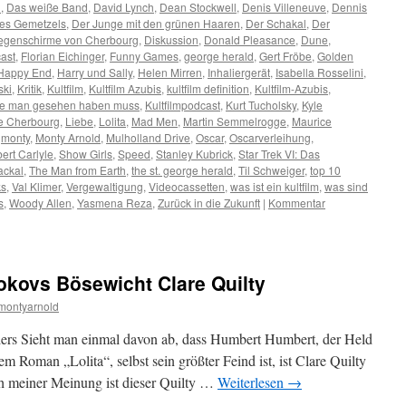
l
,
Das weiße Band
,
David Lynch
,
Dean Stockwell
,
Denis Villeneuve
,
Dennis
des Gemetzels
,
Der Junge mit den grünen Haaren
,
Der Schakal
,
Der
egenschirme von Cherbourg
,
Diskussion
,
Donald Pleasance
,
Dune
,
ast
,
Florian Eichinger
,
Funny Games
,
george herald
,
Gert Fröbe
,
Golden
Happy End
,
Harry und Sally
,
Helen Mirren
,
Inhaliergerät
,
Isabella Rosselini
,
ski
,
Kritik
,
Kultfilm
,
Kultfilm Azubis
,
kultfilm definition
,
Kultfilm-Azubis
,
 die man gesehen haben muss
,
Kultfilmpodcast
,
Kurt Tucholsky
,
Kyle
de Cherbourg
,
Liebe
,
Lolita
,
Mad Men
,
Martin Semmelrogge
,
Maurice
,
monty
,
Monty Arnold
,
Mulholland Drive
,
Oscar
,
Oscarverleihung
,
ert Carlyle
,
Show Girls
,
Speed
,
Stanley Kubrick
,
Star Trek VI: Das
ackal
,
The Man from Earth
,
the st. george herald
,
Til Schweiger
,
top 10
ks
,
Val Klimer
,
Vergewaltigung
,
Videocassetten
,
was ist ein kultfilm
,
was sind
s
,
Woody Allen
,
Yasmena Reza
,
Zurück in die Zukunft
|
Kommentar
okovs Bösewicht Clare Quilty
montyarnold
ellers Sieht man einmal davon ab, dass Humbert Humbert, der Held
Roman „Lolita“, selbst sein größter Feind ist, ist Clare Quilty
h meiner Meinung ist dieser Quilty …
Weiterlesen
→