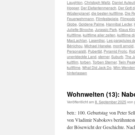
Laughton
,
Christoph Waltz
,
Daniel Auteui
Hopper
,
Der Elefantenmensch
,
Der Gott 
Wüstenplanet
,
die besten kultfilme
,
Die R
Feuerwehrmann
,
Filmfestspiele
,
Filmpodc
Globe
,
Goldene Palme
,
Hannibal Lecter
,
Juliette Binoche
,
Jurassic Park
,
Klaus Kin
Kultfilme
,
kultfilme aller zeiten
,
kultfilme
MacLachlan
,
Laserdisc
,
Les parapluies 
Bénichou
,
Michael Haneke
,
monti arnold
Personalstil
,
Pubertät
,
Pyramid Frolic
,
Rob
unentdeckte Land
,
sterner
,
Suburb
,
The J
kultfilm
,
torben
,
Torben Sterner
,
Twin Pea
kultfilme
,
What Did Jack Do
,
Wim Wender
hinterlassen
Wohnwelten (13): Nab
Veröffentlicht am
8. September 2025
von
betr.: 100. Geburtstag von Peter S
von Vladimir Nabokovs berühmtestem 
der Bösewicht der Geschichte. Nac