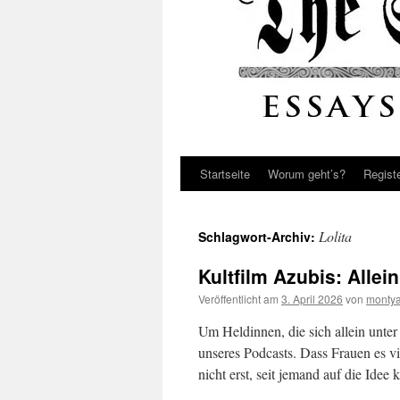
Startseite
Worum geht’s?
Regist
Lolita
Schlagwort-Archiv:
Kultfilm Azubis: Allei
Veröffentlicht am
3. April 2026
von
montya
Um Heldinnen, die sich allein unte
unseres Podcasts. Dass Frauen es v
nicht erst, seit jemand auf die Id