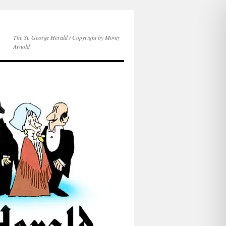
The St. George Herald / Copyright by Monty
Arnold