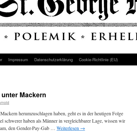
er
Impressum
Datenschutz­erklärung
Cookie-Richtlinie (EU)
n unter Mackern
rnold
r Mackern herumzuschlagen haben, geht es in der heutigen Folge
iel schwerer haben als Männer in vergleichbarer Lage, wissen wir
ee kam, den Gender-Pay-Gab …
Weiterlesen
→