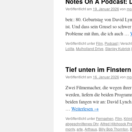
Notes On A Podcast: 
Veröffentlicht am
19. Januar 2026
von
mo
betr.: 80. Geburtstag von David Lyn
ist. Und dass sein Grusel so schwer
Probleme mit ihm, die ich auch …
Veröffentlicht unter
Film
,
Podcast
|
Verschl
Lolita
,
Mulholland Drive
,
Stanley Kubrick
|
Tief unten im Finstern
Veröffentlicht am
16. Januar 2026
von
mo
Zwei Filmemacher, die wegen ihrer 
werden, liefern die beiden Program
beiden fangen wir an: David Lynch.
…
Weiterlesen
→
Veröffentlicht unter
Fernsehen
,
Film
,
Krimi
abgeschnittenes Ohr
,
Alfred Hitchcock Pr
monty
,
arte
,
Arthaus
,
Billy Bob Thornton
,
B