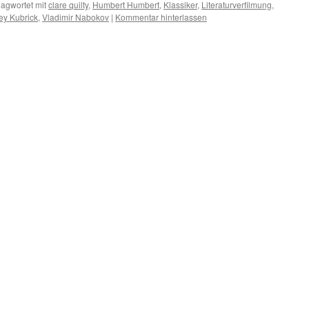
lagwortet mit
clare quilty
,
Humbert Humbert
,
Klassiker
,
Literaturverfilmung
,
ey Kubrick
,
Vladimir Nabokov
|
Kommentar hinterlassen