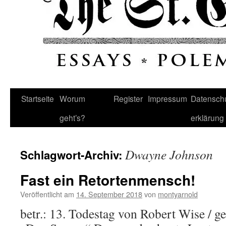
Startseite
Worum
Register
Impressum
Datenschu
geht’s?
erklärung
Dwayne Johnson
Schlagwort-Archiv:
Fast ein Retortenmensch!
Veröffentlicht am
14. September 2018
von
montyarnold
betr.: 13. Todestag von Robert Wise / 