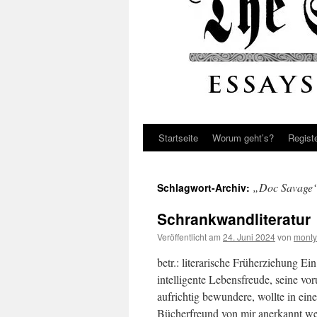
Startseite
Worum geht’s?
Regist
„Doc Savage
Schlagwort-Archiv:
Schrankwandliteratur
Veröffentlicht am
24. Juni 2024
von
monty
betr.: literarische Früherziehung Ei
intelligente Lebensfreude, seine voru
aufrichtig bewundere, wollte in ein
Bücherfreund von mir anerkannt 