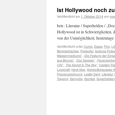
Ist Hollywood noch zu
Veröffentlicht am
1. Oktober 2014
von
mon
betr.: Literatur / Superhelden / „D
Hollywood ist in Schwierigkeiten, 
von der Unmöglichkeit, heutzutage
Veröffentlicht unter
Comic
,
Essay
,
Film
,
Li
Biographisches
,
Popkultur
,
Science Fictio
Massenmediums“
,
„Die Festung der Eins
aus Bronze“
,
„Doc Savage“
,
„Feuerzeich
City“
,
„The Secret In The Sky“
,
Captain Fl
Lovecraft
,
Heck Noe
,
Hoheluftchaussee 
Figurenzeichnung
,
Lester Dent
,
Literatur
,
Topping
,
Storyville
,
Stunted
,
Superhelden