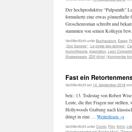
Der hochproduktive “Pulpsmith” Lest
formulierte eine etwas gönnerhafte
Groschenroman schreibt und bekam 
stammten von seinen Kollegen bz
Veröffentlicht unter
Buchauszug
,
Essay
,
F
„Doc Savage“
,
„Le pirate des abîmes“
,
Ca
Humortheorie
,
Inspiration
,
Leon Cimpelli
Shakespeare
,
ZDF-Krimi
|
Kommentar hin
Fast ein Retortenmen
Veröffentlicht am
14. September 2018
vo
betr.: 13. Todestag von Robert Wi
Leute, die ihre Fragen nur stellten,
Hollywoods Grabung nach klassisc
dringt in eine …
Weiterlesen
→
Veröffentlicht unter
Comic
,
Film
,
Krimi
,
Lit
Verschlagwortet mit
"Spider-Man"
,
"Tarzan