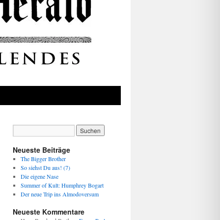
Neueste Beiträge
The Bigger Brother
So siehst Du aus! (7)
Die eigene Nase
Summer of Kult: Humphrey Bogart
Der neue Trip ins Almodoversum
Neueste Kommentare