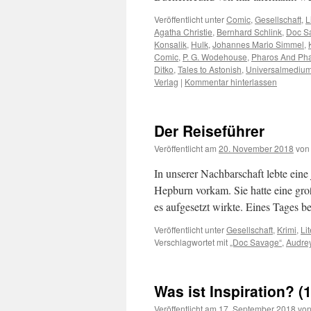
Veröffentlicht unter
Comic
,
Gesellschaft
,
L
Agatha Christie
,
Bernhard Schlink
,
Doc S
Konsalik
,
Hulk
,
Johannes Mario Simmel
,
Comic
,
P. G. Wodehouse
,
Pharos And Pha
Ditko
,
Tales to Astonish
,
Universalmediu
Verlag
|
Kommentar hinterlassen
Der Reiseführer
Veröffentlicht am
20. November 2018
von
In unserer Nachbarschaft lebte ein
Hepburn vorkam. Sie hatte eine gr
es aufgesetzt wirkte. Eines Tages b
Veröffentlicht unter
Gesellschaft
,
Krimi
,
Lit
Verschlagwortet mit
„Doc Savage“
,
Audre
Was ist Inspiration? (1
Veröffentlicht am
17. September 2018
vo