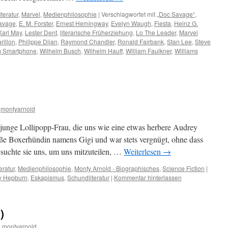
iteratur
,
Marvel
,
Medienphilosophie
|
Verschlagwortet mit
„Doc Savage“
,
avage
,
E. M. Forster
,
Ernest Hemingway
,
Evelyn Waugh
,
Fiesta
,
Heinz G.
Karl May
,
Lester Dent
,
literarische Früherziehung
,
Lo The Leader
,
Marvel
rillon
,
Philippe Dijan
,
Raymond Chandler
,
Ronald Fairbank
,
Stan Lee
,
Steve
m Smartphone
,
Wilhelm Busch
,
Wilhelm Hauff
,
William Faulkner
,
Williams
montyarnold
e junge Lollipopp-Frau, die uns wie eine etwas herbere Audrey
oße Boxerhündin namens Gigi und war stets vergnügt, ohne dass
esuchte sie uns, um uns mitzuteilen, …
Weiterlesen
→
eratur
,
Medienphilosophie
,
Monty Arnold - Biographisches
,
Science Fiction
|
y Hepburn
,
Eskapismus
,
Schundliteratur
|
Kommentar hinterlassen
)
n
montyarnold