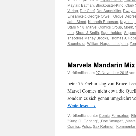
Mayfair
,
Batman
,
Blockbuster-Kino
,
Clark 
Verlag
,
Der Chef
,
Der Superkiller
,
Dwayne
Einsamkeit
,
George Orwell
,
Große Depres
John Steed
,
Kenneth Robeson
,
Krypton
,
Stars Nr. 8
,
Marvel Comics Group
,
Monk
,
Lee
,
Street & Smith
,
Superhelden
,
Super
Theodore Marley Brooks
,
Thomas J. Robe
Baumhofer
,
William Harper Littlejohn
,
Zer
Marvels Mandarin Mix 
Veröffentlicht am
27. November 2015
von
betr.: 75. Geburtstag von Bruce Lee 
Marvel Comics nicht etwa die Quel
sondern es sich genau umgekehrt ve
Weiterlesen
→
Veröffentlicht unter
Comic
,
Fernsehen
,
Fi
"Kung Fu Fighting"
,
„Doc Savage“
,
„Maste
Comics
,
Pulps
,
Sax Rohmer
|
Kommentar 