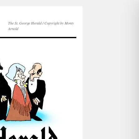
The St. George Herald / Copyright by Monty
Arnold