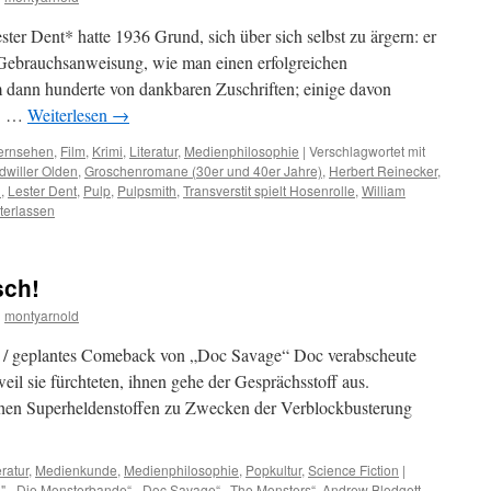
er Dent* hatte 1936 Grund, sich über sich selbst zu ärgern: er
 Gebrauchsanweisung, wie man einen erfolgreichen
dann hunderte von dankbaren Zuschriften; einige davon
w. …
Weiterlesen
→
ernsehen
,
Film
,
Krimi
,
Literatur
,
Medienphilosophie
|
Verschlagwortet mit
dwiller Olden
,
Groschenromane (30er und 40er Jahre)
,
Herbert Reinecker
,
n
,
Lester Dent
,
Pulp
,
Pulpsmith
,
Transverstit spielt Hosenrolle
,
William
terlassen
sch!
n
montyarnold
se / geplantes Comeback von „Doc Savage“ Doc verabscheute
 weil sie fürchteten, ihnen gehe der Gesprächsstoff aus.
hen Superheldenstoffen zu Zwecken der Verblockbusterung
eratur
,
Medienkunde
,
Medienphilosophie
,
Popkultur
,
Science Fiction
|
"
,
„Die Monsterbande“
,
„Doc Savage“
,
„The Monsters“
,
Andrew Blodgett