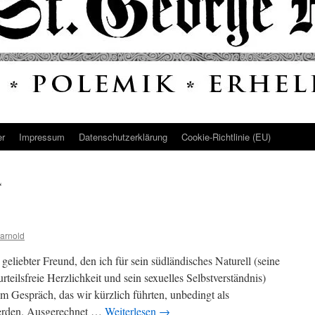
er
Impressum
Datenschutz­erklärung
Cookie-Richtlinie (EU)
“
arnold
n geliebter Freund, den ich für sein südländisches Naturell (seine
rteilsfreie Herzlichkeit und sein sexuelles Selbstverständnis)
em Gespräch, das wir kürzlich führten, unbedingt als
werden. Ausgerechnet …
Weiterlesen
→