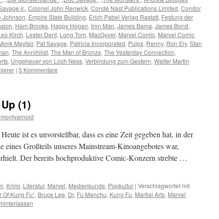
Savage jr.
,
Colonel John Renwick
,
Condé Nast Publications Limited
,
Condor
 Johnson
,
Empire State Building
,
Erich Pabel Verlag Rastatt
,
Festung der
sion
,
Ham Brooks
,
Happy Hogan
,
Iron Man
,
James Bama
,
James Bond
,
Leo Kirch
,
Lester Dent
,
Long Tom
,
MacGyver
,
Marvel Comic
,
Marvel Comic
Monk Mayfair
,
Pat Savage
,
Patricia Incorporated
,
Pulps
,
Renny
,
Ron Ely
,
Stan
man
,
The Annihilist
,
The Man of Bronze
,
The Yesterday Connection
,
rts
,
Ungeheuer von Loch Ness
,
Verbindung zum Gestern
,
Walter Martin
nierer
|
5 Kommentare
Up (1)
montyarnold
Heute ist es unvorstellbar, dass es eine Zeit gegeben hat, in der
le eines Großteils unseres Mainstream-Kinoangebotes war,
rhielt. Der bereits hochproduktive Comic-Konzern strebte …
lm
,
Krimi
,
Literatur
,
Marvel
,
Medienkunde
,
Popkultur
|
Verschlagwortet mit
r Of Kung Fu“
,
Bruce Lee
,
Dr
,
Fu Manchu
,
Kung Fu
,
Martial Arts
,
Marvel
hinterlassen