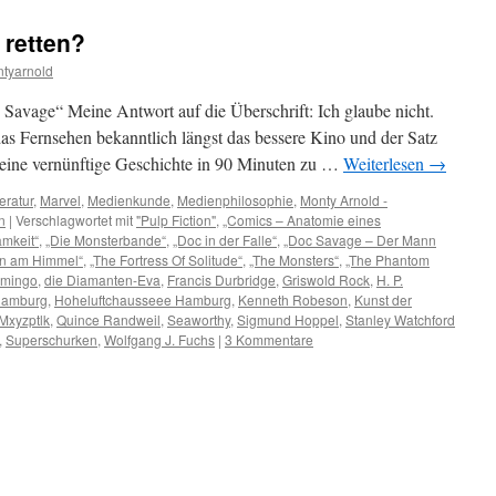
 retten?
tyarnold
oc Savage“ Meine Antwort auf die Überschrift: Ich glaube nicht.
das Fernsehen bekanntlich längst das bessere Kino und der Satz
 eine vernünftige Geschichte in 90 Minuten zu …
Weiterlesen
→
teratur
,
Marvel
,
Medienkunde
,
Medienphilosophie
,
Monty Arnold -
n
|
Verschlagwortet mit
"Pulp Fiction"
,
„Comics – Anatomie eines
amkeit“
,
„Die Monsterbande“
,
„Doc in der Falle“
,
„Doc Savage – Der Mann
en am Himmel“
,
„The Fortress Of Solitude“
,
„The Monsters“
,
„The Phantom
amingo
,
die Diamanten-Eva
,
Francis Durbridge
,
Griswold Rock
,
H. P.
Hamburg
,
Hoheluftchausseee Hamburg
,
Kenneth Robeson
,
Kunst der
Mxyzptlk
,
Quince Randweil
,
Seaworthy
,
Sigmund Hoppel
,
Stanley Watchford
,
Superschurken
,
Wolfgang J. Fuchs
|
3 Kommentare