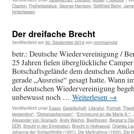
Clapton
,
Freiheitsstatue
,
George Harrison
,
Gottfried Benn
,
Jame
hinterlassen
Der dreifache Brecht
Veröffentlicht am
30. September 2014
von
montyarnold
betr.: Deutsche Wiedervereinigung / Ber
25 Jahren fielen überglückliche Camper
Botschaftsgelände dem deutschen Außen
gerade „Ausreise“ gesagt hatte. Wann i
der deutschen Wiedervereinigung begeh
unbewusst noch …
Weiterlesen
→
Veröffentlicht unter
Essay
,
Gesellschaft
,
Literatur
,
Portrait
,
Theat
septembre"
,
"Dreigroschenoper"
,
"Erinnerung an die Marie A."
,
Alexander von Granach
,
Andy Warhol
,
Beethoven
,
Beggar's Op
DDR
,
Brecht in der Emigration
,
Brecht in Hollywood
,
Charles La
Johanna der Schlachthöfe (1931)
,
Die Maßnahme (1930)
,
Die M