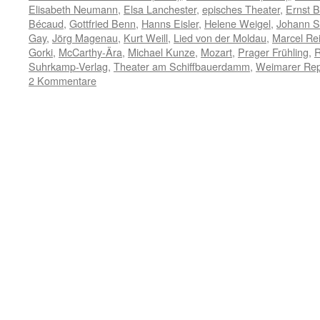
Elisabeth Neumann
,
Elsa Lanchester
,
episches Theater
,
Ernst 
Bécaud
,
Gottfried Benn
,
Hanns Eisler
,
Helene Weigel
,
Johann S
Gay
,
Jörg Magenau
,
Kurt Weill
,
Lied von der Moldau
,
Marcel Rei
Gorki
,
McCarthy-Ära
,
Michael Kunze
,
Mozart
,
Prager Frühling
,
R
Suhrkamp-Verlag
,
Theater am Schiffbauerdamm
,
Weimarer Rep
2 Kommentare