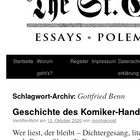
Startseite
Worum
Register
Impressum
Datenschu
geht’s?
erklärung
Gottfried Benn
Schlagwort-Archiv:
Geschichte des Komiker-Hand
Veröffentlicht am
12. Oktober 2020
von
montyarnold
Wer liest, der bleibt – Dichtergesang, li