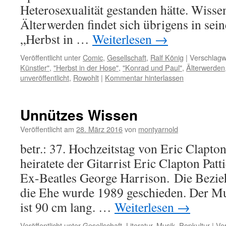
Heterosexualität gestanden hätte. Wis
Älterwerden findet sich übrigens in se
„Herbst in …
Weiterlesen
→
Veröffentlicht unter
Comic
,
Gesellschaft
,
Ralf König
|
Verschlagw
Künstler"
,
"Herbst in der Hose"
,
"Konrad und Paul"
,
Älterwerden
unveröffentlicht
,
Rowohlt
|
Kommentar hinterlassen
Unnützes Wissen
Veröffentlicht am
28. März 2016
von
montyarnold
betr.: 37. Hochzeitstag von Eric Clapto
heiratete der Gitarrist Eric Clapton Pat
Ex-Beatles George Harrison. Die Bezieh
die Ehe wurde 1989 geschieden. Der Mu
ist 90 cm lang. …
Weiterlesen
→
Veröffentlicht unter
Gesellschaft
,
Literatur
,
Musik
,
Popkultur
|
Ver