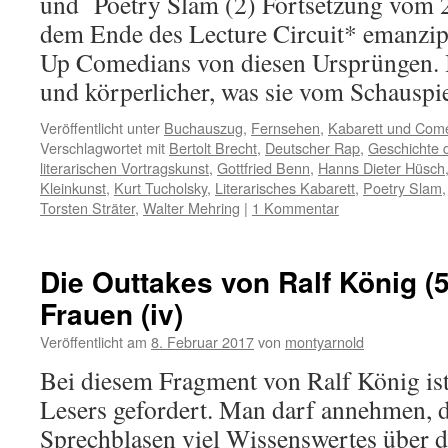
und Poetry Slam (2) Fortsetzung vom 2
dem Ende des Lecture Circuit* emanzipi
Up Comedians von diesen Ursprüngen. I
und körperlicher, was sie vom Schausp
Veröffentlicht unter
Buchauszug
,
Fernsehen
,
Kabarett und Com
Verschlagwortet mit
Bertolt Brecht
,
Deutscher Rap
,
Geschichte 
literarischen Vortragskunst
,
Gottfried Benn
,
Hanns Dieter Hüsch
Kleinkunst
,
Kurt Tucholsky
,
Literarisches Kabarett
,
Poetry Slam
Torsten Sträter
,
Walter Mehring
|
1 Kommentar
Die Outtakes von Ralf König (5
Frauen (iv)
Veröffentlicht am
8. Februar 2017
von
montyarnold
Bei diesem Fragment von Ralf König ist
Lesers gefordert. Man darf annehmen, d
Sprechblasen viel Wissenswertes über 