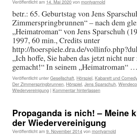
Veröffentlicht am
14. Mai 2020
von
montyarnold
betr.: 65. Geburtstag von Jens Sparsch
Zimmerspringbrunnen“ – nach dem gle
„Heimatroman“ von Jens Sparschuh (19
1997, 60 min., Credits unter
http://hoerspiele.dra.de/vollinfo.php
„Ich hoffe, Sie haben das jetzt nicht nur 
gemacht!“ In seinem „Heimatroman“ 
Veröffentlicht unter
Gesellschaft
,
Hörspiel
,
Kabarett und Comed
Der Zimmerspringbrunnen
,
Hörspiel
,
Jens Sparschuh
,
Wendeco
Wiedervereinigung
|
Kommentar hinterlassen
Propaganda is nich! – Meine k
der Wiedervereinigung
Veröffentlicht am
9. November 2014
von
montyarnold