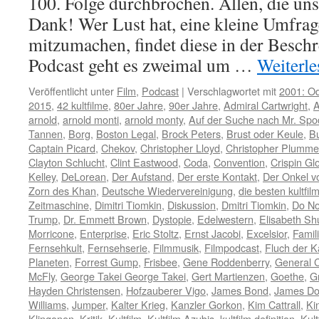
100. Folge durchbrochen. Allen, die uns
Dank! Wer Lust hat, eine kleine Umfra
mitzumachen, findet diese in der Besch
Podcast geht es zweimal um …
Weiterl
Veröffentlicht unter
Film
,
Podcast
|
Verschlagwortet mit
2001: O
2015
,
42 kultfilme
,
80er Jahre
,
90er Jahre
,
Admiral Cartwright
,
A
arnold
,
arnold monti
,
arnold monty
,
Auf der Suche nach Mr. Spo
Tannen
,
Borg
,
Boston Legal
,
Brock Peters
,
Brust oder Keule
,
B
Captain Picard
,
Chekov
,
Christopher Lloyd
,
Christopher Plumme
Clayton Schlucht
,
Clint Eastwood
,
Coda
,
Convention
,
Crispin Gl
Kelley
,
DeLorean
,
Der Aufstand
,
Der erste Kontakt
,
Der Onkel 
Zorn des Khan
,
Deutsche Wiedervereinigung
,
die besten kultfil
Zeitmaschine
,
Dimitri Tiomkin
,
Diskussion
,
Dmitri Tiomkin
,
Do No
Trump
,
Dr. Emmett Brown
,
Dystopie
,
Edelwestern
,
Elisabeth Sh
Morricone
,
Enterprise
,
Eric Stoltz
,
Ernst Jacobi
,
Excelsior
,
Famil
Fernsehkult
,
Fernsehserie
,
Filmmusik
,
Filmpodcast
,
Fluch der K
Planeten
,
Forrest Gump
,
Frisbee
,
Gene Roddenberry
,
General 
McFly
,
George Takei George Takei
,
Gert Martienzen
,
Goethe
,
G
Hayden Christensen
,
Hofzauberer Vigo
,
James Bond
,
James D
Williams
,
Jumper
,
Kalter Krieg
,
Kanzler Gorkon
,
Kim Cattrall
,
Ki
Klingonen
,
Kritik
,
Kultfilm
,
Kultfilm Azubis
,
kultfilm definition
,
Kult