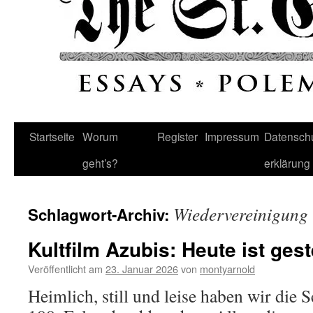
Startseite
Worum
Register
Impressum
Datenschu
geht’s?
erklärung
Wiedervereinigung
Schlagwort-Archiv:
Kultfilm Azubis: Heute ist ges
Veröffentlicht am
23. Januar 2026
von
montyarnold
Heimlich, still und leise haben wir die 