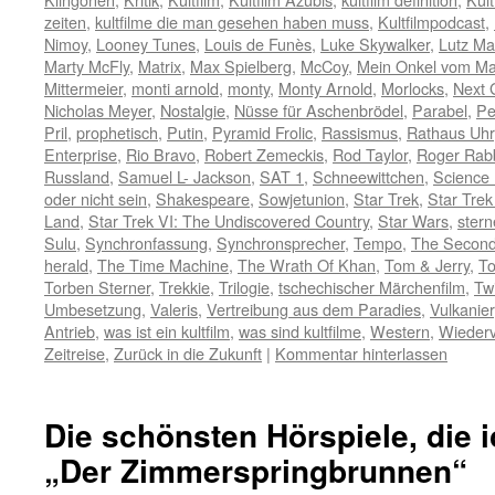
zeiten
,
kultfilme die man gesehen haben muss
,
Kultfilmpodcast
,
Nimoy
,
Looney Tunes
,
Louis de Funès
,
Luke Skywalker
,
Lutz Ma
Marty McFly
,
Matrix
,
Max Spielberg
,
McCoy
,
Mein Onkel vom Ma
Mittermeier
,
monti arnold
,
monty
,
Monty Arnold
,
Morlocks
,
Next 
Nicholas Meyer
,
Nostalgie
,
Nüsse für Aschenbrödel
,
Parabel
,
Pe
Pril
,
prophetisch
,
Putin
,
Pyramid Frolic
,
Rassismus
,
Rathaus Uhr
Enterprise
,
Rio Bravo
,
Robert Zemeckis
,
Rod Taylor
,
Roger Rabb
Russland
,
Samuel L- Jackson
,
SAT 1
,
Schneewittchen
,
Science 
oder nicht sein
,
Shakespeare
,
Sowjetunion
,
Star Trek
,
Star Trek 
Land
,
Star Trek VI: The Undiscovered Country
,
Star Wars
,
stern
Sulu
,
Synchronfassung
,
Synchronsprecher
,
Tempo
,
The Second
herald
,
The Time Machine
,
The Wrath Of Khan
,
Tom & Jerry
,
To
Torben Sterner
,
Trekkie
,
Trilogie
,
tschechischer Märchenfilm
,
Tw
Umbesetzung
,
Valeris
,
Vertreibung aus dem Paradies
,
Vulkanier
Antrieb
,
was ist ein kultfilm
,
was sind kultfilme
,
Western
,
Wiederv
Zeitreise
,
Zurück in die Zukunft
|
Kommentar hinterlassen
Die schönsten Hörspiele, die i
„Der Zimmerspringbrunnen“