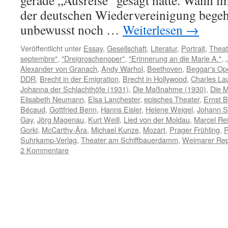
gerade „Ausreise“ gesagt hatte. Wann i
der deutschen Wiedervereinigung begeh
unbewusst noch …
Weiterlesen
→
Veröffentlicht unter
Essay
,
Gesellschaft
,
Literatur
,
Portrait
,
Theat
septembre"
,
"Dreigroschenoper"
,
"Erinnerung an die Marie A."
,
Alexander von Granach
,
Andy Warhol
,
Beethoven
,
Beggar's Op
DDR
,
Brecht in der Emigration
,
Brecht in Hollywood
,
Charles La
Johanna der Schlachthöfe (1931)
,
Die Maßnahme (1930)
,
Die M
Elisabeth Neumann
,
Elsa Lanchester
,
episches Theater
,
Ernst 
Bécaud
,
Gottfried Benn
,
Hanns Eisler
,
Helene Weigel
,
Johann S
Gay
,
Jörg Magenau
,
Kurt Weill
,
Lied von der Moldau
,
Marcel Rei
Gorki
,
McCarthy-Ära
,
Michael Kunze
,
Mozart
,
Prager Frühling
,
R
Suhrkamp-Verlag
,
Theater am Schiffbauerdamm
,
Weimarer Rep
2 Kommentare