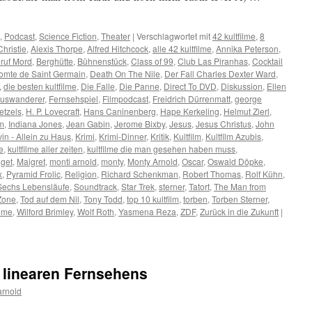
,
Podcast
,
Science Fiction
,
Theater
|
Verschlagwortet mit
42 kultfilme
,
8
hristie
,
Alexis Thorpe
,
Alfred Hitchcock
,
alle 42 kultfilme
,
Annika Peterson
,
ruf Mord
,
Berghütte
,
Bühnenstück
,
Class of 99
,
Club Las Piranhas
,
Cocktail
omte de Saint Germain
,
Death On The Nile
,
Der Fall Charles Dexter Ward
,
,
die besten kultfilme
,
Die Falle
,
Die Panne
,
Direct To DVD
,
Diskussion
,
Ellen
auswanderer
,
Fernsehspiel
,
Filmpodcast
,
Freidrich Dürrenmatt
,
george
etzels
,
H. P. Lovecraft
,
Hans Caninenberg
,
Hape Kerkeling
,
Helmut Zierl
,
m
,
Indiana Jones
,
Jean Gabin
,
Jerome Bixby
,
Jesus
,
Jesus Christus
,
John
in - Allein zu Haus
,
Krimi
,
Krimi-Dinner
,
Kritik
,
Kultfilm
,
Kultfilm Azubis
,
e
,
kultfilme aller zeiten
,
kultfilme die man gesehen haben muss
,
get
,
Maigret
,
monti arnold
,
monty
,
Monty Arnold
,
Oscar
,
Oswald Döpke
,
x
,
Pyramid Frolic
,
Religion
,
Richard Schenkman
,
Robert Thomas
,
Rolf Kühn
,
Sechs Lebensläufe
,
Soundtrack
,
Star Trek
,
sterner
,
Tatort
,
The Man from
 Zone
,
Tod auf dem Nil
,
Tony Todd
,
top 10 kultfilm
,
torben
,
Torben Sterner
,
ilme
,
Wilford Brimley
,
Wolf Roth
,
Yasmena Reza
,
ZDF
,
Zurück in die Zukunft
|
 linearen Fernsehens
arnold