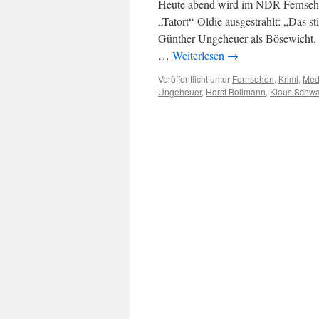
Heute abend wird im NDR-Fernsehen
„Tatort“-Oldie ausgestrahlt: „Das 
Günther Ungeheuer als Bösewicht. D
…
Weiterlesen
→
Veröffentlicht unter
Fernsehen
,
Krimi
,
Med
Ungeheuer
,
Horst Bollmann
,
Klaus Schwa