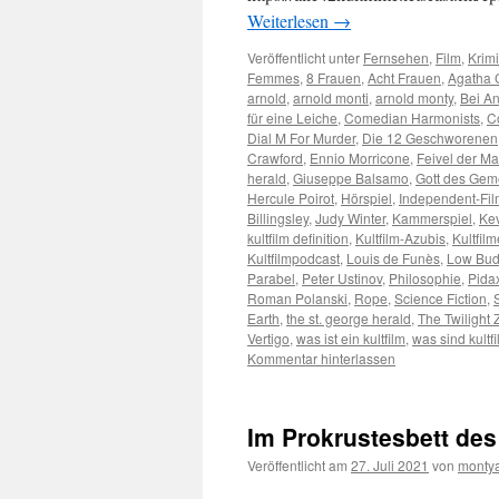
Weiterlesen
→
Veröffentlicht unter
Fernsehen
,
Film
,
Krimi
Femmes
,
8 Frauen
,
Acht Frauen
,
Agatha C
arnold
,
arnold monti
,
arnold monty
,
Bei An
für eine Leiche
,
Comedian Harmonists
,
C
Dial M For Murder
,
Die 12 Geschworenen
Crawford
,
Ennio Morricone
,
Feivel der M
herald
,
Giuseppe Balsamo
,
Gott des Gem
Hercule Poirot
,
Hörspiel
,
Independent-Fil
Billingsley
,
Judy Winter
,
Kammerspiel
,
Kev
kultfilm definition
,
Kultfilm-Azubis
,
Kultfilm
Kultfilmpodcast
,
Louis de Funès
,
Low Bud
Parabel
,
Peter Ustinov
,
Philosophie
,
Pida
Roman Polanski
,
Rope
,
Science Fiction
,
Earth
,
the st. george herald
,
The Twilight
Vertigo
,
was ist ein kultfilm
,
was sind kultf
Kommentar hinterlassen
Im Prokrustesbett des
Veröffentlicht am
27. Juli 2021
von
monty