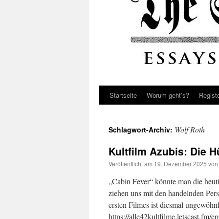
Startseite
Worum geht’s?
Regist
Wolf Roth
Schlagwort-Archiv:
Kultfilm Azubis: Die H
Veröffentlicht am
19. Dezember 2025
von
„Cabin Fever“ könnte man die heuti
ziehen uns mit den handelnden Perso
ersten Filmes ist diesmal ungewöhnl
https://alle42kultfilme.letscast.fm