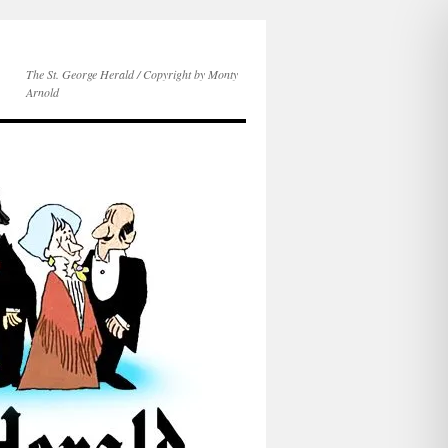
The St. George Herald / Copyright by Monty
Arnold