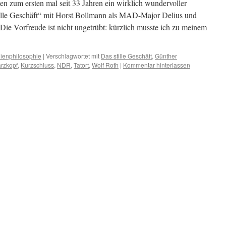
 zum ersten mal seit 33 Jahren ein wirklich wundervoller
stille Geschäft“ mit Horst Bollmann als MAD-Major Delius und
ie Vorfreude ist nicht ungetrübt: kürzlich musste ich zu meinem
ienphilosophie
|
Verschlagwortet mit
Das stille Geschäft
,
Günther
rzkopf
,
Kurzschluss
,
NDR
,
Tatort
,
Wolf Roth
|
Kommentar hinterlassen