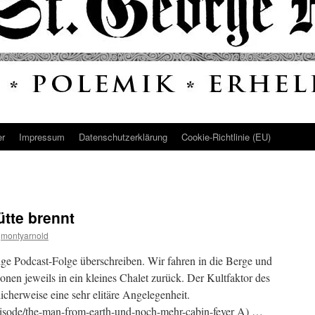
er
Impressum
Datenschutz­erklärung
Cookie-Richtlinie (EU)
ütte brennt
montyarnold
ge Podcast-Folge überschreiben. Wir fahren in die Berge und
nen jeweils in ein kleines Chalet zurück. Der Kultfaktor des
icherweise eine sehr elitäre Angelegenheit.
/episode/the-man-from-earth-und-noch-mehr-cabin-fever A) …