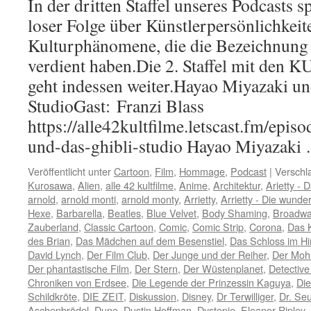
In der dritten Staffel unseres Podcasts s
loser Folge über Künstlerpersönlichkeit
Kulturphänomene, die die Bezeichn
verdient haben.Die 2. Staffel mit d
geht indessen weiter.Hayao Miyazaki un
StudioGast: Franzi Blass
https://alle42kultfilme.letscast.fm/epis
und-das-ghibli-studio Hayao Miyazak
Veröffentlicht unter
Cartoon
,
Film
,
Hommage
,
Podcast
|
Verschl
Kurosawa
,
Alien
,
alle 42 kultfilme
,
Anime
,
Architektur
,
Arietty -
arnold
,
arnold monti
,
arnold monty
,
Arrietty
,
Arrietty - Die wund
Hexe
,
Barbarella
,
Beatles
,
Blue Velvet
,
Body Shaming
,
Broadw
Zauberland
,
Classic Cartoon
,
Comic
,
Comic Strip
,
Corona
,
Das 
des Brian
,
Das Mädchen auf dem Besenstiel
,
Das Schloss im H
David Lynch
,
Der Film Club
,
Der Junge und der Reiher
,
Der Moh
Der phantastische Film
,
Der Stern
,
Der Wüstenplanet
,
Detectiv
Chroniken von Erdsee
,
Die Legende der Prinzessin Kaguya
,
Die
Schildkröte
,
DIE ZEIT
,
Diskussion
,
Disney
,
Dr Terwilliger
,
Dr. Se
Aschenbrödel
,
Dune
,
Dustin Hoffman
,
Dystopie
,
Eleanor Ripley
,