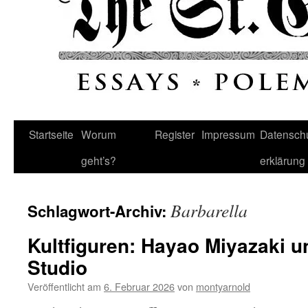
Startseite
Worum
Register
Impressum
Datenschu
geht’s?
erklärung
Barbarella
Schlagwort-Archiv:
Kultfiguren: Hayao Miyazaki u
Studio
Veröffentlicht am
6. Februar 2026
von
montyarnold