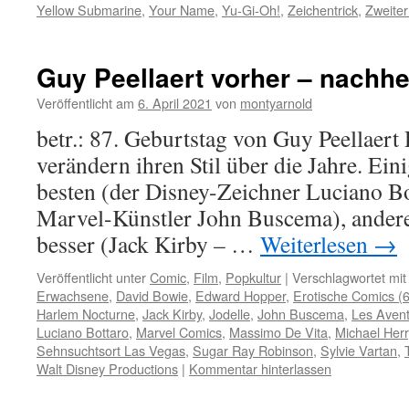
Yellow Submarine
,
Your Name
,
Yu-Gi-Oh!
,
Zeichentrick
,
Zweiter
Guy Peellaert vorher – nachhe
Veröffentlicht am
6. April 2021
von
montyarnold
betr.: 87. Geburtstag von Guy Peellaert
verändern ihren Stil über die Jahre. Ein
besten (der Disney-Zeichner Luciano Bo
Marvel-Künstler John Buscema), ander
besser (Jack Kirby – …
Weiterlesen
→
Veröffentlicht unter
Comic
,
Film
,
Popkultur
|
Verschlagwortet mit
Erwachsene
,
David Bowie
,
Edward Hopper
,
Erotische Comics (
Harlem Nocturne
,
Jack Kirby
,
Jodelle
,
John Buscema
,
Les Avent
Luciano Bottaro
,
Marvel Comics
,
Massimo De Vita
,
Michael Herr
Sehnsuchtsort Las Vegas
,
Sugar Ray Robinson
,
Sylvie Vartan
,
Walt Disney Productions
|
Kommentar hinterlassen