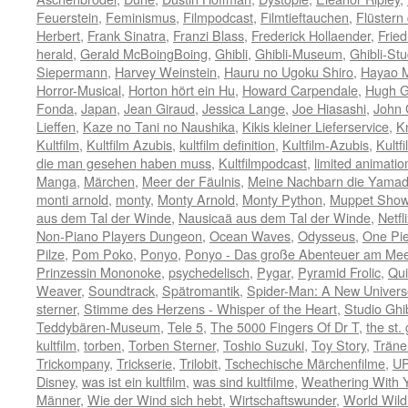
Feuerstein
,
Feminismus
,
Filmpodcast
,
Filmtieftauchen
,
Flüstern
Herbert
,
Frank Sinatra
,
Franzi Blass
,
Frederick Hollaender
,
Fried
herald
,
Gerald McBoingBoing
,
Ghibli
,
Ghibli-Museum
,
Ghibli-Stu
Siepermann
,
Harvey Weinstein
,
Hauru no Ugoku Shiro
,
Hayao M
Horror-Musical
,
Horton hört ein Hu
,
Howard Carpendale
,
Hugh G
Fonda
,
Japan
,
Jean Giraud
,
Jessica Lange
,
Joe Hiasashi
,
John
Lieffen
,
Kaze no Tani no Naushika
,
Kikis kleiner Lieferservice
,
K
Kultfilm
,
Kultfilm Azubis
,
kultfilm definition
,
Kultfilm-Azubis
,
Kultf
die man gesehen haben muss
,
Kultfilmpodcast
,
limited animatio
Manga
,
Märchen
,
Meer der Fäulnis
,
Meine Nachbarn die Yama
monti arnold
,
monty
,
Monty Arnold
,
Monty Python
,
Muppet Sho
aus dem Tal der Winde
,
Nausicaä aus dem Tal der Winde
,
Netfl
Non-Piano Players Dungeon
,
Ocean Waves
,
Odysseus
,
One Pi
Pilze
,
Pom Poko
,
Ponyo
,
Ponyo - Das große Abenteuer am Mee
Prinzessin Mononoke
,
psychedelisch
,
Pygar
,
Pyramid Frolic
,
Qui
Weaver
,
Soundtrack
,
Spätromantik
,
Spider-Man: A New Univers
sterner
,
Stimme des Herzens - Whisper of the Heart
,
Studio Ghib
Teddybären-Museum
,
Tele 5
,
The 5000 Fingers Of Dr T
,
the st.
kultfilm
,
torben
,
Torben Sterner
,
Toshio Suzuki
,
Toy Story
,
Träne
Trickompany
,
Trickserie
,
Trilobit
,
Tschechische Märchenfilme
,
U
Disney
,
was ist ein kultfilm
,
was sind kultfilme
,
Weathering With 
Männer
,
Wie der Wind sich hebt
,
Wirtschaftswunder
,
World Wild