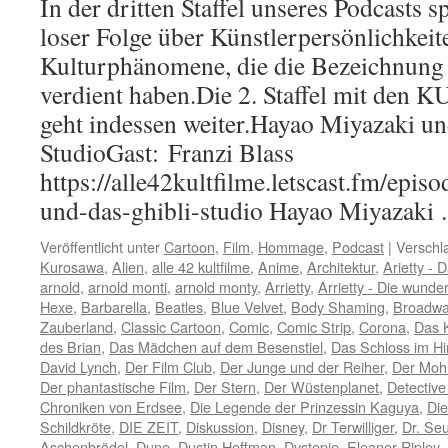
In der dritten Staffel unseres Podcasts s
loser Folge über Künstlerpersönlichkeit
Kulturphänomene, die die Bezeichn
verdient haben.Die 2. Staffel mit d
geht indessen weiter.Hayao Miyazaki un
StudioGast: Franzi Blass
https://alle42kultfilme.letscast.fm/epis
und-das-ghibli-studio Hayao Miyazak
Veröffentlicht unter
Cartoon
,
Film
,
Hommage
,
Podcast
|
Verschl
Kurosawa
,
Alien
,
alle 42 kultfilme
,
Anime
,
Architektur
,
Arietty -
arnold
,
arnold monti
,
arnold monty
,
Arrietty
,
Arrietty - Die wund
Hexe
,
Barbarella
,
Beatles
,
Blue Velvet
,
Body Shaming
,
Broadw
Zauberland
,
Classic Cartoon
,
Comic
,
Comic Strip
,
Corona
,
Das 
des Brian
,
Das Mädchen auf dem Besenstiel
,
Das Schloss im H
David Lynch
,
Der Film Club
,
Der Junge und der Reiher
,
Der Moh
Der phantastische Film
,
Der Stern
,
Der Wüstenplanet
,
Detectiv
Chroniken von Erdsee
,
Die Legende der Prinzessin Kaguya
,
Die
Schildkröte
,
DIE ZEIT
,
Diskussion
,
Disney
,
Dr Terwilliger
,
Dr. Se
Aschenbrödel
,
Dune
,
Dustin Hoffman
,
Dystopie
,
Eleanor Ripley
,