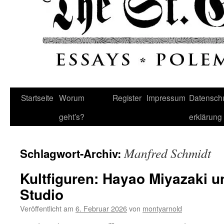
Startseite
Worum
Register
Impressum
Datenschu
geht’s?
erklärung
Manfred Schmidt
Schlagwort-Archiv:
Kultfiguren: Hayao Miyazaki u
Studio
Veröffentlicht am
6. Februar 2026
von
montyarnold