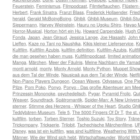
Feuerstein
,
Feminismus
,
Filmpodcast
,
Filmtieftauchen
,
Flüstern
Herbert
,
Frank Sinatra
,
Franzi Blass
,
Frederick Hollaender
,
Fried
herald
,
Gerald McBoingBoing
,
Ghibli
,
Ghibli-Museum
,
Ghibli-Stu
Siepermann
,
Harvey Weinstein
,
Hauru no Ugoku Shiro
,
Hayao M
Horror-Musical
,
Horton hört ein Hu
,
Howard Carpendale
,
Hugh G
Fonda
,
Japan
,
Jean Giraud
,
Jessica Lange
,
Joe Hiasashi
,
John
Lieffen
,
Kaze no Tani no Naushika
,
Kikis kleiner Lieferservice
,
K
Kultfilm
,
Kultfilm Azubis
,
kultfilm definition
,
Kultfilm-Azubis
,
Kultf
die man gesehen haben muss
,
Kultfilmpodcast
,
limited animatio
Manga
,
Märchen
,
Meer der Fäulnis
,
Meine Nachbarn die Yama
monti arnold
,
monty
,
Monty Arnold
,
Monty Python
,
Muppet Sho
aus dem Tal der Winde
,
Nausicaä aus dem Tal der Winde
,
Netfl
Non-Piano Players Dungeon
,
Ocean Waves
,
Odysseus
,
One Pi
Pilze
,
Pom Poko
,
Ponyo
,
Ponyo - Das große Abenteuer am Mee
Prinzessin Mononoke
,
psychedelisch
,
Pygar
,
Pyramid Frolic
,
Qui
Weaver
,
Soundtrack
,
Spätromantik
,
Spider-Man: A New Univers
sterner
,
Stimme des Herzens - Whisper of the Heart
,
Studio Ghib
Teddybären-Museum
,
Tele 5
,
The 5000 Fingers Of Dr T
,
the st.
kultfilm
,
torben
,
Torben Sterner
,
Toshio Suzuki
,
Toy Story
,
Träne
Trickompany
,
Trickserie
,
Trilobit
,
Tschechische Märchenfilme
,
U
Disney
,
was ist ein kultfilm
,
was sind kultfilme
,
Weathering With 
Männer
,
Wie der Wind sich hebt
,
Wirtschaftswunder
,
World Wild