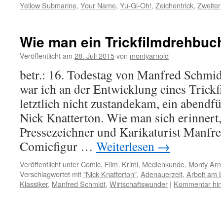
Yellow Submarine
,
Your Name
,
Yu-Gi-Oh!
,
Zeichentrick
,
Zweiter
Wie man ein Trickfilmdrehbuc
Veröffentlicht am
28. Juli 2015
von
montyarnold
betr.: 16. Todestag von Manfred Schmid
war ich an der Entwicklung eines Trickfi
letztlich nicht zustandekam, ein abendf
Nick Knatterton. Wie man sich erinnert,
Pressezeichner und Karikaturist Manfr
Comicfigur …
Weiterlesen
→
Veröffentlicht unter
Comic
,
Film
,
Krimi
,
Medienkunde
,
Monty Arn
Verschlagwortet mit
"Nick Knatterton"
,
Adenauerzeit
,
Arbeit am
Klassiker
,
Manfred Schmidt
,
Wirtschaftswunder
|
Kommentar hin