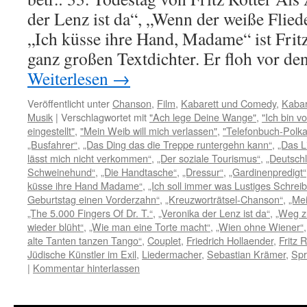
der Lenz ist da“, „Wenn der weiße Flied
„Ich küsse ihre Hand, Madame“ ist Fritz
ganz großen Textdichter. Er floh vor d
Weiterlesen
→
Veröffentlicht unter
Chanson
,
Film
,
Kabarett und Comedy
,
Kabar
Musik
|
Verschlagwortet mit
"Ach lege Deine Wange"
,
"Ich bin v
eingestellt"
,
"Mein Weib will mich verlassen"
,
"Telefonbuch-Polka
„Busfahrer“
,
„Das Ding das die Treppe runtergehn kann“
,
„Das L
lässt mich nicht verkommen“
,
„Der soziale Tourismus“
,
„Deutschl
Schweinehund“
,
„Die Handtasche“
,
„Dressur“
,
„Gardinenpredigt“
küsse ihre Hand Madame“
,
„Ich soll immer was Lustiges Schrei
Geburtstag einen Vorderzahn“
,
„Kreuzworträtsel-Chanson“
,
„Me
„The 5.000 Fingers Of Dr. T.“
,
„Veronika der Lenz ist da“
,
„Weg zu
wieder blüht“
,
„Wie man eine Torte macht“
,
„Wien ohne Wiener“
alte Tanten tanzen Tango“
,
Couplet
,
Friedrich Hollaender
,
Fritz R
Jüdische Künstler im Exil
,
Liedermacher
,
Sebastian Krämer
,
Sp
|
Kommentar hinterlassen