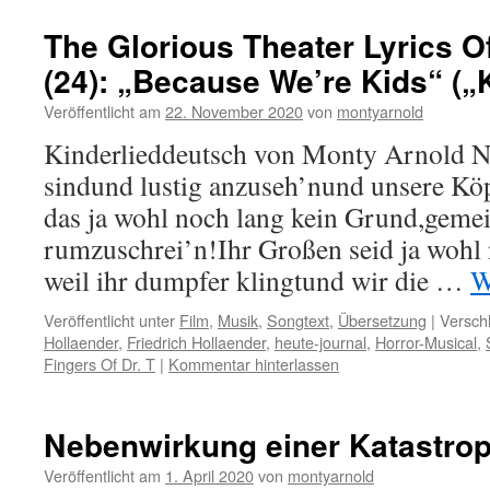
The Glorious Theater Lyrics O
(24): „Because We’re Kids“ („
Veröffentlicht am
22. November 2020
von
montyarnold
Kinderlieddeutsch von Monty Arnold Nu
sindund lustig anzuseh’nund unsere Köp
das ja wohl noch lang kein Grund,geme
rumzuschrei’n!Ihr Großen seid ja wohl 
weil ihr dumpfer klingtund wir die …
W
Veröffentlicht unter
Film
,
Musik
,
Songtext
,
Übersetzung
|
Versch
Hollaender
,
Friedrich Hollaender
,
heute-journal
,
Horror-Musical
,
Fingers Of Dr. T
|
Kommentar hinterlassen
Nebenwirkung einer Katastro
Veröffentlicht am
1. April 2020
von
montyarnold