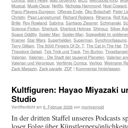
Musical
,
Musik-Oscar
,
Netflix
,
Nicholas Hammond
,
Noel Coward
Piano-Players-Dungeon
,
Offenes Ende
,
Öko Botschaft
,
Peter L
Christin
,
Pippi Langstrumpf
,
Richard Rodgers
,
Rihanna
,
Rolf Ka
Brille
,
Roy Rowland
,
Sabrina
,
Santiago Ziesmer
,
Schimanski
,
Sc
Science-Fiction
,
Sherlock
,
Sherlock Holmes
,
Shinguz
,
Silver Ag
Space Odditiy
,
Spider Man
,
Spider-Man
,
Spiegelbild im golden
Kramer
,
Star Wars
,
Superhelden
,
Superman
,
Synchronfassung
Terry Gilliam
,
The 5000 Fingers Of Dr. T
,
The Cat In The Hat
,
Th
Theodore Geisel
,
Tick Trick und Track
,
Tim Burton
,
Tingeltange
Valerian
,
Valerian - Die Stadt der tausend Planeten
,
Valerian an
Valerian und Veronique
,
Verfilmte Comics
,
Vertigo
,
Weimarer Re
Zack Magazin
,
Zack parade
,
ZDF
|
Kommentar hinterlassen
Kultfiguren: Hayao Miyazaki u
Studio
Veröffentlicht am
6. Februar 2026
von
montyarnold
In der dritten Staffel unseres Podcasts s
loser Folge über Künstlerpersönlichkeit