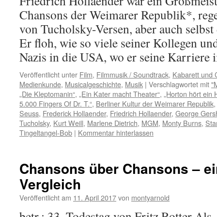
Friedrich Hollaender war ein Großmeist
Chansons der Weimarer Republik*, reg
von Tucholsky-Versen, aber auch selbst 
Er floh, wie so viele seiner Kollegen un
Nazis in die USA, wo er seine Karrier
Veröffentlicht unter
Film
,
Filmmusik / Soundtrack
,
Kabarett und
Medienkunde
,
Musicalgeschichte
,
Musik
|
Verschlagwortet mit
"
„Die Kleptomanin“
,
„Ein Kater macht Theater“
,
„Horton hört ein 
5.000 Fingers Of Dr. T.“
,
Berliner Kultur der Weimarer Republik
Seuss
,
Frederick Hollaender
,
Friedrich Hollaender
,
George Gers
Tucholsky
,
Kurt Weill
,
Marlene Dietrich
,
MGM
,
Monty Burns
,
Sta
Tingeltangel-Bob
|
Kommentar hinterlassen
Chansons über Chansons – ei
Vergleich
Veröffentlicht am
11. April 2017
von
montyarnold
betr.: 33. Todestag von Fritz Rotter Als