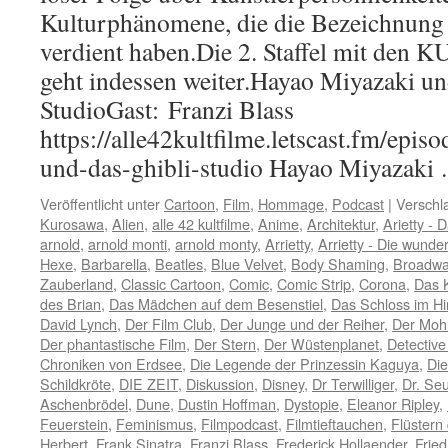
Kulturphänomene, die die Bezeichn
verdient haben.Die 2. Staffel mit d
geht indessen weiter.Hayao Miyazaki un
StudioGast: Franzi Blass
https://alle42kultfilme.letscast.fm/epis
und-das-ghibli-studio Hayao Miyazak
Veröffentlicht unter
Cartoon
,
Film
,
Hommage
,
Podcast
|
Verschl
Kurosawa
,
Alien
,
alle 42 kultfilme
,
Anime
,
Architektur
,
Arietty -
arnold
,
arnold monti
,
arnold monty
,
Arrietty
,
Arrietty - Die wund
Hexe
,
Barbarella
,
Beatles
,
Blue Velvet
,
Body Shaming
,
Broadw
Zauberland
,
Classic Cartoon
,
Comic
,
Comic Strip
,
Corona
,
Das 
des Brian
,
Das Mädchen auf dem Besenstiel
,
Das Schloss im H
David Lynch
,
Der Film Club
,
Der Junge und der Reiher
,
Der Moh
Der phantastische Film
,
Der Stern
,
Der Wüstenplanet
,
Detectiv
Chroniken von Erdsee
,
Die Legende der Prinzessin Kaguya
,
Die
Schildkröte
,
DIE ZEIT
,
Diskussion
,
Disney
,
Dr Terwilliger
,
Dr. Se
Aschenbrödel
,
Dune
,
Dustin Hoffman
,
Dystopie
,
Eleanor Ripley
,
Feuerstein
,
Feminismus
,
Filmpodcast
,
Filmtieftauchen
,
Flüstern
Herbert
,
Frank Sinatra
,
Franzi Blass
,
Frederick Hollaender
,
Fried