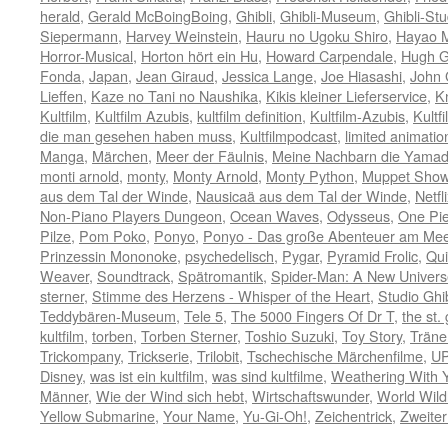
herald
,
Gerald McBoingBoing
,
Ghibli
,
Ghibli-Museum
,
Ghibli-Stu
Siepermann
,
Harvey Weinstein
,
Hauru no Ugoku Shiro
,
Hayao M
Horror-Musical
,
Horton hört ein Hu
,
Howard Carpendale
,
Hugh G
Fonda
,
Japan
,
Jean Giraud
,
Jessica Lange
,
Joe Hiasashi
,
John
Lieffen
,
Kaze no Tani no Naushika
,
Kikis kleiner Lieferservice
,
K
Kultfilm
,
Kultfilm Azubis
,
kultfilm definition
,
Kultfilm-Azubis
,
Kultf
die man gesehen haben muss
,
Kultfilmpodcast
,
limited animatio
Manga
,
Märchen
,
Meer der Fäulnis
,
Meine Nachbarn die Yama
monti arnold
,
monty
,
Monty Arnold
,
Monty Python
,
Muppet Sho
aus dem Tal der Winde
,
Nausicaä aus dem Tal der Winde
,
Netfl
Non-Piano Players Dungeon
,
Ocean Waves
,
Odysseus
,
One Pi
Pilze
,
Pom Poko
,
Ponyo
,
Ponyo - Das große Abenteuer am Mee
Prinzessin Mononoke
,
psychedelisch
,
Pygar
,
Pyramid Frolic
,
Qui
Weaver
,
Soundtrack
,
Spätromantik
,
Spider-Man: A New Univers
sterner
,
Stimme des Herzens - Whisper of the Heart
,
Studio Ghib
Teddybären-Museum
,
Tele 5
,
The 5000 Fingers Of Dr T
,
the st.
kultfilm
,
torben
,
Torben Sterner
,
Toshio Suzuki
,
Toy Story
,
Träne
Trickompany
,
Trickserie
,
Trilobit
,
Tschechische Märchenfilme
,
U
Disney
,
was ist ein kultfilm
,
was sind kultfilme
,
Weathering With 
Männer
,
Wie der Wind sich hebt
,
Wirtschaftswunder
,
World Wild
Yellow Submarine
,
Your Name
,
Yu-Gi-Oh!
,
Zeichentrick
,
Zweiter