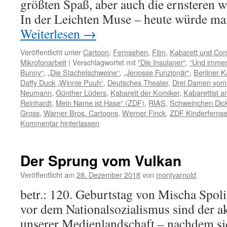
größten Spaß, aber auch die ernsteren wu
In der Leichten Muse – heute würde ma
Weiterlesen
→
Veröffentlicht unter
Cartoon
,
Fernsehen
,
Film
,
Kabarett und Co
Mikrofonarbeit
|
Verschlagwortet mit
"Die Insulaner"
,
“Und immer 
Bunny“
,
„Die Stachelschweine“
,
„Jenosse Funzionär“
,
Berliner K
Daffy Duck „Winnie Puuh“
,
Deutsches Theater
,
Drei Damen vom 
Neumann
,
Günther Lüders
,
Kabarett der Komiker
,
Kabarettist a
Reinhardt
,
Mein Name ist Hase“ (ZDF)
,
RIAS
,
Schweinchen Dic
Gross
,
Warner Bros. Cartoons
,
Werner Finck
,
ZDF Kinderfernse
Kommentar hinterlassen
Der Sprung vom Vulkan
Veröffentlicht am
28. Dezember 2018
von
montyarnold
betr.: 120. Geburtstag von Mischa Spoli
vor dem Nationalsozialismus sind der ak
unserer Medienlandschaft – nachdem sic