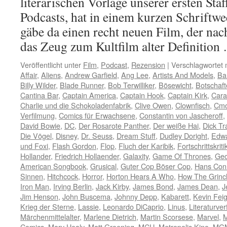
literarischen Vorlage unserer ersten Staf
Podcasts, hat in einem kurzen Schriftwe
gäbe da einen recht neuen Film, der nac
das Zeug zum Kultfilm alter Definitio
Veröffentlicht unter
Film
,
Podcast
,
Rezension
|
Verschlagwortet 
Affair
,
Aliens
,
Andrew Garfield
,
Ang Lee
,
Artists And Models
,
Bar
Billy Wilder
,
Blade Runner
,
Bob Terwilliker
,
Bösewicht
,
Botschaft
Cantina Bar
,
Captain America
,
Captain Hook
,
Captain Kirk
,
Cara
Charlie und die Schokoladenfabrik
,
Clive Owen
,
Clownfisch
,
Cmo
Verfilmung
,
Comics für Erwachsene
,
Constantin von Jascheroff
,
David Bowie
,
DC
,
Der Rosarote Panther
,
Der weiße Hai
,
Dick Tr
Die Vögel
,
Disney
,
Dr. Seuss
,
Dream Stuff
,
Dudley Doright
,
Edwa
und Foxi
,
Flash Gordon
,
Flop
,
Fluch der Karibik
,
Fortschrittskriti
Hollander
,
Friedrich Hollaender
,
Galaxity
,
Game Of Thrones
,
Geo
American Songbook
,
Grusical
,
Guter Cop Böser Cop
,
Hans Con
Sinnen
,
Hitchcock
,
Horror
,
Horton Hears A Who
,
How The Grinc
Iron Man
,
Irving Berlin
,
Jack Kirby
,
James Bond
,
James Dean
,
J
Jim Henson
,
John Buscema
,
Johnny Depp
,
Kabarett
,
Kevin Fei
Krieg der Sterne
,
Lassie
,
Leonardo DiCaprio
,
Linus
,
Literaturve
Märchenmittelalter
,
Marlene Dietrich
,
Martin Scorsese
,
Marvel
,
M
Comics
,
Mary Healy
,
Matt Groening
,
MCU
,
Metropolis Kino
,
MG