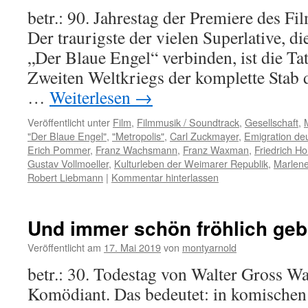
betr.: 90. Jahrestag der Premiere des F
Der traurigste der vielen Superlative, d
„Der Blaue Engel“ verbinden, ist die Ta
Zweiten Weltkriegs der komplette Stab d
…
Weiterlesen
→
Veröffentlicht unter
Film
,
Filmmusik / Soundtrack
,
Gesellschaft
,
"Der Blaue Engel"
,
"Metropolis"
,
Carl Zuckmayer
,
Emigration deu
Erich Pommer
,
Franz Wachsmann
,
Franz Waxman
,
Friedrich Ho
Gustav Vollmoeller
,
Kulturleben der Weimarer Republik
,
Marlene
Robert Liebmann
|
Kommentar hinterlassen
Und immer schön fröhlich geb
Veröffentlicht am
17. Mai 2019
von
montyarnold
betr.: 30. Todestag von Walter Gross Wa
Komödiant. Das bedeutet: in komischen 