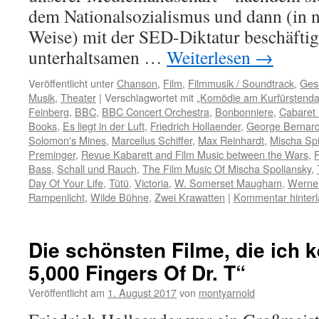
dem Nationalsozialismus und dann (in n
Weise) mit der SED-Diktatur beschäfti
unterhaltsamen …
Weiterlesen
→
Veröffentlicht unter
Chanson
,
Film
,
Filmmusik / Soundtrack
,
Gese
Musik
,
Theater
|
Verschlagwortet mit
„Komödie am Kurfürsten
Feinberg
,
BBC
,
BBC Concert Orchestra
,
Bonbonniere
,
Cabaret 
Books
,
Es liegt in der Luft
,
Friedrich Hollaender
,
George Bernar
Solomon's Mines
,
Marcellus Schiffer
,
Max Reinhardt
,
Mischa Spi
Preminger
,
Revue Kabarett and Film Music between the Wars
,
Bass
,
Schall und Rauch
,
The Film Music Of Mischa Spoliansky
,
Day Of Your Life
,
Tütü
,
Victoria
,
W. Somerset Maugham
,
Werne
Rampenlicht
,
Wilde Bühne
,
Zwei Krawatten
|
Kommentar hinter
Die schönsten Filme, die ich k
5,000 Fingers Of Dr. T“
Veröffentlicht am
1. August 2017
von
montyarnold