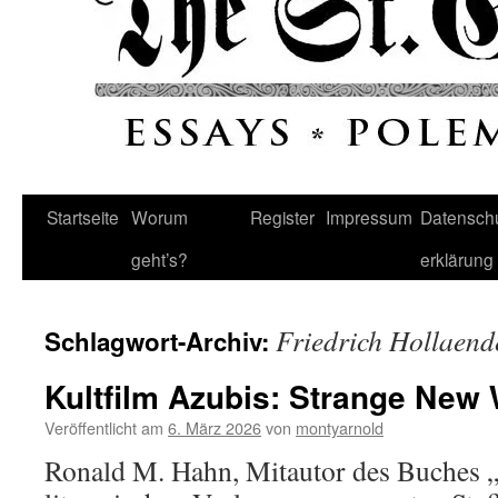
Startseite
Worum
Register
Impressum
Datenschu
geht’s?
erklärung
Friedrich Hollaend
Schlagwort-Archiv:
Kultfilm Azubis: Strange New
Veröffentlicht am
6. März 2026
von
montyarnold
Ronald M. Hahn, Mitautor des Buches „