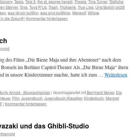
Sorcery
,
Teela
,
Tele 5
,
the st. george herald
,
Theela
,
Tina Turner
,
Tödliche
en Sterner
,
Toys
,
Toys’R’Us
,
Trash
,
Trickserie
,
True Lies
,
Und täglich grüßt
eken
,
was ist ein kultfilm
,
was sind kultfilme
,
Werwolf
,
Willow
,
in die Zukunft
|
Kommentar hinterlassen
ich
rnold
rung des Films „Die Biene Maja und ihre Abenteuer“ nach dem
onsels im Berliner Capitol-Theater Als „Die Biene Maja“ ihren
und in unsere Kinderzimmer machte, hatte ich zum …
Weiterlesen
onty Arnold - Biographisches
|
Verschlagwortet mit
Bernhard Meyer
,
Die
nteuer
,
Film
,
Jugendbuch
,
Jugendbuch-Klassiker
,
Kinderbuch
,
Margret
F
|
Kommentar hinterlassen
yazaki und das Ghibli-Studio
tyarnold