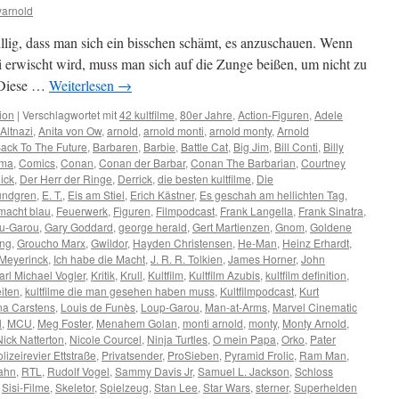
arnold
üllig, dass man sich ein bisschen schämt, es anzuschauen. Wenn
erwischt wird, muss man sich auf die Zunge beißen, um nicht zu
. Diese …
Weiterlesen
→
ion
|
Verschlagwortet mit
42 kultfilme
,
80er Jahre
,
Action-Figuren
,
Adele
Altnazi
,
Anita von Ow
,
arnold
,
arnold monti
,
arnold monty
,
Arnold
ack To The Future
,
Barbaren
,
Barbie
,
Battle Cat
,
Big Jim
,
Bill Conti
,
Billy
ema
,
Comics
,
Conan
,
Conan der Barbar
,
Conan The Barbarian
,
Courtney
ick
,
Der Herr der Ringe
,
Derrick
,
die besten kultfilme
,
Die
undgren
,
E. T.
,
Eis am Stiel
,
Erich Kästner
,
Es geschah am hellichten Tag
,
 macht blau
,
Feuerwerk
,
Figuren
,
Filmpodcast
,
Frank Langella
,
Frank Sinatra
,
u-Garou
,
Gary Goddard
,
george herald
,
Gert Martienzen
,
Gnom
,
Goldene
ung
,
Groucho Marx
,
Gwildor
,
Hayden Christensen
,
He-Man
,
Heinz Erhardt
,
 Meyerinck
,
Ich habe die Macht
,
J. R. R. Tolkien
,
James Horner
,
John
arl Michael Vogler
,
Kritik
,
Krull
,
Kultfilm
,
Kultfilm Azubis
,
kultfilm definition
,
eiten
,
kultfilme die man gesehen haben muss
,
Kultfilmpodcast
,
Kurt
na Carstens
,
Louis de Funès
,
Loup-Garou
,
Man-at-Arms
,
Marvel Cinematic
l
,
MCU
,
Meg Foster
,
Menahem Golan
,
monti arnold
,
monty
,
Monty Arnold
,
Nick Natterton
,
Nicole Courcel
,
Ninja Turtles
,
O mein Papa
,
Orko
,
Pater
lizeirevier Ettstraße
,
Privatsender
,
ProSieben
,
Pyramid Frolic
,
Ram Man
,
ahn
,
RTL
,
Rudolf Vogel
,
Sammy Davis Jr
,
Samuel L. Jackson
,
Schloss
,
Sisi-Filme
,
Skeletor
,
Spielzeug
,
Stan Lee
,
Star Wars
,
sterner
,
Superhelden