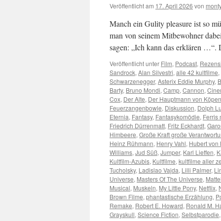
Veröffentlicht am
17. April 2026
von
monty
Manch ein Gulity pleasure ist so m
man von seinem Mitbewohner dabei 
sagen: „Ich kann das erklären …“
Veröffentlicht unter
Film
,
Podcast
,
Rezens
Sandrock
,
Alan Silvestri
,
alle 42 kultfilme
,
Schwarzenegger
,
Asterix Eddie Murphy
,
B
Barty
,
Bruno Mondi
,
Camp
,
Cannon
,
Cin
Cox
,
Der Alte
,
Der Hauptmann von Köpen
Feuerzangenbowle
,
Diskussion
,
Dolph L
Eternia
,
Fantasy
,
Fantasykomödie
,
Ferris
Friedrich Dürrenmatt
,
Fritz Eckhardt
,
Garo
Himbeere
,
Große Kraft große Verantwort
Heinz Rühmann
,
Henry Vahl
,
Hubert von
Williams
,
Jud Süß
,
Jumper
,
Karl Lieffen
,
K
Kultfilm-Azubis
,
Kultfilme
,
kultfilme aller z
Tucholsky
,
Ladislao Vajda
,
Lilli Palmer
,
Li
Universe
,
Masters Of The Universe
,
Matte
Musical
,
Muskeln
,
My Little Pony
,
Netflix
,
Brown Filme
,
phantastische Erzählung
,
Po
Remake
,
Robert E. Howard
,
Ronald M. H
Grayskull
,
Science Fiction
,
Selbstparodie