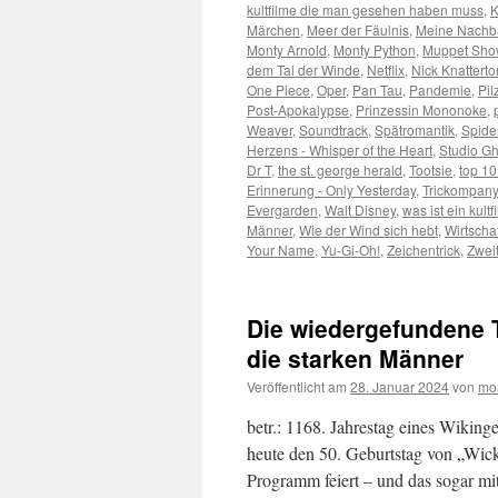
kultfilme die man gesehen haben muss
,
K
Märchen
,
Meer der Fäulnis
,
Meine Nachb
Monty Arnold
,
Monty Python
,
Muppet Sho
dem Tal der Winde
,
Netflix
,
Nick Knatterto
One Piece
,
Oper
,
Pan Tau
,
Pandemie
,
Pil
Post-Apokalypse
,
Prinzessin Mononoke
,
Weaver
,
Soundtrack
,
Spätromantik
,
Spide
Herzens - Whisper of the Heart
,
Studio Gh
Dr T
,
the st. george herald
,
Tootsie
,
top 10 
Erinnerung - Only Yesterday
,
Trickompany
Evergarden
,
Walt Disney
,
was ist ein kultf
Männer
,
Wie der Wind sich hebt
,
Wirtscha
Your Name
,
Yu-Gi-Oh!
,
Zeichentrick
,
Zweit
Die wiedergefundene T
die starken Männer
Veröffentlicht am
28. Januar 2024
von
mo
betr.: 1168. Jahrestag eines Wikin
heute den 50. Geburtstag von „Wick
Programm feiert – und das sogar mi