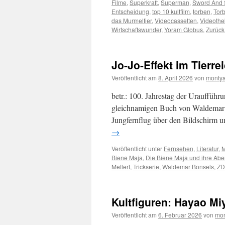
Filme
,
Superkraft
,
Superman
,
Sword And 
Entscheidung
,
top 10 kultfilm
,
torben
,
Torb
das Murmeltier
,
Videocassetten
,
Videoth
Wirtschaftswunder
,
Yoram Globus
,
Zurück 
Jo-Jo-Effekt im Tierre
Veröffentlicht am
8. April 2026
von
montya
betr.: 100. Jahrestag der Urauffüh
gleichnamigen Buch von Waldemar B
Jungfernflug über den Bildschirm 
→
Veröffentlicht unter
Fernsehen
,
Literatur
,
M
Biene Maja
,
Die Biene Maja und ihre Abe
Mellert
,
Trickserie
,
Waldemar Bonsels
,
ZD
Kultfiguren: Hayao Mi
Veröffentlicht am
6. Februar 2026
von
mon