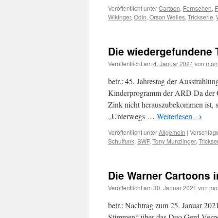
Veröffentlicht unter
Cartoon
,
Fernsehen
,
F
Wikinger
,
Odin
,
Orson Welles
,
Trickserie
,
Die wiedergefundene T
Veröffentlicht am
4. Januar 2024
von
mont
betr.: 45. Jahrestag der Ausstrahl
Kinderprogramm der ARD Da der Ge
Zink nicht herauszubekommen ist, s
„Unterwegs …
Weiterlesen
→
Veröffentlicht unter
Allgemein
|
Verschlagw
Schulfunk
,
SWF
,
Tony Munzlinger
,
Trickse
Die Warner Cartoons 
Veröffentlicht am
30. Januar 2021
von
mo
betr.: Nachtrag zum 25. Januar 202
Stimmen“ über das Duo Gerd Vespe