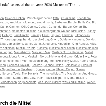
/episode/masters-of-the-universe-2026 Masters of The …
ion
,
Science Fiction
|
Verschlagwortet mit
1987
,
42 kultfilme
,
80er Jahre
,
mazon
,
arnold
,
arnold monti
,
arnold monty
,
Barbaren
,
Barbie
,
Battle Cat
,
Big
Camp
,
Cannon
,
CGI
,
Comics
,
Conan
,
Conan der Barbar
,
Conan The
schmann
,
die besten kultfilme
,
die immergrünen Wälder
,
Diskussion
,
Disney
,
U
,
Evil-Lyn
,
Familienfilm
,
Fantasy
,
Faust
,
Figuren
,
Filmkritik
,
Filmpodcast
,
 Thrones
,
george herald
,
geschwätzig
,
Gnom
,
Goldene Himbeere
,
Gwildor
,
 Elba
,
James Bond
,
James Gunn
,
Jared Leto
,
Kinderfilm
,
King Randor
,
Kritik
,
lm definition
,
Kultfilm-Azubis
,
Kultfilme
,
kultfilme aller zeiten
,
kultfilme die man
u Ferigno
,
Man-at-Arms
,
Mary And Max
,
Masters Of The Universe
,
Mattel
,
,
monty
,
Monty Arnold
,
Muskeln
,
Nerds
,
Nicholas Galitzine
,
Origin Story
,
Peter
amid Frolic
,
Ram Man
,
Realverfilmung
,
Remake
,
Richy Müller
,
Ronny Fanta
,
sehen
,
Schloss Grayskull
,
Schwert
,
Science Fiction
,
Selbstironie
,
Skeletor
,
ne Superfreunde
,
Spielzeug
,
Spoiler
,
sterner
,
Steven Gätjen
,
Stinkor
,
d Sorcery
,
Teela
,
The Boxtrolls
,
The Incredibles
,
The Madalorian And Grogu
,
en
,
Torben Sterner
,
Trap Jaw
,
Trash
,
Travis Knight
,
Tri-Klops
,
Trickfilm
,
,
Videotheken
,
Vorgeschichte
,
was ist ein kultfilm
,
was sind kultfilme
,
Wetten
ssen
rch die Mitte!