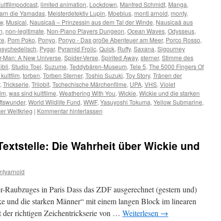
ultfilmpodcast
,
limited animation
,
Lockdown
,
Manfred Schmidt
,
Manga
,
arn die Yamadas
,
Meisterdetektiv Lupin
,
Moebius
,
monti arnold
,
monty
,
w
,
Musical
,
Nausicaä – Prinzessin aus dem Tal der Winde
,
Nausicaä aus
n
,
non-legitimate
,
Non-Piano Players Dungeon
,
Ocean Waves
,
Odysseus
,
ze
,
Pom Poko
,
Ponyo
,
Ponyo - Das große Abenteuer am Meer
,
Porco Rosso
,
psychedelisch
,
Pygar
,
Pyramid Frolic
,
Quick
,
Ruffy
,
Saxana
,
Sigourney
r-Man: A New Universe
,
Spider-Verse
,
Spirited Away
,
sterner
,
Stimme des
ibli
,
Studio Toei
,
Suzume
,
Teddybären-Museum
,
Tele 5
,
The 5000 Fingers Of
kultfilm
,
torben
,
Torben Sterner
,
Toshio Suzuki
,
Toy Story
,
Tränen der
,
Trickserie
,
Trilobit
,
Tschechische Märchenfilme
,
UPA
,
VHS
,
Violet
ilm
,
was sind kultfilme
,
Weathering With You
,
Wickie
,
Wickie und die starken
ftswunder
,
World Wildlife Fund
,
WWF
,
Yasuyoshi Tokuma
,
Yellow Submarine
,
er Weltkrieg
|
Kommentar hinterlassen
extstelle: Die Wahrheit über Wickie und
ntyarnold
ger-Raubzuges in Paris Dass das ZDF ausgerechnet (gestern und)
e und die starken Männer“ mit einem langen Block im linearen
t der richtigen Zeichentrickserie von …
Weiterlesen
→