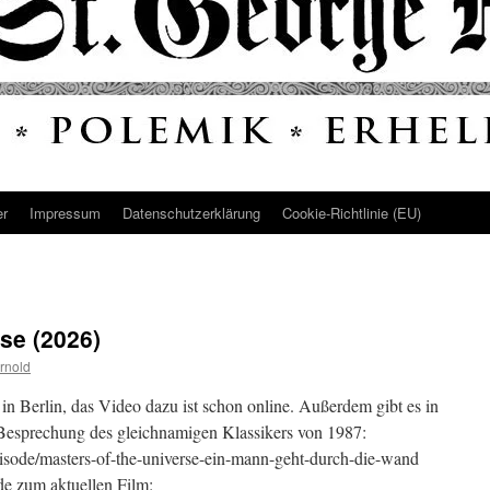
er
Impressum
Datenschutz­erklärung
Cookie-Richtlinie (EU)
se (2026)
rnold
in Berlin, das Video dazu ist schon online. Außerdem gibt es in
 Besprechung des gleichnamigen Klassikers von 1987:
/episode/masters-of-the-universe-ein-mann-geht-durch-die-wand
nde zum aktuellen Film: