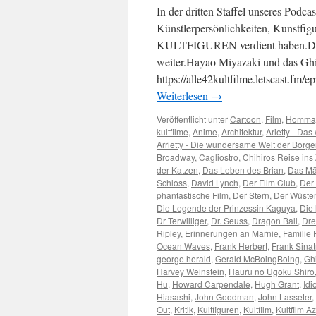
In der dritten Staffel unseres Podca
Künstlerpersönlichkeiten, Kunstfi
KULTFIGUREN verdient haben.Die
weiter.Hayao Miyazaki und das Ghi
https://alle42kultfilme.letscast.f
Weiterlesen
→
Veröffentlicht unter
Cartoon
,
Film
,
Homma
kultfilme
,
Anime
,
Architektur
,
Arietty - Da
Arrietty - Die wundersame Welt der Borge
Broadway
,
Cagliostro
,
Chihiros Reise ins
der Katzen
,
Das Leben des Brian
,
Das Mä
Schloss
,
David Lynch
,
Der Film Club
,
Der
phantastische Film
,
Der Stern
,
Der Wüste
Die Legende der Prinzessin Kaguya
,
Die
Dr Terwilliger
,
Dr. Seuss
,
Dragon Ball
,
Dre
Ripley
,
Erinnerungen an Marnie
,
Familie 
Ocean Waves
,
Frank Herbert
,
Frank Sinat
george herald
,
Gerald McBoingBoing
,
Ghi
Harvey Weinstein
,
Hauru no Ugoku Shiro
Hu
,
Howard Carpendale
,
Hugh Grant
,
Idi
Hiasashi
,
John Goodman
,
John Lasseter
,
Out
,
Kritik
,
Kultfiguren
,
Kultfilm
,
Kultfilm A