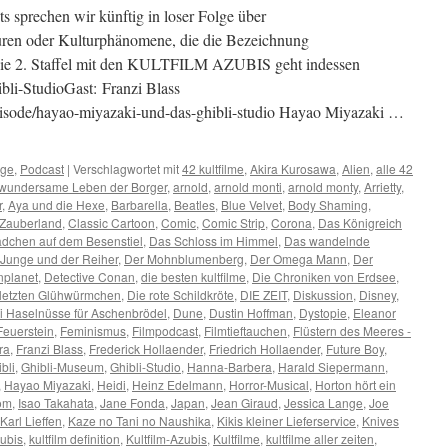
sts sprechen wir künftig in loser Folge über
guren oder Kulturphänomene, die die Bezeichnung
 2. Staffel mit den KULTFILM AZUBIS geht indessen
bli-StudioGast: Franzi Blass
m/episode/hayao-miyazaki-und-das-ghibli-studio Hayao Miyazaki …
ge
,
Podcast
|
Verschlagwortet mit
42 kultfilme
,
Akira Kurosawa
,
Alien
,
alle 42
s wundersame Leben der Borger
,
arnold
,
arnold monti
,
arnold monty
,
Arrietty
,
r
,
Aya und die Hexe
,
Barbarella
,
Beatles
,
Blue Velvet
,
Body Shaming
,
 Zauberland
,
Classic Cartoon
,
Comic
,
Comic Strip
,
Corona
,
Das Königreich
dchen auf dem Besenstiel
,
Das Schloss im Himmel
,
Das wandelnde
 Junge und der Reiher
,
Der Mohnblumenberg
,
Der Omega Mann
,
Der
nplanet
,
Detective Conan
,
die besten kultfilme
,
Die Chroniken von Erdsee
,
 letzten Glühwürmchen
,
Die rote Schildkröte
,
DIE ZEIT
,
Diskussion
,
Disney
,
i Haselnüsse für Aschenbrödel
,
Dune
,
Dustin Hoffman
,
Dystopie
,
Eleanor
Feuerstein
,
Feminismus
,
Filmpodcast
,
Filmtieftauchen
,
Flüstern des Meeres -
ra
,
Franzi Blass
,
Frederick Hollaender
,
Friedrich Hollaender
,
Future Boy
,
bli
,
Ghibli-Museum
,
Ghibli-Studio
,
Hanna-Barbera
,
Harald Siepermann
,
,
Hayao Miyazaki
,
Heidi
,
Heinz Edelmann
,
Horror-Musical
,
Horton hört ein
om
,
Isao Takahata
,
Jane Fonda
,
Japan
,
Jean Giraud
,
Jessica Lange
,
Joe
Karl Lieffen
,
Kaze no Tani no Naushika
,
Kikis kleiner Lieferservice
,
Knives
zubis
,
kultfilm definition
,
Kultfilm-Azubis
,
Kultfilme
,
kultfilme aller zeiten
,