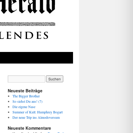
Neueste Beiträge
The Bigger Brother
So siehst Du aus! (7)
Die eigene Nase
Summer of Kult: Humphrey Bogart
Der neue Trip ins Almodoversum
Neueste Kommentare