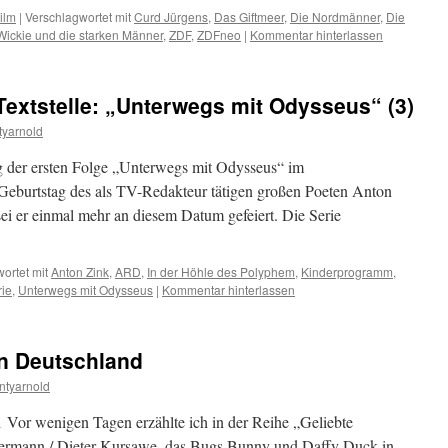
ilm
|
Verschlagwortet mit
Curd Jürgens
,
Das Giftmeer
,
Die Nordmänner
,
Die
Wickie und die starken Männer
,
ZDF
,
ZDFneo
|
Kommentar hinterlassen
extstelle: „Unterwegs mit Odysseus“ (3)
yarnold
ung der ersten Folge „Unterwegs mit Odysseus“ im
burtstag des als TV-Redakteur tätigen großen Poeten Anton
ei er einmal mehr an diesem Datum gefeiert. Die Serie
ortet mit
Anton Zink
,
ARD
,
In der Höhle des Polyphem
,
Kinderprogramm
,
rie
,
Unterwegs mit Odysseus
|
Kommentar hinterlassen
in Deutschland
ntyarnold
1 Vor wenigen Tagen erzählte ich in der Reihe „Geliebte
rmann / Dieter Kursawe, das Bugs Bunny und Daffy Duck in