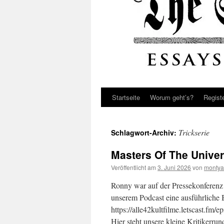
Startseite
Worum geht’s?
Regist
Trickserie
Schlagwort-Archiv:
Masters Of The Univer
Veröffentlicht am
3. Juni 2026
von
montya
Ronny war auf der Pressekonferenz 
unserem Podcast eine ausführliche
https://alle42kultfilme.letscast.fm
Hier steht unsere kleine Kritikerru