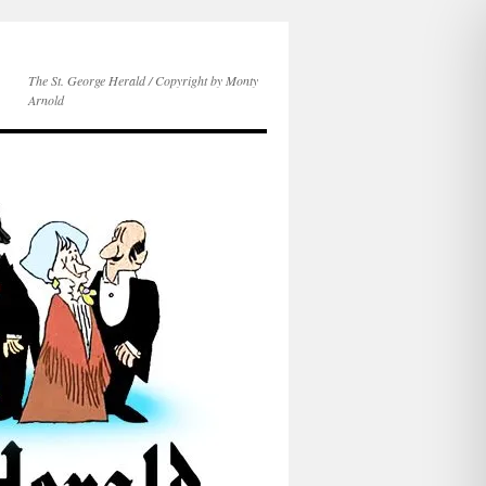
The St. George Herald / Copyright by Monty
Arnold