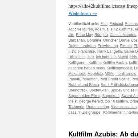
https://alle42kultfilme.letscast.fm
Weiterlesen
→
Veröffentlicht unter
Film
,
Podcast
,
Rezens
Action-Figuren
,
Adam
,
alle 42 kultfilme
,
A
Jim
,
Brian May
,
Bürojob
,
Camila Mendes
,
Barbarian
,
Coraline
,
Crincher
,
Daniel Bo
Dolph Lundgren
,
Entwicklung
,
Eternia
,
E
Fisto
,
Franchise
,
Frank Langella
,
Game Of
Hörspiele
,
Hulk
,
Ich habe die Macht
,
Idris
Kultfiguren
,
Kultfilm
,
Kultfilm Azubis
,
kultfi
gesehen haben muss
,
Kultfilmpodcast
,
Lo
Mekaneck
,
Mephisto
,
MGM
,
monti arnold
Pasetti
,
Pokemón
,
Post Credit Scene
,
Pyr
Rubbel und Riech
,
Sat.1-Frühstücksfern
Soundtrack
,
Spider-Man
,
Spidey und sei
Superhelden Filme
,
Superkraft
,
Sword An
the st. george herald
,
top 10 kultfilm
,
torb
Trickserie
,
Underscoring
,
Videocassetten
dass..?
,
Zielgruppe
|
Kommentar hinterla
Kultfilm Azubis: Ab du