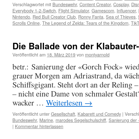
Verschlagwortet mit
Bundeswehr
,
Content Creator
,
Cosplay
,
Dis
Everybody 1-2-Switch
,
Flight Simulator
,
Gamescom
,
Influencer
,
Nintendo
,
Red Bull Creator Club
,
Ronny Fanta
,
Sea of Thieves
,
Scrolls Online
,
The Legend of Zelda: Tears of the Kingdom
,
Tik
Die Ballade von der Klabauter
Veröffentlicht am
18. März 2019
von
montyarnold
betr.: Sanierung der «Gorch Fock» wi
grauer Morgen am Adriastrand, da wäch
Schiffsgigant. Steht dort an der Reling 
– nicht eine Dame von schmaler Gestalt
wacker …
Weiterlesen
→
Veröffentlicht unter
Gesellschaft
,
Kabarett und Comedy
|
Versch
Bundeswehr
,
Marine
,
marodes Segelschulschiff
,
Sanierung der
|
Kommentar hinterlassen