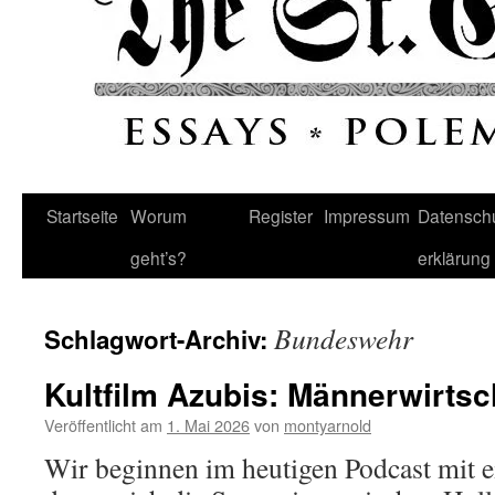
Startseite
Worum
Register
Impressum
Datenschu
geht’s?
erklärung
Bundeswehr
Schlagwort-Archiv:
Kultfilm Azubis: Männerwirtsc
Veröffentlicht am
1. Mai 2026
von
montyarnold
Wir beginnen im heutigen Podcast mit 