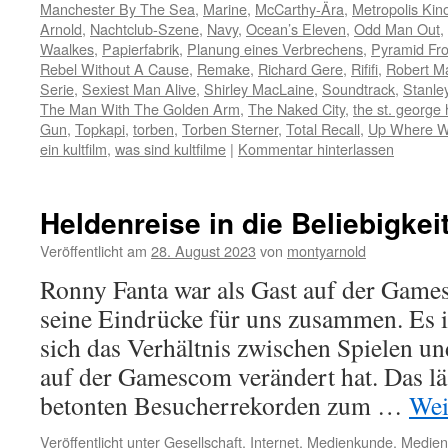
Manchester By The Sea
,
Marine
,
McCarthy-Ära
,
Metropolis Kin
Arnold
,
Nachtclub-Szene
,
Navy
,
Ocean’s Eleven
,
Odd Man Out
,
Waalkes
,
Papierfabrik
,
Planung eines Verbrechens
,
Pyramid Fro
Rebel Without A Cause
,
Remake
,
Richard Gere
,
Rififi
,
Robert M
Serie
,
Sexiest Man Alive
,
Shirley MacLaine
,
Soundtrack
,
Stanle
The Man With The Golden Arm
,
The Naked City
,
the st. george 
Gun
,
Topkapi
,
torben
,
Torben Sterner
,
Total Recall
,
Up Where W
ein kultfilm
,
was sind kultfilme
|
Kommentar hinterlassen
Heldenreise in die Beliebigkei
Veröffentlicht am
28. August 2023
von
montyarnold
Ronny Fanta war als Gast auf der Game
seine Eindrücke für uns zusammen. Es is
sich das Verhältnis zwischen Spielen un
auf der Gamescom verändert hat. Das läs
betonten Besucherrekorden zum …
Wei
Veröffentlicht unter
Gesellschaft
,
Internet
,
Medienkunde
,
Medien