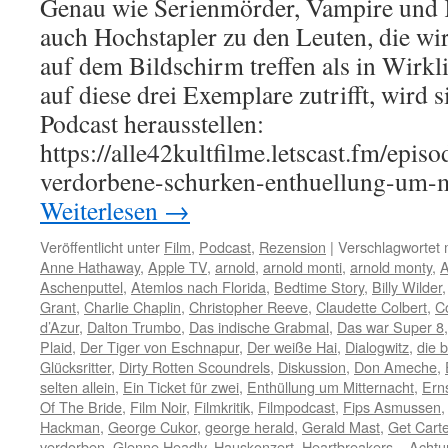
Genau wie Serienmörder, Vampire und K
auch Hochstapler zu den Leuten, die wir
auf dem Bildschirm treffen als in Wirkl
auf diese drei Exemplare zutrifft, wird 
Podcast herausstellen:
https://alle42kultfilme.letscast.fm/epis
verdorbene-schurken-enthuellung-um-
Weiterlesen
→
Veröffentlicht unter
Film
,
Podcast
,
Rezension
|
Verschlagwortet 
Anne Hathaway
,
Apple TV
,
arnold
,
arnold monti
,
arnold monty
,
A
Aschenputtel
,
Atemlos nach Florida
,
Bedtime Story
,
Billy Wilder
Grant
,
Charlie Chaplin
,
Christopher Reeve
,
Claudette Colbert
,
C
d’Azur
,
Dalton Trumbo
,
Das indische Grabmal
,
Das war Super 8
Plaid
,
Der Tiger von Eschnapur
,
Der weiße Hai
,
Dialogwitz
,
die b
Glücksritter
,
Dirty Rotten Scoundrels
,
Diskussion
,
Don Ameche
,
selten allein
,
Ein Ticket für zwei
,
Enthüllung um Mitternacht
,
Erns
Of The Bride
,
Film Noir
,
Filmkritik
,
Filmpodcast
,
Fips Asmussen
Hackman
,
George Cukor
,
george herald
,
Gerald Mast
,
Get Carte
verdorben
,
Glenne Headly
,
Hauskonzert
,
Heartbreakers – Achtu