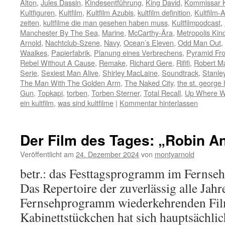
Alton
,
Jules Dassin
,
Kindesentführung
,
King David
,
Kommissar K
Kultfiguren
,
Kultfilm
,
Kultfilm Azubis
,
kultfilm definition
,
Kultfilm-
zeiten
,
kultfilme die man gesehen haben muss
,
Kultfilmpodcast
,
Manchester By The Sea
,
Marine
,
McCarthy-Ära
,
Metropolis Kin
Arnold
,
Nachtclub-Szene
,
Navy
,
Ocean’s Eleven
,
Odd Man Out
,
Waalkes
,
Papierfabrik
,
Planung eines Verbrechens
,
Pyramid Fro
Rebel Without A Cause
,
Remake
,
Richard Gere
,
Rififi
,
Robert M
Serie
,
Sexiest Man Alive
,
Shirley MacLaine
,
Soundtrack
,
Stanle
The Man With The Golden Arm
,
The Naked City
,
the st. george 
Gun
,
Topkapi
,
torben
,
Torben Sterner
,
Total Recall
,
Up Where W
ein kultfilm
,
was sind kultfilme
|
Kommentar hinterlassen
Der Film des Tages: „Robin A
Veröffentlicht am
24. Dezember 2024
von
montyarnold
betr.: das Festtagsprogramm im Fernse
Das Repertoire der zuverlässig alle Jahr
Fernsehprogramm wiederkehrenden Fi
Kabinettstückchen hat sich hauptsächli