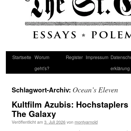
Startseite
Worum
Register
Impressum
Datenschu
geht’s?
erklärung
Ocean’s Eleven
Schlagwort-Archiv:
Kultfilm Azubis: Hochstapler
The Galaxy
Veröffentlicht am
3. Juli 2026
von
montyarnold