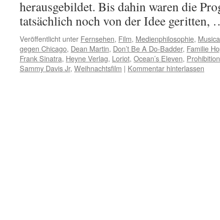
herausgebildet. Bis dahin waren die P
tatsächlich noch von der Idee geritten,
Veröffentlicht unter
Fernsehen
,
Film
,
Medienphilosophie
,
Musica
gegen Chicago
,
Dean Martin
,
Don’t Be A Do-Badder
,
Familie H
Frank Sinatra
,
Heyne Verlag
,
Loriot
,
Ocean’s Eleven
,
Prohibition
Sammy Davis Jr
,
Weihnachtsfilm
|
Kommentar hinterlassen