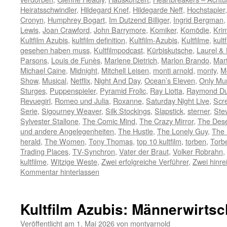
Heiratsschwindler
,
Hildegard Knef
,
Hildegarde Neff
,
Hochstapler
Cronyn
,
Humphrey Bogart
,
Im Dutzend Billiger
,
Ingrid Bergman
Lewis
,
Joan Crawford
,
John Barrymore
,
Komiker
,
Komödie
,
Krim
Kultfilm Azubis
,
kultfilm definition
,
Kultfilm-Azubis
,
Kultfilme
,
kult
gesehen haben muss
,
Kultfilmpodcast
,
Kürbiskutsche
,
Laurel &
Parsons
,
Louis de Funès
,
Marlene Dietrich
,
Marlon Brando
,
Mart
Michael Caine
,
Midnight
,
Mitchell Leisen
,
monti arnold
,
monty
,
M
Show
,
Musical
,
Netflix
,
Night And Day
,
Ocean’s Eleven
,
Only Mur
Sturges
,
Puppenspieler
,
Pyramid Frolic
,
Ray Liotta
,
Raymond Du
Revuegirl
,
Romeo und Julia
,
Roxanne
,
Saturday Night Live
,
Scr
Serie
,
Sigourney Weaver
,
Silk Stockings
,
Slapstick
,
sterner
,
Ste
Sylvester Stallone
,
The Comic Mind
,
The Crazy Mirror
,
The Des
und andere Angelegenheiten
,
The Hustle
,
The Lonely Guy
,
The 
herald
,
The Women
,
Tony Thomas
,
top 10 kultfilm
,
torben
,
Torb
Trading Places
,
TV-Synchron
,
Vater der Braut
,
Volker Robrahn
,
kultfilme
,
Witzige Weste
,
Zwei erfolgreiche Verführer
,
Zwei hinr
Kommentar hinterlassen
Kultfilm Azubis: Männerwirtsc
Veröffentlicht am
1. Mai 2026
von
montyarnold