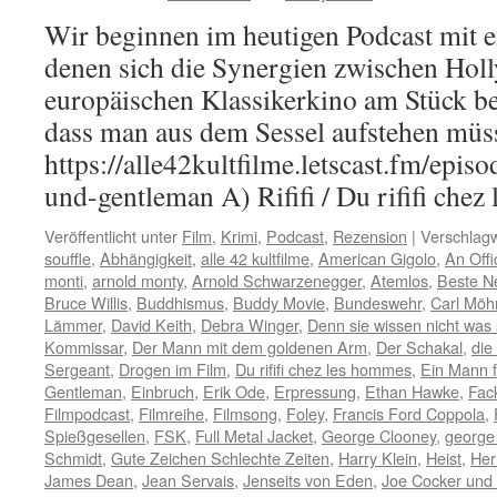
Wir beginnen im heutigen Podcast mit 
denen sich die Synergien zwischen Ho
europäischen Klassikerkino am Stück be
dass man aus dem Sessel aufstehen müss
https://alle42kultfilme.letscast.fm/episode
und-gentleman A) Rififi / Du rififi chez
Veröffentlicht unter
Film
,
Krimi
,
Podcast
,
Rezension
|
Verschlagw
souffle
,
Abhängigkeit
,
alle 42 kultfilme
,
American Gigolo
,
An Off
monti
,
arnold monty
,
Arnold Schwarzenegger
,
Atemlos
,
Beste N
Bruce Willis
,
Buddhismus
,
Buddy Movie
,
Bundeswehr
,
Carl Möh
Lämmer
,
David Keith
,
Debra Winger
,
Denn sie wissen nicht was 
Kommissar
,
Der Mann mit dem goldenen Arm
,
Der Schakal
,
die
Sergeant
,
Drogen im Film
,
Du rififi chez les hommes
,
Ein Mann 
Gentleman
,
Einbruch
,
Erik Ode
,
Erpressung
,
Ethan Hawke
,
Fac
Filmpodcast
,
Filmreihe
,
Filmsong
,
Foley
,
Francis Ford Coppola
,
Spießgesellen
,
FSK
,
Full Metal Jacket
,
George Clooney
,
george
Schmidt
,
Gute Zeichen Schlechte Zeiten
,
Harry Klein
,
Heist
,
Her
James Dean
,
Jean Servais
,
Jenseits von Eden
,
Joe Cocker und 