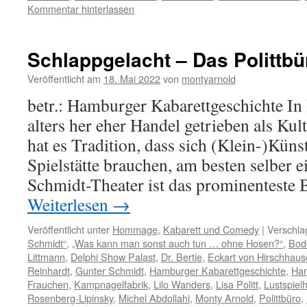
Kommentar hinterlassen
Schlappgelacht – Das Polittbü
Veröffentlicht am
18. Mai 2022
von
montyarnold
betr.: Hamburger Kabarettgeschichte In
alters her eher Handel getrieben als Kul
hat es Tradition, dass sich (Klein-)Künst
Spielstätte brauchen, am besten selber 
Schmidt-Theater ist das prominenteste 
Weiterlesen
→
Veröffentlicht unter
Hommage
,
Kabarett und Comedy
|
Verschla
Schmidt“
,
„Was kann man sonst auch tun … ohne Hosen?“
,
Bod
Littmann
,
Delphi Show Palast
,
Dr. Bertie
,
Eckart von Hirschhau
Reinhardt
,
Gunter Schmidt
,
Hamburger Kabarettgeschichte
,
Han
Frauchen
,
Kampnagelfabrik
,
Lilo Wanders
,
Lisa Politt
,
Lustspiel
Rosenberg-Lipinsky
,
Michel Abdollahi
,
Monty Arnold
,
Polittbüro
,