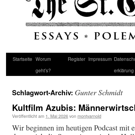
Startseite
Worum
Register
Impressum
Datenschu
geht’s?
erklärung
Gunter Schmidt
Schlagwort-Archiv:
Kultfilm Azubis: Männerwirtsc
Veröffentlicht am
1. Mai 2026
von
montyarnold
Wir beginnen im heutigen Podcast mit 