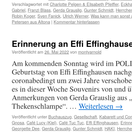
Verschlagwortet mit
Charlotte Pelgen & Elisabeth Pfeiffer
,
Eckha
Gabriel
,
Franzi Blass
,
Gerda Grauslig
,
Gunter Schmidt
,
Herrche
Robin Koger
,
Sven Fanick
,
Ulrich Werner
,
Was kann man sonst a
Petersen aus Altona
|
Kommentar hinterlassen
Erinnerung an Effi Effinghause
Veröffentlicht am
26. Mai 2022
von
montyarnold
Am kommenden Sonntag wird im POL
Geburtstag von Effi Effinghausen nachge
coronabedingt um zwei Jahre verschobe
es in dieser Woche Souvenirs von und üb
Anmerkungen von Gerda Grauslig aus „
Thekenschlampe“. …
Weiterlesen
→
Veröffentlicht unter
Buchauszug
,
Gesellschaft
,
Kabarett und Co
Gnosa
,
Café Lucy (Kiel)
,
Café Tuc Tuc
,
Effi Effinghausen
,
Erinn
Georgette Dee
,
Gerda Grauslig
,
Gunter Schmidt
,
HAKI
,
Herrche