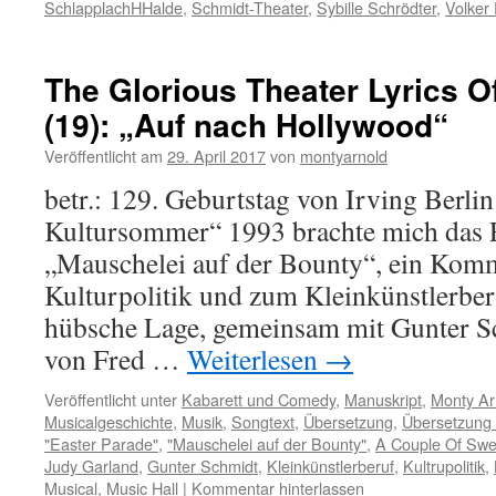
SchlapplachHHalde
,
Schmidt-Theater
,
Sybille Schrödter
,
Volker 
The Glorious Theater Lyrics O
(19): „Auf nach Hollywood“
Veröffentlicht am
29. April 2017
von
montyarnold
betr.: 129. Geburtstag von Irving Berl
Kultursommer“ 1993 brachte mich das 
„Mauschelei auf der Bounty“, ein Komm
Kulturpolitik und zum Kleinkünstlerberu
hübsche Lage, gemeinsam mit Gunter 
von Fred …
Weiterlesen
→
Veröffentlicht unter
Kabarett und Comedy
,
Manuskript
,
Monty Ar
Musicalgeschichte
,
Musik
,
Songtext
,
Übersetzung
,
Übersetzung 
"Easter Parade"
,
"Mauschelei auf der Bounty"
,
A Couple Of Swe
Judy Garland
,
Gunter Schmidt
,
Kleinkünstlerberuf
,
Kultrupolitik
,
Musical
,
Music Hall
|
Kommentar hinterlassen