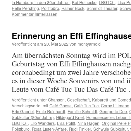
in Hamburg in den 80er Jahren
,
Kai Reinecke
,
LBGTQ+
,
Lisa Pol
Pelle Pershing
,
Polittbüro
,
Rainer Bock
,
Schmidt Theater
,
Schwu
Kommentar hinterlassen
Erinnerung an Effi Effinghause
Veröffentlicht am
20. Mai 2022
von
montyarnold
Am übernächsten Sonntag wird im PO
Geburtstag von Effi Effinghausen nachge
coronabedingt um zwei Jahre verschobe
es in dieser Woche Souvenirs von und ü
Leute vom Café Tuc Tuc Das Café Tuc
Veröffentlicht unter
Chanson
,
Gesellschaft
,
Kabarett und Comed
Verschlagwortet mit
Café Gnosa
,
Café Tuc Tuc
,
Corny Littmann
Eric Gabriel
,
Ernie Reinhardt
,
Familie Schmidt
,
Georgette Dee
,
Subkultur (80er Jahre)
,
Hildegard Knef
,
Homosexuelles Leben i
LBGTQ+
,
Lilo Wanders
,
Lisa Politt
,
Nina Hagen
,
Original Pelle 
Polittbüro
,
Rosa Listen-Affäre
,
Rudi Finkler
,
Schwule Subkultur
,