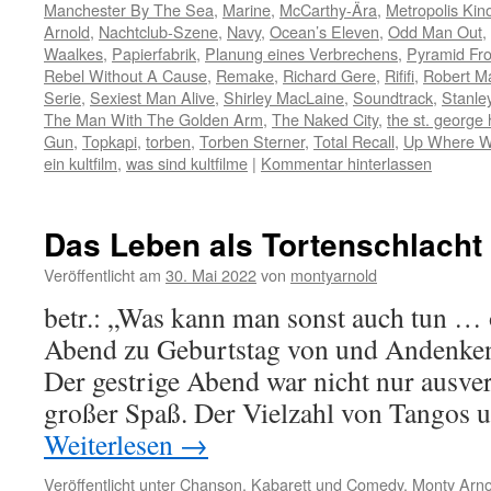
Manchester By The Sea
,
Marine
,
McCarthy-Ära
,
Metropolis Kin
Arnold
,
Nachtclub-Szene
,
Navy
,
Ocean’s Eleven
,
Odd Man Out
,
Waalkes
,
Papierfabrik
,
Planung eines Verbrechens
,
Pyramid Fro
Rebel Without A Cause
,
Remake
,
Richard Gere
,
Rififi
,
Robert M
Serie
,
Sexiest Man Alive
,
Shirley MacLaine
,
Soundtrack
,
Stanle
The Man With The Golden Arm
,
The Naked City
,
the st. george 
Gun
,
Topkapi
,
torben
,
Torben Sterner
,
Total Recall
,
Up Where W
ein kultfilm
,
was sind kultfilme
|
Kommentar hinterlassen
Das Leben als Tortenschlacht
Veröffentlicht am
30. Mai 2022
von
montyarnold
betr.: „Was kann man sonst auch tun …
Abend zu Geburtstag von und Andenken 
Der gestrige Abend war nicht nur ausver
großer Spaß. Der Vielzahl von Tangos 
Weiterlesen
→
Veröffentlicht unter
Chanson
,
Kabarett und Comedy
,
Monty Arno