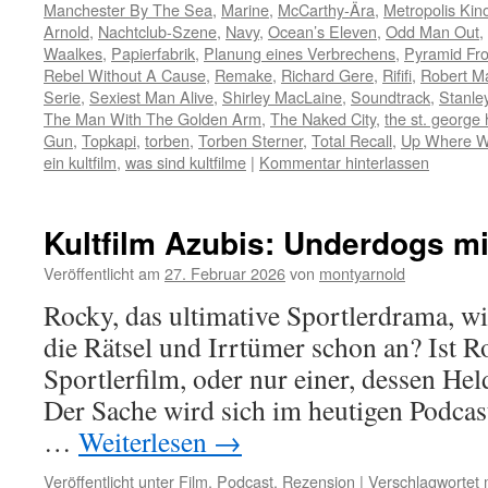
Manchester By The Sea
,
Marine
,
McCarthy-Ära
,
Metropolis Kin
Arnold
,
Nachtclub-Szene
,
Navy
,
Ocean’s Eleven
,
Odd Man Out
,
Waalkes
,
Papierfabrik
,
Planung eines Verbrechens
,
Pyramid Fro
Rebel Without A Cause
,
Remake
,
Richard Gere
,
Rififi
,
Robert M
Serie
,
Sexiest Man Alive
,
Shirley MacLaine
,
Soundtrack
,
Stanle
The Man With The Golden Arm
,
The Naked City
,
the st. george 
Gun
,
Topkapi
,
torben
,
Torben Sterner
,
Total Recall
,
Up Where W
ein kultfilm
,
was sind kultfilme
|
Kommentar hinterlassen
Kultfilm Azubis: Underdogs m
Veröffentlicht am
27. Februar 2026
von
montyarnold
Rocky, das ultimative Sportlerdrama, w
die Rätsel und Irrtümer schon an? Ist R
Sportlerfilm, oder nur einer, dessen Hel
Der Sache wird sich im heutigen Podca
…
Weiterlesen
→
Veröffentlicht unter
Film
,
Podcast
,
Rezension
|
Verschlagwortet 