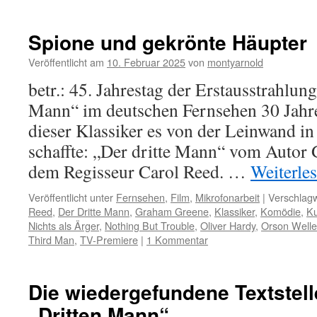
Spione und gekrönte Häupter
Veröffentlicht am
10. Februar 2025
von
montyarnold
betr.: 45. Jahrestag der Erstausstrahlun
Mann“ im deutschen Fernsehen 30 Jahre 
dieser Klassiker es von der Leinwand i
schaffte: „Der dritte Mann“ vom Autor
dem Regisseur Carol Reed. …
Weiterle
Veröffentlicht unter
Fernsehen
,
Film
,
Mikrofonarbeit
|
Verschlagw
Reed
,
Der Dritte Mann
,
Graham Greene
,
Klassiker
,
Komödie
,
Ku
Nichts als Ärger
,
Nothing But Trouble
,
Oliver Hardy
,
Orson Welle
Third Man
,
TV-Premiere
|
1 Kommentar
Die wiedergefundene Textstell
„Dritten Mann“