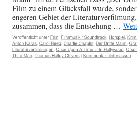
Film zu einem Glücksfall wurde, sonde
engeren Gebiet der Literaturverfilmung,
zusammen, dass die Entstehung …
Weit
Veröffentlicht unter
Film
,
Filmmusik / Soundtrack
,
Hörspiel
,
Krim
Anton Karas
,
Carol Reed
,
Charlie Chaplin
,
Der Dritte Mann
,
Gra
Literaturverfilmungen
,
Once Upon A Time… In Hollywood
,
Orson
Third Man
,
Thomas Holley Chivers
|
Kommentar hinterlassen