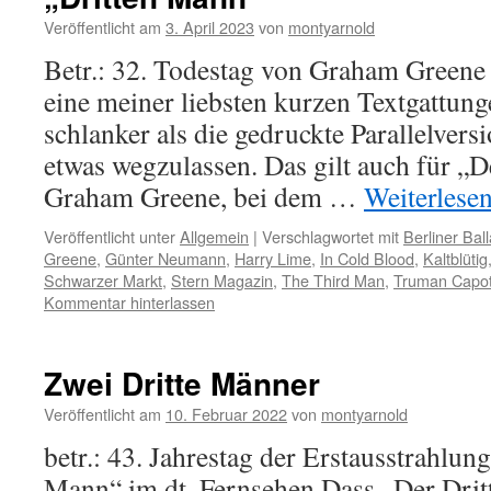
Veröffentlicht am
3. April 2023
von
montyarnold
Betr.: 32. Todestag von Graham Greene
eine meiner liebsten kurzen Textgattunge
schlanker als die gedruckte Parallelversi
etwas wegzulassen. Das gilt auch für „
Graham Greene, bei dem …
Weiterlese
Veröffentlicht unter
Allgemein
|
Verschlagwortet mit
Berliner Bal
Greene
,
Günter Neumann
,
Harry Lime
,
In Cold Blood
,
Kaltblütig
Schwarzer Markt
,
Stern Magazin
,
The Third Man
,
Truman Capo
Kommentar hinterlassen
Zwei Dritte Männer
Veröffentlicht am
10. Februar 2022
von
montyarnold
betr.: 43. Jahrestag der Erstausstrahlun
Mann“ im dt. Fernsehen Dass „Der Dritt