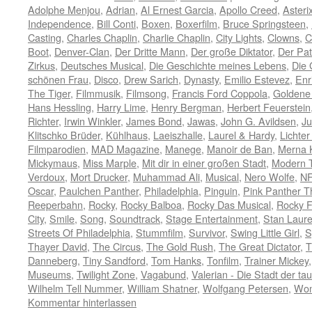
Adolphe Menjou
,
Adrian
,
Al Ernest Garcia
,
Apollo Creed
,
Asteri
Independence
,
Bill Conti
,
Boxen
,
Boxerfilm
,
Bruce Springsteen
,
Casting
,
Charles Chaplin
,
Charlie Chaplin
,
City Lights
,
Clowns
,
C
Boot
,
Denver-Clan
,
Der Dritte Mann
,
Der große Diktator
,
Der Pa
Zirkus
,
Deutsches Musical
,
Die Geschichte meines Lebens
,
Die 
schönen Frau
,
Disco
,
Drew Sarich
,
Dynasty
,
Emilio Estevez
,
Enr
The Tiger
,
Filmmusik
,
Filmsong
,
Francis Ford Coppola
,
Goldene
Hans Hessling
,
Harry Lime
,
Henry Bergman
,
Herbert Feuerstein
Richter
,
Irwin Winkler
,
James Bond
,
Jawas
,
John G. Avildsen
,
Ju
Klitschko Brüder
,
Kühlhaus
,
Laeiszhalle
,
Laurel & Hardy
,
Lichter
Filmparodien
,
MAD Magazine
,
Manege
,
Manoir de Ban
,
Merna 
Mickymaus
,
Miss Marple
,
Mit dir in einer großen Stadt
,
Modern 
Verdoux
,
Mort Drucker
,
Muhammad Ali
,
Musical
,
Nero Wolfe
,
N
Oscar
,
Paulchen Panther
,
Philadelphia
,
Pinguin
,
Pink Panther 
Reeperbahn
,
Rocky
,
Rocky Balboa
,
Rocky Das Musical
,
Rocky F
City
,
Smile
,
Song
,
Soundtrack
,
Stage Entertainment
,
Stan Laure
Streets Of Philadelphia
,
Stummfilm
,
Survivor
,
Swing Little Girl
,
S
Thayer David
,
The Circus
,
The Gold Rush
,
The Great Dictator
,
T
Danneberg
,
Tiny Sandford
,
Tom Hanks
,
Tonfilm
,
Trainer Mickey
Museums
,
Twilight Zone
,
Vagabund
,
Valerian - Die Stadt der t
Wilhelm Tell Nummer
,
William Shatner
,
Wolfgang Petersen
,
Wom
Kommentar hinterlassen