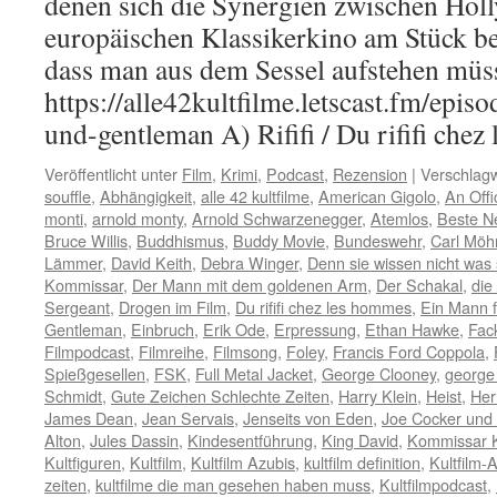
denen sich die Synergien zwischen Ho
europäischen Klassikerkino am Stück be
dass man aus dem Sessel aufstehen müss
https://alle42kultfilme.letscast.fm/episode
und-gentleman A) Rififi / Du rififi chez
Veröffentlicht unter
Film
,
Krimi
,
Podcast
,
Rezension
|
Verschlagw
souffle
,
Abhängigkeit
,
alle 42 kultfilme
,
American Gigolo
,
An Off
monti
,
arnold monty
,
Arnold Schwarzenegger
,
Atemlos
,
Beste N
Bruce Willis
,
Buddhismus
,
Buddy Movie
,
Bundeswehr
,
Carl Möh
Lämmer
,
David Keith
,
Debra Winger
,
Denn sie wissen nicht was 
Kommissar
,
Der Mann mit dem goldenen Arm
,
Der Schakal
,
die
Sergeant
,
Drogen im Film
,
Du rififi chez les hommes
,
Ein Mann 
Gentleman
,
Einbruch
,
Erik Ode
,
Erpressung
,
Ethan Hawke
,
Fac
Filmpodcast
,
Filmreihe
,
Filmsong
,
Foley
,
Francis Ford Coppola
,
Spießgesellen
,
FSK
,
Full Metal Jacket
,
George Clooney
,
george
Schmidt
,
Gute Zeichen Schlechte Zeiten
,
Harry Klein
,
Heist
,
Her
James Dean
,
Jean Servais
,
Jenseits von Eden
,
Joe Cocker und 
Alton
,
Jules Dassin
,
Kindesentführung
,
King David
,
Kommissar K
Kultfiguren
,
Kultfilm
,
Kultfilm Azubis
,
kultfilm definition
,
Kultfilm-
zeiten
,
kultfilme die man gesehen haben muss
,
Kultfilmpodcast
,