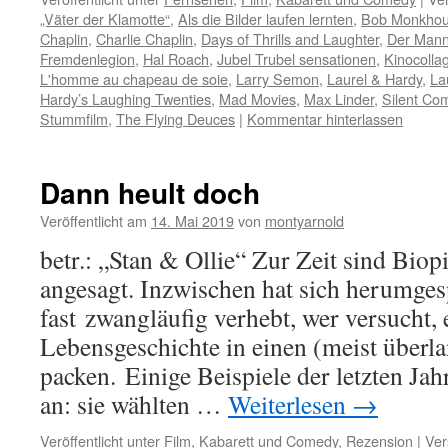
„Väter der Klamotte“
,
Als die Bilder laufen lernten
,
Bob Monkho
Chaplin
,
Charlie Chaplin
,
Days of Thrills and Laughter
,
Der Mann
Fremdenlegion
,
Hal Roach
,
Jubel Trubel sensationen
,
Kinocolla
L'homme au chapeau de soie
,
Larry Semon
,
Laurel & Hardy
,
La
Hardy’s Laughing Twenties
,
Mad Movies
,
Max Linder
,
Silent Co
Stummfilm
,
The Flying Deuces
|
Kommentar hinterlassen
Dann heult doch
Veröffentlicht am
14. Mai 2019
von
montyarnold
betr.: „Stan & Ollie“ Zur Zeit sind Biop
angesagt. Inzwischen hat sich herumges
fast zwangläufig verhebt, wer versucht,
Lebensgeschichte in einen (meist überl
packen. Einige Beispiele der letzten Jahr
an: sie wählten …
Weiterlesen
→
Veröffentlicht unter
Film
,
Kabarett und Comedy
,
Rezension
|
Ver