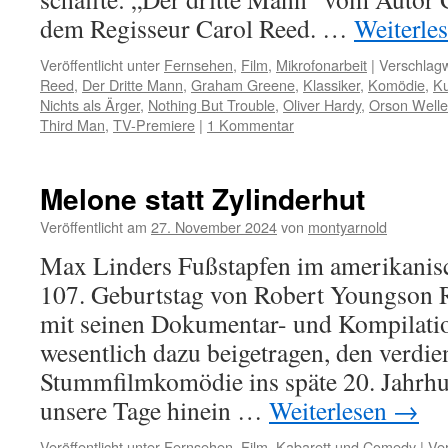
dem Regisseur Carol Reed. …
Weiterle
Veröffentlicht unter
Fernsehen
,
Film
,
Mikrofonarbeit
|
Verschlagw
Reed
,
Der Dritte Mann
,
Graham Greene
,
Klassiker
,
Komödie
,
Ku
Nichts als Ärger
,
Nothing But Trouble
,
Oliver Hardy
,
Orson Welle
Third Man
,
TV-Premiere
|
1 Kommentar
Melone statt Zylinderhut
Veröffentlicht am
27. November 2024
von
montyarnold
Max Linders Fußstapfen im amerikanisch
107. Geburtstag von Robert Youngson 
mit seinen Dokumentar- und Kompilati
wesentlich dazu beigetragen, den verdi
Stummfilmkomödie ins späte 20. Jahrhu
unsere Tage hinein …
Weiterlesen
→
Veröffentlicht unter
Fernsehen
,
Film
,
Kabarett und Comedy
|
Ver