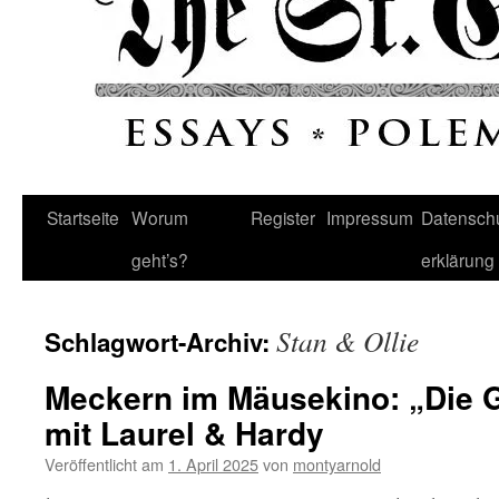
Startseite
Worum
Register
Impressum
Datenschu
geht’s?
erklärung
Stan & Ollie
Schlagwort-Archiv:
Meckern im Mäusekino: „Die G
mit Laurel & Hardy
Veröffentlicht am
1. April 2025
von
montyarnold