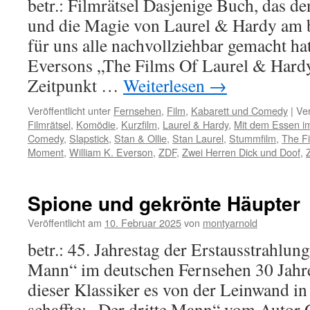
betr.: Filmrätsel Dasjenige Buch, das de
und die Magie von Laurel & Hardy am b
für uns alle nachvollziehbar gemacht hat
Eversons „The Films Of Laurel & Hard
Zeitpunkt …
Weiterlesen
→
Veröffentlicht unter
Fernsehen
,
Film
,
Kabarett und Comedy
|
Ver
Filmrätsel
,
Komödie
,
Kurzfilm
,
Laurel & Hardy
,
Mit dem Essen i
Comedy
,
Slapstick
,
Stan & Ollie
,
Stan Laurel
,
Stummfilm
,
The Fi
Moment
,
William K. Everson
,
ZDF
,
Zwei Herren Dick und Doof
,
Spione und gekrönte Häupter
Veröffentlicht am
10. Februar 2025
von
montyarnold
betr.: 45. Jahrestag der Erstausstrahlun
Mann“ im deutschen Fernsehen 30 Jahre 
dieser Klassiker es von der Leinwand i
schaffte: „Der dritte Mann“ vom Autor