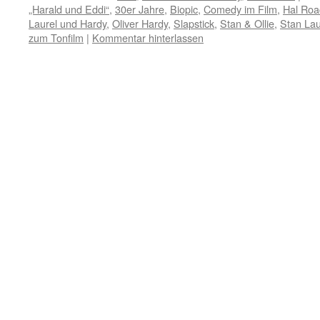
„Harald und Eddi“
,
30er Jahre
,
Biopic
,
Comedy im Film
,
Hal Roa
Laurel und Hardy
,
Oliver Hardy
,
Slapstick
,
Stan & Ollie
,
Stan Lau
zum Tonfilm
|
Kommentar hinterlassen