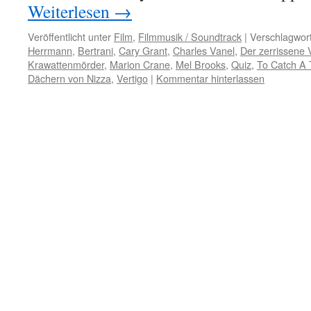
Weiterlesen
→
Veröffentlicht unter
Film
,
Filmmusik / Soundtrack
|
Verschlagwort
Herrmann
,
Bertrani
,
Cary Grant
,
Charles Vanel
,
Der zerrissene
Krawattenmörder
,
Marion Crane
,
Mel Brooks
,
Quiz
,
To Catch A 
Dächern von Nizza
,
Vertigo
|
Kommentar hinterlassen