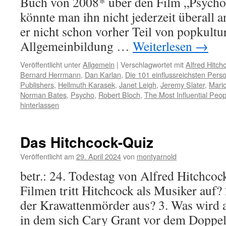
Buch von 2008* über den Film „Psycho“
könnte man ihn nicht jederzeit überall 
er nicht schon vorher Teil von popkult
Allgemeinbildung …
Weiterlesen
→
Veröffentlicht unter
Allgemein
|
Verschlagwortet mit
Alfred Hitch
Bernard Herrmann
,
Dan Karlan
,
Die 101 einflussreichsten Pers
Publishers
,
Hellmuth Karasek
,
Janet Leigh
,
Jeremy Slater
,
Mari
Norman Bates
,
Psycho
,
Robert Bloch
,
The Most Influential Peo
hinterlassen
Das Hitchcock-Quiz
Veröffentlicht am
29. April 2024
von
montyarnold
betr.: 24. Todestag von Alfred Hitchcoc
Filmen tritt Hitchcock als Musiker auf?
der Krawattenmörder aus? 3. Was wird 
in dem sich Cary Grant vor dem Doppel