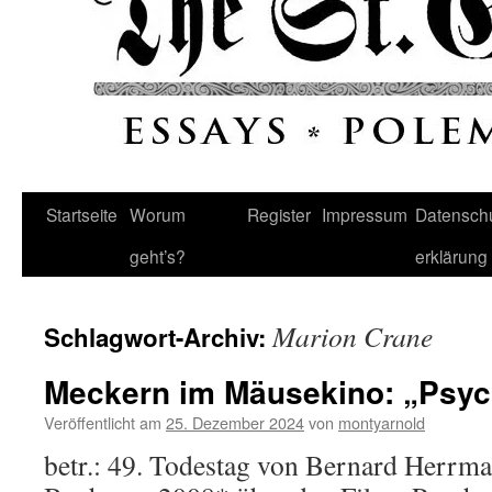
Startseite
Worum
Register
Impressum
Datenschu
geht’s?
erklärung
Marion Crane
Schlagwort-Archiv:
Meckern im Mäusekino: „Psych
Veröffentlicht am
25. Dezember 2024
von
montyarnold
betr.: 49. Todestag von Bernard Herrm