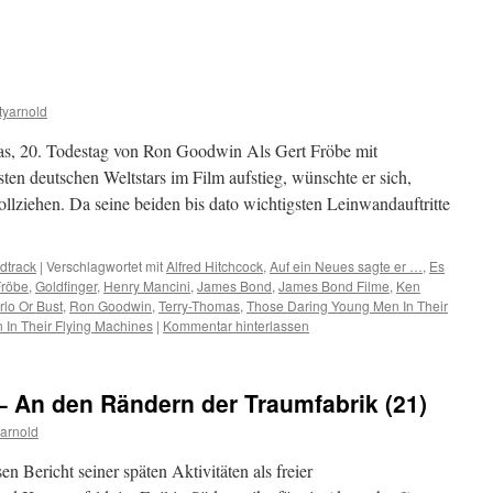
yarnold
mas, 20. Todestag von Ron Goodwin Als Gert Fröbe mit
sten deutschen Weltstars im Film aufstieg, wünschte er sich,
llziehen. Da seine beiden bis dato wichtigsten Leinwandauftritte
dtrack
|
Verschlagwortet mit
Alfred Hitchcock
,
Auf ein Neues sagte er …
,
Es
Fröbe
,
Goldfinger
,
Henry Mancini
,
James Bond
,
James Bond Filme
,
Ken
lo Or Bust
,
Ron Goodwin
,
Terry-Thomas
,
Those Daring Young Men In Their
 In Their Flying Machines
|
Kommentar hinterlassen
– An den Rändern der Traumfabrik (21)
arnold
n Bericht seiner späten Aktivitäten als freier