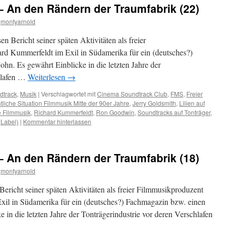
– An den Rändern der Traumfabrik (22)
montyarnold
n Bericht seiner späten Aktivitäten als freier
rd Kummerfeldt im Exil in Südamerika für ein (deutsches?)
hn. Es gewährt Einblicke in die letzten Jahre der
chlafen …
Weiterlesen
→
dtrack
,
Musik
|
Verschlagwortet mit
Cinema Soundtrack Club
,
FMS
,
Freier
iche Situation Filmmusik Mitte der 90er Jahre
,
Jerry Goldsmith
,
Lilien auf
e Filmmusik
,
Richard Kummerfeldt
,
Ron Goodwin
,
Soundtracks auf Tonträger
,
(Label)
|
Kommentar hinterlassen
– An den Rändern der Traumfabrik (18)
montyarnold
ericht seiner späten Aktivitäten als freier Filmmusikproduzent
xil in Südamerika für ein (deutsches?) Fachmagazin bzw. einen
 in die letzten Jahre der Tonträgerindustrie vor deren Verschlafen