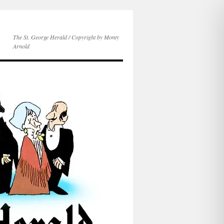
The St. George Herald / Copyright by Monty
Arnold