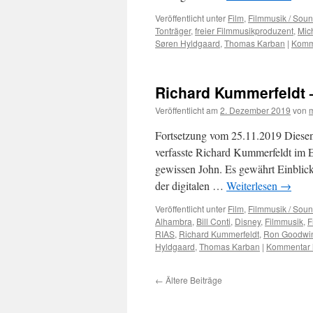
Veröffentlicht unter
Film
,
Filmmusik / Soun
Tonträger
,
freier Filmmusikproduzent
,
Mic
Søren Hyldgaard
,
Thomas Karban
|
Komme
Richard Kummerfeldt 
Veröffentlicht am
2. Dezember 2019
von
Fortsetzung vom 25.11.2019 Diesen 
verfasste Richard Kummerfeldt im E
gewissen John. Es gewährt Einblicke
der digitalen …
Weiterlesen
→
Veröffentlicht unter
Film
,
Filmmusik / Soun
Alhambra
,
Bill Conti
,
Disney
,
Filmmusik
,
F
RIAS
,
Richard Kummerfeldt
,
Ron Goodwi
Hyldgaard
,
Thomas Karban
|
Kommentar h
←
Ältere Beiträge