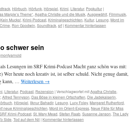
dtrack
,
Hörbuch
,
Hörfunk
,
Hörspiel
,
Krimi
,
Literatur
,
Popkultur
|
ss Marple’s Theme“
,
Agatha Christie und die Musik
,
Ausgewählt
,
Filmmusik
,
,
Kein Mucks!
,
Krimi-Podcast
,
Kriminalgeschichten
,
Kultur
,
Lesung
,
Mord im
 Crime
,
Ron Goodwin
,
Soundtrack
,
srf
|
Kommentar hinterlassen
so schwer sein
montyarnold
e“ als Lesungen im SRF Krimi-Podcast Macht ganz schön was mit:
er heute noch kreativ ist, ist selber schuld. Nicht genug damit,
ug kann, …
Weiterlesen
→
mi
,
Literatur
,
Podcast
,
Rezension
|
Verschlagwortet mit
Agatha Christie
,
r
,
Alfred Tennyson
,
Das Böse in kleinen Ortschaften
,
Die Jadekaiserin
,
örbuch
,
Hörspiel
,
Ilknur Bahadir
,
Lesung
,
Lucy Foley
,
Margaret Rutherford
,
lf neue Kriminalgeschichten
,
Mord im Orient-Express
,
Neue Fälle für Miss
SRF Krimi-Podcast
,
St. Mary Mead
,
Stefan Raab
,
Susanne Janson
,
The Lady
To Side
,
Tod auf dem Nil
|
Kommentar hinterlassen