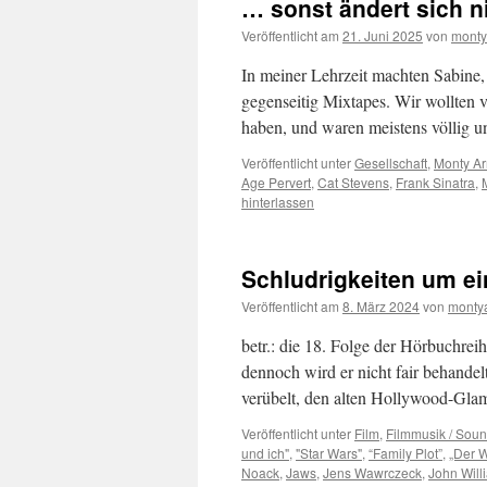
… sonst ändert sich n
Veröffentlicht am
21. Juni 2025
von
monty
In meiner Lehrzeit machten Sabine,
gegenseitig Mixtapes. Wir wollten
haben, und waren meistens völlig 
Veröffentlicht unter
Gesellschaft
,
Monty Ar
Age Pervert
,
Cat Stevens
,
Frank Sinatra
,
hinterlassen
Schludrigkeiten um ei
Veröffentlicht am
8. März 2024
von
monty
betr.: die 18. Folge der Hörbuchreih
dennoch wird er nicht fair behande
verübelt, den alten Hollywood-Gl
Veröffentlicht unter
Film
,
Filmmusik / Soun
und ich"
,
"Star Wars"
,
“Family Plot”
,
„Der 
Noack
,
Jaws
,
Jens Wawrczeck
,
John Will