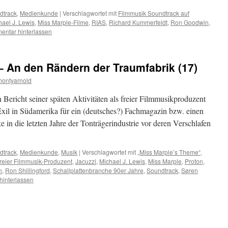
dtrack
,
Medienkunde
|
Verschlagwortet mit
Filmmusik Soundtrack auf
hael J. Lewis
,
Miss Marple-Filme
,
RIAS
,
Richard Kummerfeldt
,
Ron Goodwin
,
ntar hinterlassen
– An den Rändern der Traumfabrik (17)
montyarnold
Bericht seiner späten Aktivitäten als freier Filmmusikproduzent
xil in Südamerika für ein (deutsches?) Fachmagazin bzw. einen
 in die letzten Jahre der Tonträgerindustrie vor deren Verschlafen
dtrack
,
Medienkunde
,
Musik
|
Verschlagwortet mit
„Miss Marple’s Theme“
,
reier Filmmusik-Produzent
,
Jacuzzi
,
Michael J. Lewis
,
Miss Marple
,
Proton
,
n
,
Ron Shillingford
,
Schallplattenbranche 90er Jahre
,
Soundtrack
,
Søren
interlassen