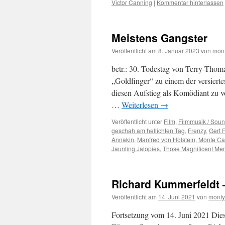
Victor Canning
|
Kommentar hinterlassen
Meistens Gangster
Veröffentlicht am
8. Januar 2023
von
mont
betr.: 30. Todestag von Terry-Tho
„Goldfinger“ zu einem der versierte
diesen Aufstieg als Komödiant zu vo
…
Weiterlesen
→
Veröffentlicht unter
Film
,
Filmmusik / Soun
geschah am hellichten Tag
,
Frenzy
,
Gert 
Annakin
,
Manfred von Holstein
,
Monte Car
Jaunting Jalopies
,
Those Magnificent Men
Richard Kummerfeldt 
Veröffentlicht am
14. Juni 2021
von
monty
Fortsetzung vom 14. Juni 2021 Diese