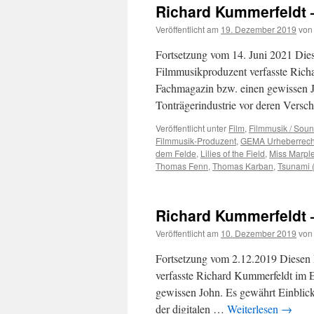
Richard Kummerfeldt 
Veröffentlicht am
19. Dezember 2019
von
Fortsetzung vom 14. Juni 2021 Diese
Filmmusikproduzent verfasste Richa
Fachmagazin bzw. einen gewissen Jo
Tonträgerindustrie vor deren Vers
Veröffentlicht unter
Film
,
Filmmusik / Soun
Filmmusik-Produzent
,
GEMA Urheberrechtl
dem Felde
,
Lilies of the Field
,
Miss Marpl
Thomas Fenn
,
Thomas Karban
,
Tsunami 
Richard Kummerfeldt 
Veröffentlicht am
10. Dezember 2019
von
Fortsetzung vom 2.12.2019 Diesen B
verfasste Richard Kummerfeldt im E
gewissen John. Es gewährt Einblicke
der digitalen …
Weiterlesen
→