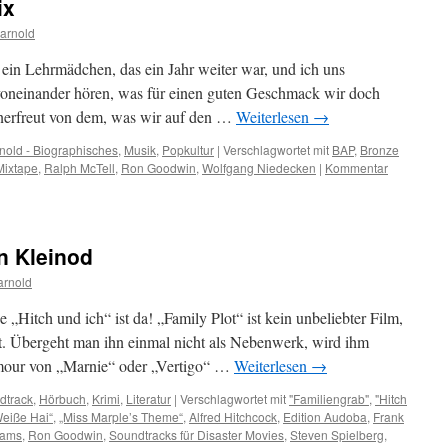
ix
arnold
 ein Lehrmädchen, das ein Jahr weiter war, und ich uns
 voneinander hören, was für einen guten Geschmack wir doch
unerfreut von dem, was wir auf den …
Weiterlesen
→
nold - Biographisches
,
Musik
,
Popkultur
|
Verschlagwortet mit
BAP
,
Bronze
Mixtape
,
Ralph McTell
,
Ron Goodwin
,
Wolfgang Niedecken
|
Kommentar
n Kleinod
arnold
e „Hitch und ich“ ist da! „Family Plot“ ist kein unbeliebter Film,
lt. Übergeht man ihn einmal nicht als Nebenwerk, wird ihm
amour von „Marnie“ oder „Vertigo“ …
Weiterlesen
→
dtrack
,
Hörbuch
,
Krimi
,
Literatur
|
Verschlagwortet mit
"Familiengrab"
,
"Hitch
Weiße Hai“
,
„Miss Marple’s Theme“
,
Alfred Hitchcock
,
Edition Audoba
,
Frank
iams
,
Ron Goodwin
,
Soundtracks für Disaster Movies
,
Steven Spielberg
,