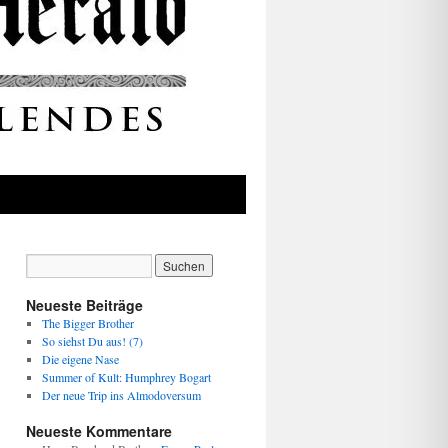
Neueste Beiträge
The Bigger Brother
So siehst Du aus! (7)
Die eigene Nase
Summer of Kult: Humphrey Bogart
Der neue Trip ins Almodoversum
Neueste Kommentare