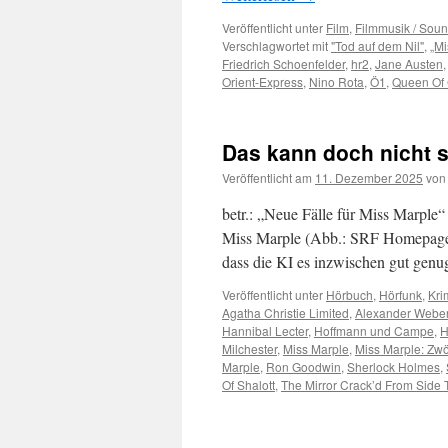
Veröffentlicht unter
Film
,
Filmmusik / Soun
Verschlagwortet mit
"Tod auf dem Nil"
,
„Mi
Friedrich Schoenfelder
,
hr2
,
Jane Austen
Orient-Express
,
Nino Rota
,
Ö1
,
Queen Of
Das kann doch nicht 
Veröffentlicht am
11. Dezember 2025
von
betr.: „Neue Fälle für Miss Marpl
Miss Marple (Abb.: SRF Homepage) W
dass die KI es inzwischen gut gen
Veröffentlicht unter
Hörbuch
,
Hörfunk
,
Kri
Agatha Christie Limited
,
Alexander Webe
Hannibal Lecter
,
Hoffmann und Campe
,
H
Milchester
,
Miss Marple
,
Miss Marple: Zwö
Marple
,
Ron Goodwin
,
Sherlock Holmes
,
Of Shalott
,
The Mirror Crack’d From Side 