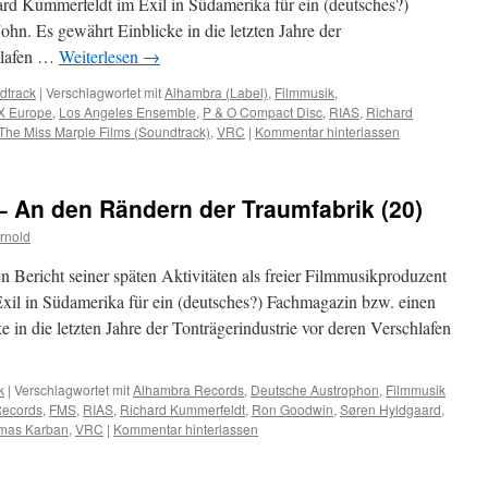
rd Kummerfeldt im Exil in Südamerika für ein (deutsches?)
hn. Es gewährt Einblicke in die letzten Jahre der
chlafen …
Weiterlesen
→
dtrack
|
Verschlagwortet mit
Alhambra (Label)
,
Filmmusik
,
X Europe
,
Los Angeles Ensemble
,
P & O Compact Disc
,
RIAS
,
Richard
The Miss Marple Films (Soundtrack)
,
VRC
|
Kommentar hinterlassen
– An den Rändern der Traumfabrik (20)
rnold
 Bericht seiner späten Aktivitäten als freier Filmmusikproduzent
xil in Südamerika für ein (deutsches?) Fachmagazin bzw. einen
 in die letzten Jahre der Tonträgerindustrie vor deren Verschlafen
k
|
Verschlagwortet mit
Alhambra Records
,
Deutsche Austrophon
,
Filmmusik
 Records
,
FMS
,
RIAS
,
Richard Kummerfeldt
,
Ron Goodwin
,
Søren Hyldgaard
,
mas Karban
,
VRC
|
Kommentar hinterlassen