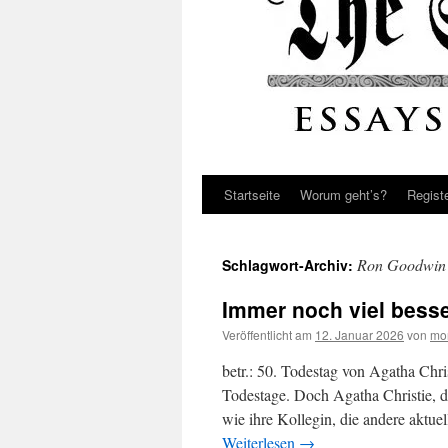
Startseite
Worum geht’s?
Regist
Ron Goodwin
Schlagwort-Archiv:
Immer noch viel besse
Veröffentlicht am
12. Januar 2026
von
mo
betr.: 50. Todestag von Agatha Chri
Todestage. Doch Agatha Christie, 
wie ihre Kollegin, die andere aktue
Weiterlesen
→