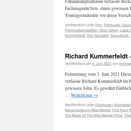
Filmmusikproduzent verfasste Richa
Fachmagazin bzw. einen gewissen Jo
Tonträgerindustrie vor deren Vers
Veröffentlicht unter
Film
,
Filmmusik / Soun
Filmmusikproduktion (90er Jahre)
,
Label 
Kummerfeldt
,
Ron Goodwin
,
Soundtrack
,
Richard Kummerfeldt 
Veröffentlicht am
5. Juni 2021
von
montya
Fortsetzung vom 3. Juni 2021 Diesen
verfasste Richard Kummerfeldt im E
gewissen John. Es gewährt Einblicke
…
Weiterlesen
→
Veröffentlicht unter
Filmmusik / Soundtrac
Neueinspielung Miss Marple
,
First Floor
The Music Of The Miss Marple Films
,
Tho